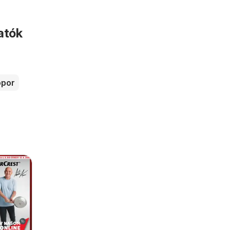
atók
por