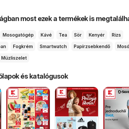
ságban most ezek a termékek is megtalálh
Mosogatógép
Kávé
Tea
Sör
Kenyér
Rizs
pan
Fogkrém
Smartwatch
Papírzsebkendő
Mosó
Müzliszelet
rólapok és katalógusok