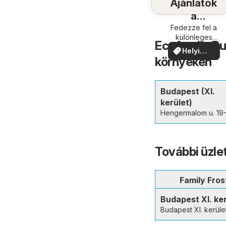
Ajánlatok
a
közelében
Fedezze fel a
különleges
Ecofamily Bu
ajánlatokat
Helyi
környékén
ajánlatok
Budapest (XI.
kerület)
Hengermalom u. 19-
További üzle
Family Fros
Budapest XI. ke
Budapest XI. kerüle