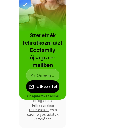
Szeretnék
feliratkozni a(z)
Ecofamily
újságra e-
mailben
Iratkozz fel
A bejelentkezéssel
elfogadja a
felhasználási
feltételeket
és a
személyes adatok
kezelését
.