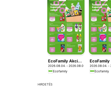
EcoFamily Akciós
EcoFamily 
2026.08.04. - 2026.08.09.
2026.08.04. -
újság
akciós újs
Ecofamily
Ecofamily
HIRDETÉS