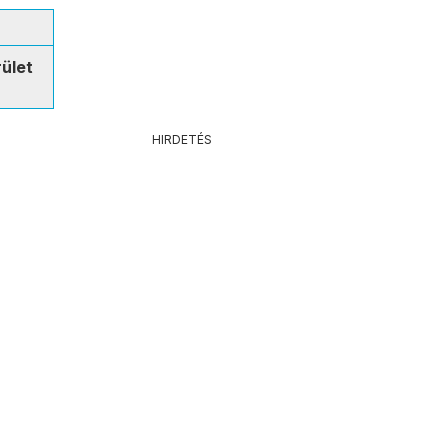
rület
HIRDETÉS