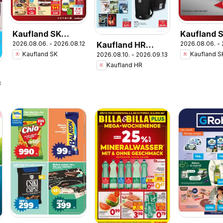
Kaufland SK
Kaufland 
Kaufland HR
2026.08.06. - 2026.08.12.
2026.08.06. - 
akciós újság
Nonfood a
Kaufland SK
Kaufland S
2026.08.10. - 2026.09.13.
akciós újság
újság
Kaufland HR
.