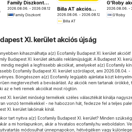
Family Diszkont
G'Roby ak
Billa AT akciós
2026.08.06. - 2026.08.12.
2026.08.06. - 
akciós újság
újság
.
2026.08.06. - 2026.08.12.
Family Diszkont
G'Roby
újság
Billa AT
dapest XI. kerület akciós újság
nyebben kihasználhatja a(z) Ecofamily Budapest XI. kerület akcióit!
mily Budapest XI. kerület aktuális reklámújságját. A
Budapest XI. kerül
mindig megleli a legfrissebb akciókat, amelyeket a(z) Ecofamily kíná
ssebb Ecofamily Budapest XI. kerület szórólapot, ami 2026.08.04. -
vényes. Böngésszen a(z) Ecofamily legújabb ajánlatai közt kényel
erűen megtervezheti a bevásárlást. Az akciók nem tartanak örökké, 
ki az e heti remek akciókat most rögtön.
st XI. kerület minőségi termékek széles választékát kínálja nagysz
van vonzó termékekkel - ne habozzon hát, fedezze fel a teljes palet
st XI. kerület lakóinak kínál.
ikor tart nyitva a(z) Ecofamily Budapest XI. kerület? Minden szüksé
akár a mi honlapunkon, akár a hivatalos
ecofamily.hu
weboldalon. V
nyitvatartás módosulhat ünnepnapokon, hétvégéken vagy különlege