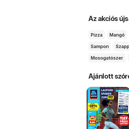
Az akciós új
Pizza
Mangó
Sampon
Szap
Mosogatószer
Ajánlott szó