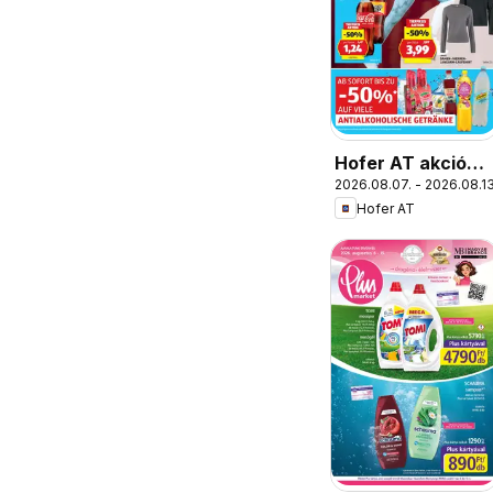
Hofer AT akciós
2026.08.07. - 2026.08.13
újság
Hofer AT