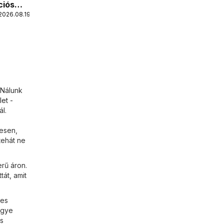
ciós
2026.08.19.
 Nálunk
et -
l.
mesen,
tehát ne
erű áron.
tát, amit
ges
egye
s