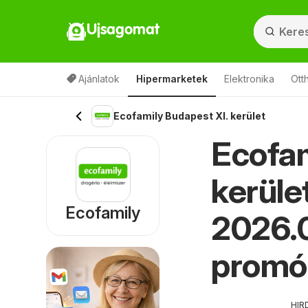
Ujsagomat
Ajánlatok
Hipermarketek
Elektronika
Ott
Ecofamily Budapest XI. kerület
Ecofam
kerüle
Ecofamily
2026.0
promó
HIR