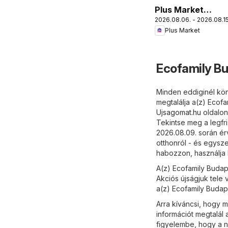
Plus Market
2026.08.06. - 2026.08.15
akciós újság
Plus Market
Ecofamily Bu
Minden eddiginél kön
megtalálja a(z) Ecofa
Ujsagomat.hu
oldalon 
Tekintse meg a legfri
2026.08.09. során ér
otthonról - és egysz
habozzon, használja 
A(z) Ecofamily Budape
Akciós újságjuk tele 
a(z) Ecofamily Budape
Arra kíváncsi, hogy m
információt megtalál 
figyelembe, hogy a 