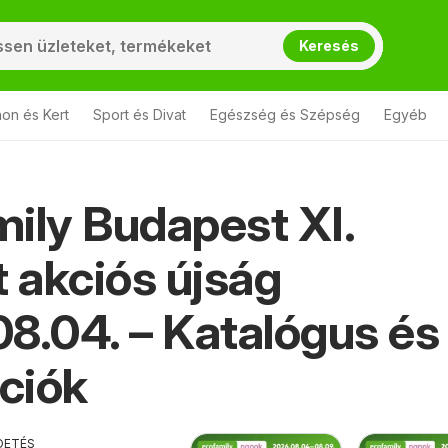
Keresés
hon és Kert
Sport és Divat
Egészség és Szépség
Egyéb
ily Budapest XI.
t akciós újság
8.04. – Katalógus és
ciók
DETÉS