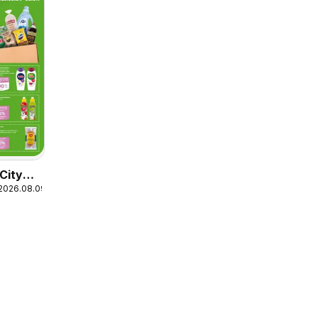
City
 2026.08.09.
ág