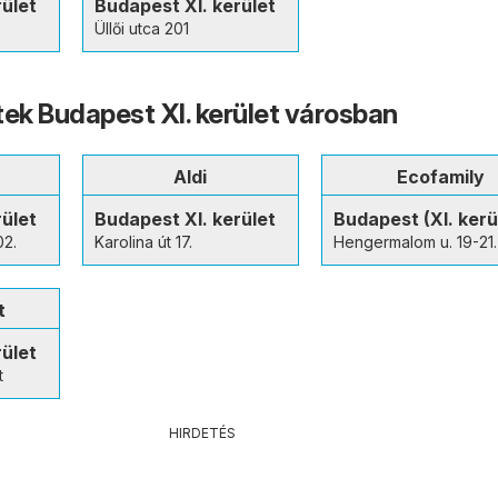
rület
Budapest XI. kerület
Üllői utca 201
tek Budapest XI. kerület városban
Aldi
Ecofamily
rület
Budapest XI. kerület
Budapest (XI. kerü
02.
Karolina út 17.
Hengermalom u. 19-21.
t
rület
t
HIRDETÉS