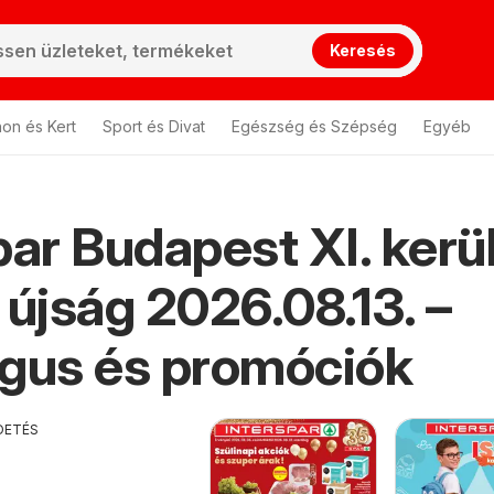
Keresés
hon és Kert
Sport és Divat
Egészség és Szépség
Egyéb
par Budapest XI. kerü
 újság 2026.08.13. –
gus és promóciók
DETÉS