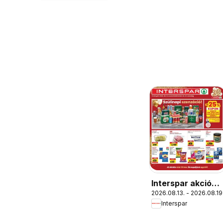
Interspar akciós
2026.08.13. - 2026.08.19
újság
Interspar