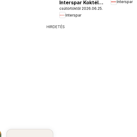
Interspar Koktél
Interspar
nyitás
csütörtöktől 2026.06.25.
katalógus
Interspar
HIRDETÉS