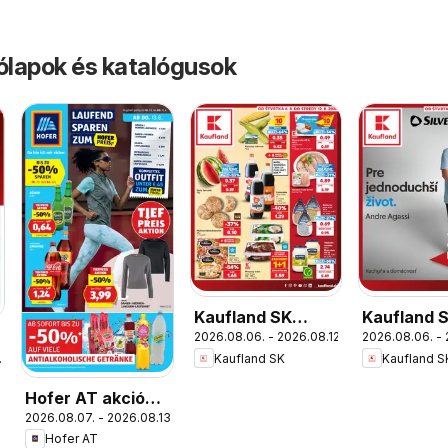
rólapok és katalógusok
Kaufland SK
Kaufland 
2026.08.06. - 2026.08.12.
2026.08.06. - 
akciós újság
Nonfood a
Kaufland SK
Kaufland S
.
újság
Hofer AT akciós
2026.08.07. - 2026.08.13.
újság
Hofer AT