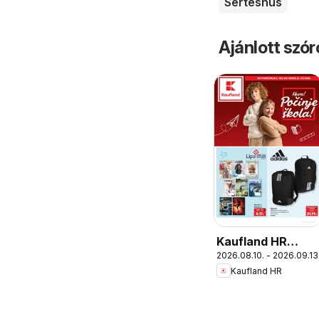
Sertéshús
Ajánlott szó
Kaufland HR
2026.08.10. - 2026.09.13
akciós újság
Kaufland HR