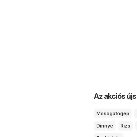
Az akciós új
Mosogatógép
Dinnye
Rizs