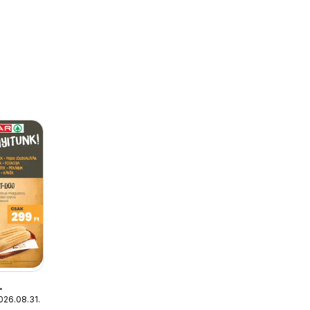
2026.08.31.
toGo