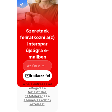
Szeretnék
feliratkozni a(z)
Interspar
újságra e-
mailben
Iratkozz fel
A bejelentkezéssel
elfogadja a
felhasználási
feltételeket
és a
személyes adatok
kezelését
.