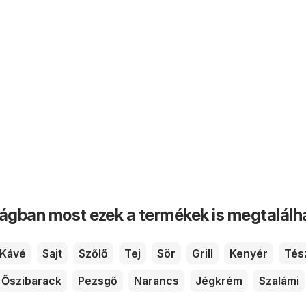
ságban most ezek a termékek is megtalálh
Kávé
Sajt
Szőlő
Tej
Sör
Grill
Kenyér
Tés
Őszibarack
Pezsgő
Narancs
Jégkrém
Szalámi