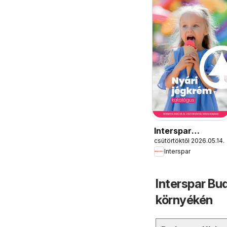
Interspar
csütörtöktől 2026.05.14.
Jégkrém
Interspar
katalógus
Interspar Bud
környékén