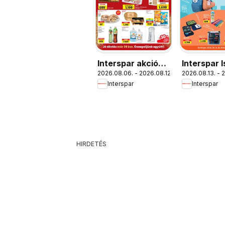
Interspar akciós
Interspar I
2026.08.06. - 2026.08.12.
2026.08.13. - 
újság
katalógus
Interspar
Interspar
HIRDETÉS