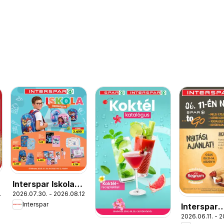
Interspar Iskola
.
2026.07.30. - 2026.08.12.
katalógus
Interspar
Interspar
2026.06.11. - 
Veszprém 