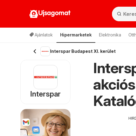
Ujsagomat
Ajánlatok
Hipermarketek
Elektronika
Ott
Interspar Budapest XI. kerület
Inters
akciós
Interspar
Kataló
HIR