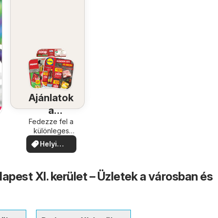
Ajánlatok
a
közelében
Fedezze fel a
különleges
ajánlatokat
Helyi
ajánlatok
apest XI. kerület – Üzletek a városban és