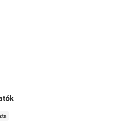
atók
zta