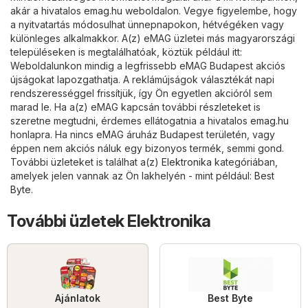
akár a hivatalos
emag.hu
weboldalon. Vegye figyelembe, hogy
a nyitvatartás módosulhat ünnepnapokon, hétvégéken vagy
különleges alkalmakkor. A(z) eMAG üzletei más magyarországi
településeken is megtalálhatóak, köztük például itt:
Weboldalunkon mindig a legfrissebb eMAG Budapest akciós
újságokat lapozgathatja. A reklámújságok választékát napi
rendszerességgel frissítjük, így Ön egyetlen akcióról sem
marad le. Ha a(z) eMAG kapcsán további részleteket is
szeretne megtudni, érdemes ellátogatnia a hivatalos
emag.hu
honlapra. Ha nincs eMAG áruház Budapest területén, vagy
éppen nem akciós náluk egy bizonyos termék, semmi gond.
További üzleteket is találhat a(z)
Elektronika
kategóriában,
amelyek jelen vannak az Ön lakhelyén - mint például:
Best
Byte
.
További üzletek Elektronika
Ajánlatok
Best Byte