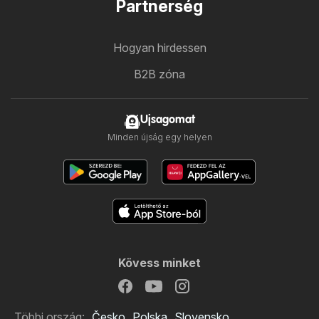
Partnerség
Hogyan hirdessen
B2B zóna
Ujsagomat
Minden újság egy helyen
Kövess minket
Többi ország:
Česko
Polska
Slovensko