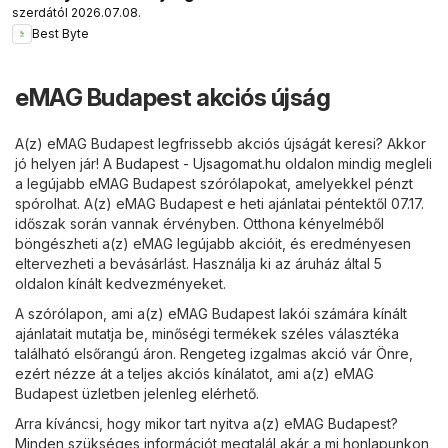
szerdától 2026.07.08.
Best Byte
eMAG Budapest akciós újság
A(z) eMAG Budapest legfrissebb akciós újságát keresi? Akkor
jó helyen jár! A
Budapest - Ujsagomat.hu
oldalon mindig megleli
a legújabb eMAG Budapest szórólapokat, amelyekkel pénzt
spórolhat. A(z) eMAG Budapest e heti ajánlatai péntektől 07.17.
időszak során vannak érvényben. Otthona kényelméből
böngészheti a(z) eMAG legújabb akcióit, és eredményesen
eltervezheti a bevásárlást. Használja ki az áruház által 5
oldalon kínált kedvezményeket.
A szórólapon, ami a(z) eMAG Budapest lakói számára kínált
ajánlatait mutatja be, minőségi termékek széles választéka
található elsőrangú áron. Rengeteg izgalmas akció vár Önre,
ezért nézze át a teljes akciós kínálatot, ami a(z) eMAG
Budapest üzletben jelenleg elérhető.
Arra kíváncsi, hogy mikor tart nyitva a(z) eMAG Budapest?
Minden szükséges információt megtalál akár a mi honlapunkon,