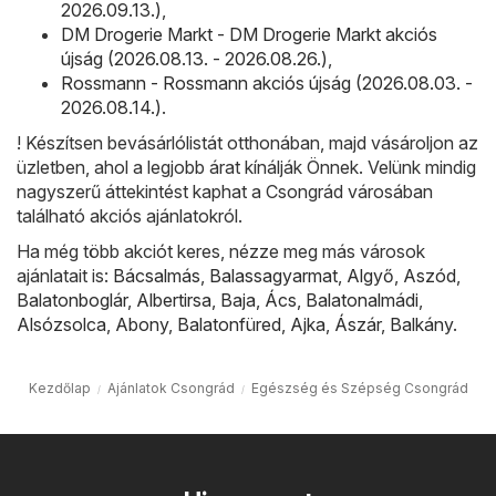
2026.09.13.)
,
DM Drogerie Markt - DM Drogerie Markt akciós
újság (2026.08.13. - 2026.08.26.)
,
Rossmann - Rossmann akciós újság (2026.08.03. -
2026.08.14.)
.
! Készítsen bevásárlólistát otthonában, majd vásároljon az
üzletben, ahol a legjobb árat kínálják Önnek. Velünk mindig
nagyszerű áttekintést kaphat a Csongrád városában
található akciós ajánlatokról.
Ha még több akciót keres, nézze meg más városok
ajánlatait is:
Bácsalmás
,
Balassagyarmat
,
Algyő
,
Aszód
,
Balatonboglár
,
Albertirsa
,
Baja
,
Ács
,
Balatonalmádi
,
Alsózsolca
,
Abony
,
Balatonfüred
,
Ajka
,
Ászár
,
Balkány
.
Kezdőlap
Ajánlatok Csongrád
Egészség és Szépség Csongrád