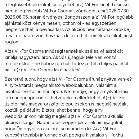
a legfrissebb akciókat, amelyeket a(z) Vil-For kínál. Tekintse
meg a legfrissebb Vil-For Csorna szórólapot, ami 2026.07.30. -
2026.08.05. során érvényes. Böngésszen a(z) Vil-For legújabb
ajánlatai közt kényelmesen, otthonról - és egyszerűen
megtervezheti a bevásárlást. Az akciók nem tartanak örökké,
tehát ne habozzon, használja ki az e heti remek akciókat most
rögtön.
A(z) Vil-For Csorna minőségi termékek széles választékát
kínálja nagyszerű áron. Akciós újságjuk tele van vonzó
termékekkel - ne habozzon hát, fedezze fel a teljes palettát,
amit a(z) Vil-For Csorna lakóinak kínál.
Szeretné tudni, hogy a(z) Vil-For Csorna áruház nyitva van-e?
A nyitvartartás megtalálható weboldalunkon, valamint a
hivatalos
vil-for.hu
honlapon. Ne feledje, hogy a nyitvatartási
idő ünnepnapokon és hétvégéken eltérő lehet. A(z) Vil-For
üzletei más magyarországi településeken is megtalálhatóak,
köztük például itt: Biztos lehet benne, hogy a mi
weboldalunkon mindig megleli a(z) Vil-For Csorna aktuális
akciós újságját. Naponta összegyűjtjük a reklámújságokat,
hogy Ön egyetlen akcióról se maradjon le. A(z) Vil-For
kapcsán további információkat pedig a hivatalos
vil-for.hu