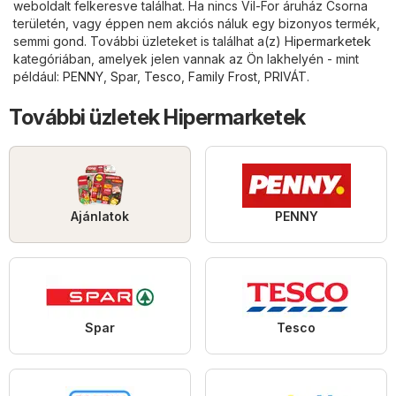
weboldalt felkeresve találhat. Ha nincs Vil-For áruház Csorna
területén, vagy éppen nem akciós náluk egy bizonyos termék,
semmi gond. További üzleteket is találhat a(z)
Hipermarketek
kategóriában, amelyek jelen vannak az Ön lakhelyén - mint
például:
PENNY
,
Spar
,
Tesco
,
Family Frost
,
PRIVÁT
.
További üzletek Hipermarketek
Ajánlatok
PENNY
Spar
Tesco