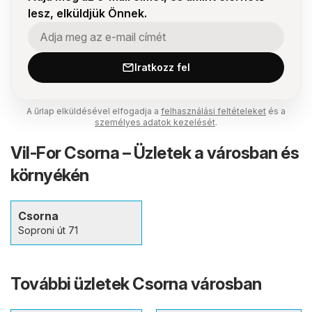
lesz, elküldjük Önnek.
Iratkozz fel
A űrlap elküldésével elfogadja a
felhasználási feltételeket
és a
személyes adatok kezelését
.
Vil-For Csorna – Üzletek a városban és
környékén
Csorna
Soproni út 71
További üzletek Csorna városban