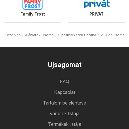
Family Frost
PRIVÁT
Kezdőlap
Ajánlatok Csorna
Hipermarketek Csorna
Vil-For Csorna
Ujsagomat
FAQ
Kapcsolat
Tartalom bejelentése
Városok listája
Termékek listája