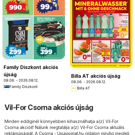
Family Diszkont akciós
újság
Billa AT akciós újság
08.06. - 2026.08.12.
08.06. - 2026.08.12.
Family Diszkont
Billa AT
Vil-For Csorna akciós újság
Minden eddiginél könnyebben kihasználhatja a(z) Vil-For
Csorna akcióit! Nálunk megtalálja a(z) Vil-For Csorna aktuális
reklámújságját. A
Csorna - Ujsagomat.hu
oldalon mindig megleli