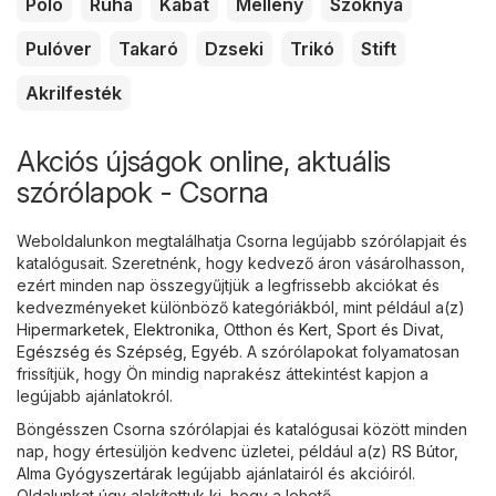
Póló
Ruha
Kabát
Mellény
Szoknya
Pulóver
Takaró
Dzseki
Trikó
Stift
Akrilfesték
Akciós újságok online, aktuális
szórólapok - Csorna
Weboldalunkon megtalálhatja Csorna legújabb szórólapjait és
katalógusait. Szeretnénk, hogy kedvező áron vásárolhasson,
ezért minden nap összegyűjtjük a legfrissebb akciókat és
kedvezményeket különböző kategóriákból, mint például a(z)
Hipermarketek
,
Elektronika
,
Otthon és Kert
,
Sport és Divat
,
Egészség és Szépség
,
Egyéb
. A szórólapokat folyamatosan
frissítjük, hogy Ön mindig naprakész áttekintést kapjon a
legújabb ajánlatokról.
Böngésszen Csorna szórólapjai és katalógusai között minden
nap, hogy értesüljön kedvenc üzletei, például a(z)
RS Bútor
,
Alma Gyógyszertárak
legújabb ajánlatairól és akcióiról.
Oldalunkat úgy alakítottuk ki, hogy a lehető