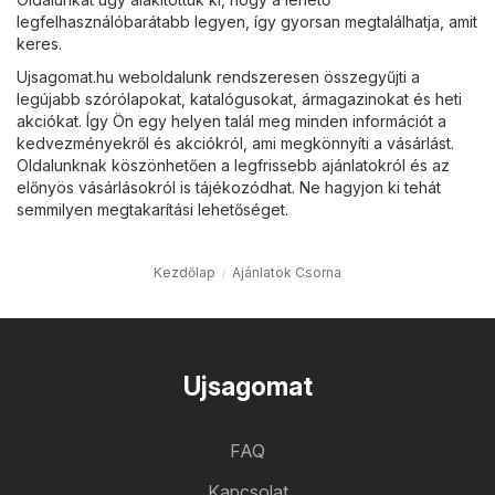
legfelhasználóbarátabb legyen, így gyorsan megtalálhatja, amit
keres.
Ujsagomat.hu weboldalunk rendszeresen összegyűjti a
legújabb szórólapokat, katalógusokat, ármagazinokat és heti
akciókat. Így Ön egy helyen talál meg minden információt a
kedvezményekről és akciókról, ami megkönnyíti a vásárlást.
Oldalunknak köszönhetően a legfrissebb ajánlatokról és az
előnyös vásárlásokról is tájékozódhat. Ne hagyjon ki tehát
semmilyen megtakarítási lehetőséget.
Kezdőlap
Ajánlatok Csorna
Ujsagomat
FAQ
Kapcsolat