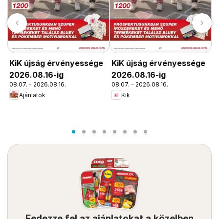
KiK újság érvényessége
KiK újság érvényessége
2026.08.16-ig
2026.08.16-ig
C
08.07. - 2026.08.16.
08.07. - 2026.08.16.
ú
Ajánlatok
Kik
0
Fedezze fel az ajánlatokat a közelben