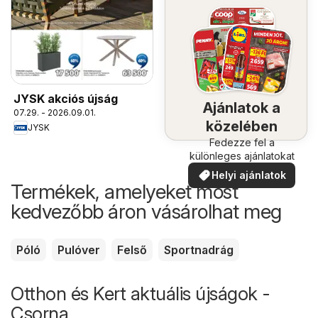
JYSK akciós újság
Ajánlatok a
07.29. - 2026.09.01.
közelében
JYSK
Fedezze fel a
különleges ajánlatokat
Helyi ajánlatok
Termékek, amelyeket most
kedvezőbb áron vásárolhat meg
Póló
Pulóver
Felső
Sportnadrág
Otthon és Kert aktuális újságok -
Csorna