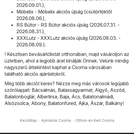
2026.09.01.)
,
Möbelix - Möbelix akciós újság (csütörtöktől
2026.08.06.)
,
RS Bútor - RS Bútor akciós újság (2026.07.31. -
2026.08.31.)
,
XXXLutz - XXXLutz akciós újság (2026.08.03. -
2026.08.09.)
.
! Készítsen bevásárlólistát otthonában, majd vásároljon az
üzletben, ahol a legjobb árat kínálják Önnek. Velünk mindig
nagyszerű áttekintést kaphat a Csorna városában
található akciós ajánlatokról.
Még több akciót keres? Nézze meg más városok legújabb
szórólapjait:
Bácsalmás
,
Balassagyarmat
,
Algyő
,
Aszód
,
Balatonboglár
,
Albertirsa
,
Baja
,
Ács
,
Balatonalmádi
,
Alsózsolca
,
Abony
,
Balatonfüred
,
Ajka
,
Ászár
,
Balkány
!
Kezdőlap
Ajánlatok Csorna
Otthon és Kert Csorna