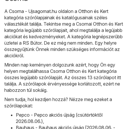
A
Csorna - Ujsagomat.hu
oldalon a
Otthon és Kert
kategória szórólapjainak és katalógusainak széles
választékát találja. Tekintse meg a Csornai Otthon és Kert
kategória legújabb szórólapjait, ahol megtalálja a legújabb
akciókat és kedvezményeket. A kategória legnépszerűbb
üzletei a
RS Bútor
. De ez még nem minden. Egy helyre
összegyűjtünk Önnek minden szükséges információt az
akciókról.
Minden nap keményen dolgozunk azért, hogy Ön egy
helyen megtalálhassa Csorna Otthon és Kert kategória
összes legújabb szórólapját. Az összes 13 szórólapot itt
találja. A szórólapok érvényessége korlátozott, ezért ne
habozzon túl sokáig.
Nem tudja, hol kezdjen hozzá? Nézze meg ezeket a
szórólapokat:
Pepco - Pepco akciós újság (csütörtöktől
2026.08.06.)
,
Bauhaus - Bauhaus akciós újság (2026.08.06. -