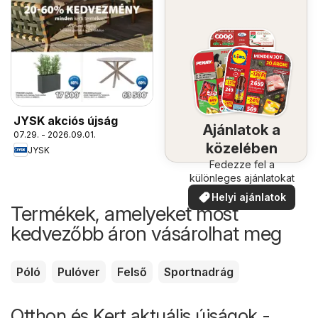
JYSK akciós újság
Ajánlatok a
07.29. - 2026.09.01.
közelében
JYSK
Fedezze fel a
különleges ajánlatokat
Helyi ajánlatok
Termékek, amelyeket most
kedvezőbb áron vásárolhat meg
Póló
Pulóver
Felső
Sportnadrág
Otthon és Kert aktuális újságok -