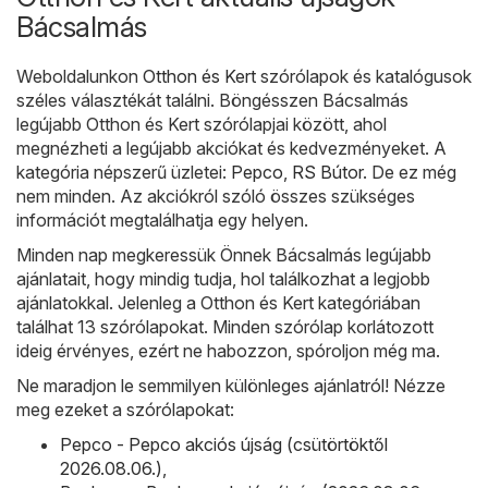
Bácsalmás
Weboldalunkon
Otthon és Kert
szórólapok és katalógusok
széles választékát találni. Böngésszen Bácsalmás
legújabb Otthon és Kert szórólapjai között, ahol
megnézheti a legújabb akciókat és kedvezményeket. A
kategória népszerű üzletei:
Pepco
,
RS Bútor
. De ez még
nem minden. Az akciókról szóló összes szükséges
információt megtalálhatja egy helyen.
Minden nap megkeressük Önnek Bácsalmás legújabb
ajánlatait, hogy mindig tudja, hol találkozhat a legjobb
ajánlatokkal. Jelenleg a Otthon és Kert kategóriában
találhat 13 szórólapokat. Minden szórólap korlátozott
ideig érvényes, ezért ne habozzon, spóroljon még ma.
Ne maradjon le semmilyen különleges ajánlatról! Nézze
meg ezeket a szórólapokat:
Pepco - Pepco akciós újság (csütörtöktől
2026.08.06.)
,