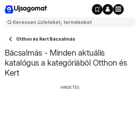
Ujsagomat
Otthon és Kert Bácsalmás
Bácsalmás - Minden aktuális
katalógus a kategóriából Otthon és
Kert
HIRDETÉS