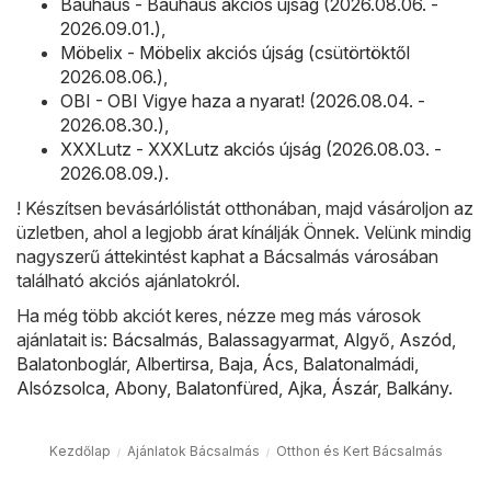
Bauhaus - Bauhaus akciós újság (2026.08.06. -
2026.09.01.)
,
Möbelix - Möbelix akciós újság (csütörtöktől
2026.08.06.)
,
OBI - OBI Vigye haza a nyarat! (2026.08.04. -
2026.08.30.)
,
XXXLutz - XXXLutz akciós újság (2026.08.03. -
2026.08.09.)
.
! Készítsen bevásárlólistát otthonában, majd vásároljon az
üzletben, ahol a legjobb árat kínálják Önnek. Velünk mindig
nagyszerű áttekintést kaphat a Bácsalmás városában
található akciós ajánlatokról.
Ha még több akciót keres, nézze meg más városok
ajánlatait is:
Bácsalmás
,
Balassagyarmat
,
Algyő
,
Aszód
,
Balatonboglár
,
Albertirsa
,
Baja
,
Ács
,
Balatonalmádi
,
Alsózsolca
,
Abony
,
Balatonfüred
,
Ajka
,
Ászár
,
Balkány
.
Kezdőlap
Ajánlatok Bácsalmás
Otthon és Kert Bácsalmás