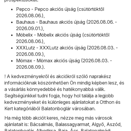
Pepco - Pepco akciós újság (csütörtöktől
2026.08.06.)
,
Bauhaus - Bauhaus akciós újság (2026.08.06. -
2026.09.01.)
,
Möbelix - Möbelix akciós újság (csütörtöktől
2026.08.06.)
,
XXXLutz - XXXLutz akciós újság (2026.08.03. -
2026.08.09.)
,
Mömax - Mömax akciós újság (2026.08.03. -
2026.08.09.)
.
! A kedvezményekről és akciókról szóló naprakész
információknak köszönhetően Ön mindig képben lesz, és
a vásárlás könnyedebbé és hatékonyabbá válik.
Segítségünkkel tudni fogja, hogy hol találja a legjobb
kedvezményeket és különleges ajánlatokat a Otthon és
Kert kategóriából Balatonboglár városában.
Ha még több akciót keres, nézze meg más városok
ajánlatait is:
Bácsalmás
,
Balassagyarmat
,
Algyő
,
Aszód
,
Balatonboglár
,
Albertirsa
,
Baja
,
Ács
,
Balatonalmádi
,