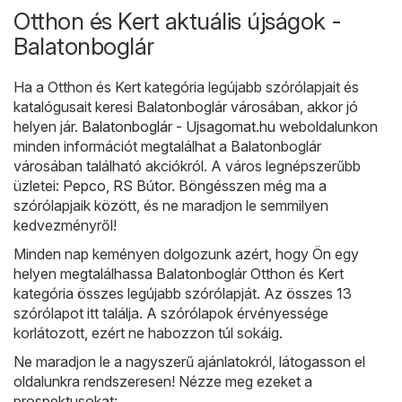
Otthon és Kert aktuális újságok -
Balatonboglár
Ha a Otthon és Kert kategória legújabb szórólapjait és
katalógusait keresi Balatonboglár városában, akkor jó
helyen jár.
Balatonboglár - Ujsagomat.hu
weboldalunkon
minden információt megtalálhat a Balatonboglár
városában található akciókról. A város legnépszerűbb
üzletei:
Pepco
,
RS Bútor
. Böngésszen még ma a
szórólapjaik között, és ne maradjon le semmilyen
kedvezményről!
Minden nap keményen dolgozunk azért, hogy Ön egy
helyen megtalálhassa Balatonboglár Otthon és Kert
kategória összes legújabb szórólapját. Az összes 13
szórólapot itt találja. A szórólapok érvényessége
korlátozott, ezért ne habozzon túl sokáig.
Ne maradjon le a nagyszerű ajánlatokról, látogasson el
oldalunkra rendszeresen! Nézze meg ezeket a
prospektusokat: