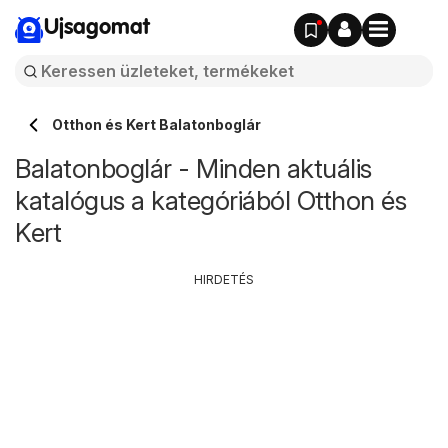
Ujsagomat
Otthon és Kert Balatonboglár
Balatonboglár - Minden aktuális
katalógus a kategóriából Otthon és
Kert
HIRDETÉS