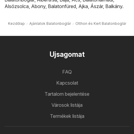
Alsózsolca
,
Abony
,
Balatonfüred
,
Ajka
,
Ászár
,
Balkány
.
Kezdőlap
Ajánlatok Balatonboglár
Otthon és Kert Balatonboglár
Ujsagomat
FAQ
Kapcsolat
Tartalom bejelentése
Városok listája
Termékek listája