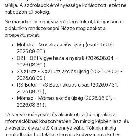
találja. A szórólapok érvényessége korlátozott, ezért ne
habozzon túl sokáig.
Ne maradjon le a nagyszerű ajánlatokról, látogasson el
oldalunkra rendszeresen! Nézze meg ezeket a
prospektusokat:
Möbelix - Möbelix akciós újság (csütörtöktől
2026.08.06.)
,
OBI - OBI Vigye haza a nyarat! (2026.08.04. -
2026.08.30.)
,
XXXLutz - XXXLutz akciós újság (2026.08.03. -
2026.08.09.)
,
RS Bútor - RS Bútor akciós újság (2026.07.31. -
2026.08.31.)
,
Mömax - Mömax akciós újság (2026.08.01. -
2026.08.31.)
,
! A kedvezményekről és akciókról szóló naprakész
információknak köszönhetően Ön mindig képben lesz, és
a vásárlás élvezhető élménnyé válik. Tőlünk mindig
megtudhatja, hol találja a legjobb kedvezményeket és