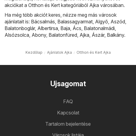
akciókat a Otthon és Kert kategóriából Ajka városában.
Ha még több akciót keres, nézze meg más városok
ajánlatait is:
Bácsalmás
,
Balassagyarmat
,
Algyő
,
Aszód
,
Balatonboglár
,
Albertirsa
,
Baja
,
Ács
,
Balatonalmádi
,
Alsózsolca
,
Abony
,
Balatonfüred
,
Ajka
,
Ászár
,
Balkány
.
Kezdőlap
Ajánlatok Ajka
Otthon és Kert Ajka
Ujsagomat
FAQ
Kapcsolat
Tartalom bejelentése
Városok listája