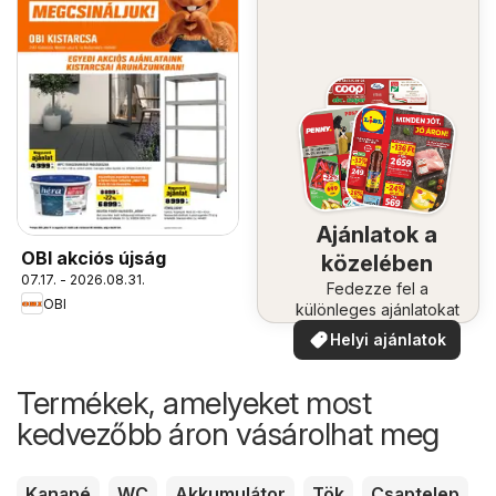
Ajánlatok a
OBI akciós újság
közelében
07.17. - 2026.08.31.
Fedezze fel a
OBI
különleges ajánlatokat
Helyi ajánlatok
Termékek, amelyeket most
kedvezőbb áron vásárolhat meg
Kanapé
WC
Akkumulátor
Tök
Csaptelep