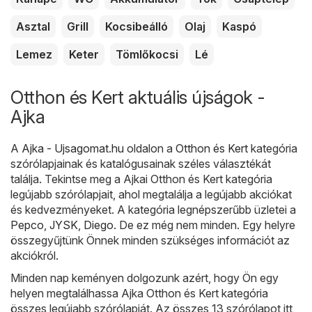
Asztal
Grill
Kocsibeálló
Olaj
Kaspó
Lemez
Keter
Tömlőkocsi
Lé
Otthon és Kert aktuális újságok -
Ajka
A
Ajka - Ujsagomat.hu
oldalon a
Otthon és Kert
kategória
szórólapjainak és katalógusainak széles választékát
találja. Tekintse meg a Ajkai Otthon és Kert kategória
legújabb szórólapjait, ahol megtalálja a legújabb akciókat
és kedvezményeket. A kategória legnépszerűbb üzletei a
Pepco
,
JYSK
,
Diego
. De ez még nem minden. Egy helyre
összegyűjtünk Önnek minden szükséges információt az
akciókról.
Minden nap keményen dolgozunk azért, hogy Ön egy
helyen megtalálhassa Ajka Otthon és Kert kategória
összes legújabb szórólapját. Az összes 13 szórólapot itt