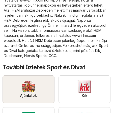
hivatalos
www2.hm.com
honlapon. Ne feledje, hogy a
nyitvatartási idő ünnepnapokon és hétvégéken eltérő lehet.
A(z) H&M áruházai Debrecen mellett más magyar városokban
is jelen vannak, így például itt: Nálunk mindig megtalálja a(z)
H&M Debrecen legfrissebb akciós újságját. Naponta
összegyűjtjük ezeket, így Ön nem marad le egyetlen akcióról
sem. Ha viszont több információra van szüksége a(z) H&M
kapcsán, érdemes felkeresni a hivatalos
www2.hm.com
weboldalt. Ha a(z) H&M Debrecen jelenleg éppen nem kínálja
azt, amit Ön keres, ne csüggedjen. Felkereshet más, a(z)
Sport
és Divat
kategóriába tartozó üzleteket is, mint például:
Kik
,
Deichmann
,
Hervis Sports
,
CCC
.
További üzletek Sport és Divat
Ajánlatok
Kik