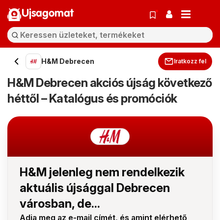
Ujsagomat
H&M Debrecen
Iratkozz fel
H&M Debrecen akciós újság következő
héttől – Katalógus és promóciók
H&M jelenleg nem rendelkezik
aktuális újsággal Debrecen
városban, de...
Adja meg az e-mail címét, és amint elérhető