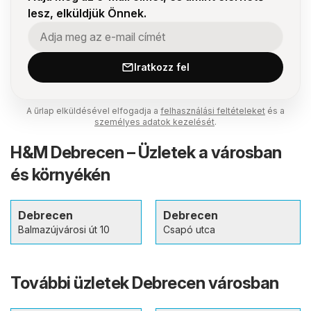
lesz, elküldjük Önnek.
Iratkozz fel
A űrlap elküldésével elfogadja a
felhasználási feltételeket
és a
személyes adatok kezelését
.
H&M Debrecen – Üzletek a városban
és környékén
Debrecen
Debrecen
Balmazújvárosi út 10
Csapó utca
További üzletek Debrecen városban