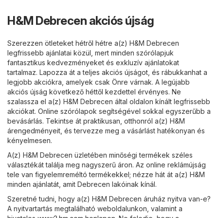
H&M Debrecen akciós újság
Szerezzen ötleteket hétről hétre a(z) H&M Debrecen
legfrissebb ajánlatai közül, mert minden szórólapjuk
fantasztikus kedvezményeket és exkluzív ajánlatokat
tartalmaz. Lapozza át a teljes akciós újságot, és rábukkanhat a
legjobb akciókra, amelyek csak Önre várnak. A legújabb
akciós újság következő héttől kezdettel érvényes. Ne
szalassza el a(z) H&M Debrecen által oldalon kínált legfrissebb
akciókat. Online szórólapok segítségével sokkal egyszerűbb a
bevásárlás. Tekintse át praktikusan, otthonról a(z) H&M
árengedményeit, és tervezze meg a vásárlást hatékonyan és
kényelmesen.
A(z) H&M Debrecen üzletében minőségi termékek széles
választékát találja meg nagyszerű áron. Az online reklámújság
tele van figyelemreméltó termékekkel; nézze hát át a(z) H&M
minden ajánlatát, amit Debrecen lakóinak kínál.
Szeretné tudni, hogy a(z) H&M Debrecen áruház nyitva van-e?
A nyitvartartás megtalálható weboldalunkon, valamint a