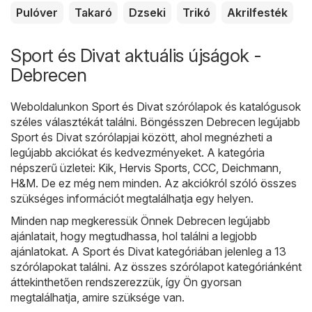
Pulóver
Takaró
Dzseki
Trikó
Akrilfesték
Sport és Divat aktuális újságok -
Debrecen
Weboldalunkon
Sport és Divat
szórólapok és katalógusok
széles választékát találni. Böngésszen Debrecen legújabb
Sport és Divat szórólapjai között, ahol megnézheti a
legújabb akciókat és kedvezményeket. A kategória
népszerű üzletei:
Kik
,
Hervis Sports
,
CCC
,
Deichmann
,
H&M
. De ez még nem minden. Az akciókról szóló összes
szükséges információt megtalálhatja egy helyen.
Minden nap megkeressük Önnek Debrecen legújabb
ajánlatait, hogy megtudhassa, hol találni a legjobb
ajánlatokat. A Sport és Divat kategóriában jelenleg a 13
szórólapokat találni. Az összes szórólapot kategóriánként
áttekinthetően rendszerezzük, így Ön gyorsan
megtalálhatja, amire szüksége van.