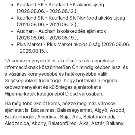
Kaufland SK - Kaufland SK akciós újság
(2026.08.06. - 2026.08.12.)
,
Kaufland SK - Kaufland SK Nonfood akciós újság
(2026.08.06. - 2026.08.12.)
,
Auchan - Auchan Iskolakezdés ajánlatok
(2026.08.06. - 2026.08.19.)
,
Plus Market - Plus Market akciós újság (2026.08.06.
- 2026.08.15.)
.
! A kedvezményekről és akciókról szóló naprakész
információknak köszönhetően Ön mindig képben lesz, és
a vásárlás könnyedebbé és hatékonyabbá válik.
Segítségünkkel tudni fogja, hogy hol találja a legjobb
kedvezményeket és különleges ajánlatokat a
Hipermarketek kategóriából Diósd városában.
Ha még több akciót keres, nézze meg más városok
ajánlatait is:
Bácsalmás
,
Balassagyarmat
,
Algyő
,
Aszód
,
Balatonboglár
,
Albertirsa
,
Baja
,
Ács
,
Balatonalmádi
,
Alsózsolca
,
Abony
,
Balatonfüred
,
Ajka
,
Ászár
,
Balkány
.