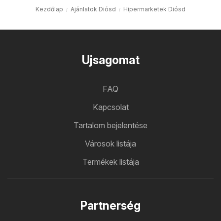
Kezdőlap
Ajánlatok Diósd
Hipermarketek Diósd
Ujsagomat
FAQ
Kapcsolat
Tartalom bejelentése
Városok listája
Termékek listája
Partnerség