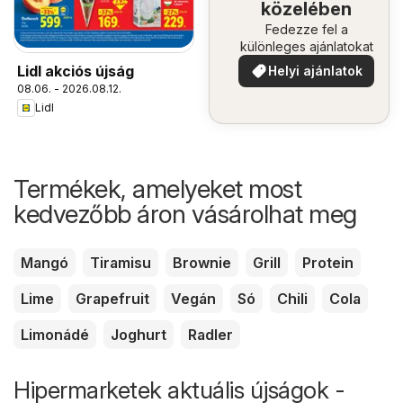
közelében
Fedezze fel a
különleges ajánlatokat
Lidl akciós újság
Helyi ajánlatok
08.06. - 2026.08.12.
Lidl
Termékek, amelyeket most
kedvezőbb áron vásárolhat meg
Mangó
Tiramisu
Brownie
Grill
Protein
Lime
Grapefruit
Vegán
Só
Chili
Cola
Limonádé
Joghurt
Radler
Hipermarketek aktuális újságok -