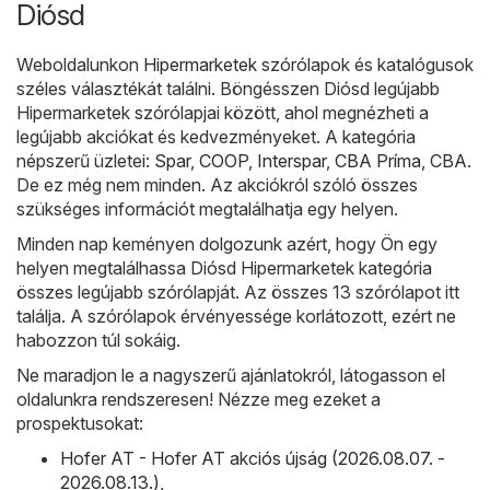
Diósd
Weboldalunkon
Hipermarketek
szórólapok és katalógusok
széles választékát találni. Böngésszen Diósd legújabb
Hipermarketek szórólapjai között, ahol megnézheti a
legújabb akciókat és kedvezményeket. A kategória
népszerű üzletei:
Spar
,
COOP
,
Interspar
,
CBA Príma
,
CBA
.
De ez még nem minden. Az akciókról szóló összes
szükséges információt megtalálhatja egy helyen.
Minden nap keményen dolgozunk azért, hogy Ön egy
helyen megtalálhassa Diósd Hipermarketek kategória
összes legújabb szórólapját. Az összes 13 szórólapot itt
találja. A szórólapok érvényessége korlátozott, ezért ne
habozzon túl sokáig.
Ne maradjon le a nagyszerű ajánlatokról, látogasson el
oldalunkra rendszeresen! Nézze meg ezeket a
prospektusokat:
Hofer AT - Hofer AT akciós újság (2026.08.07. -
2026.08.13.)
,