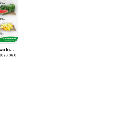
árló
 2026.08.09.
Kelet
szág