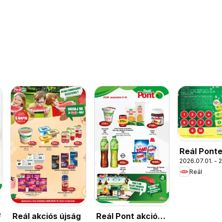
Reál Pont
2026.07.01. - 
Reál
Reál akciós újság
Reál Pont akciós
9.