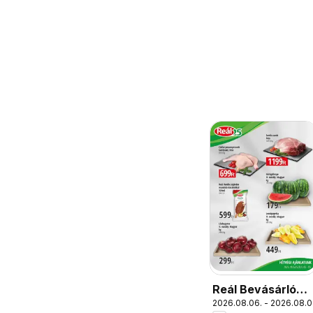
Reál Bevásárló
2026.08.06. - 2026.08.0
hétvége - Pest