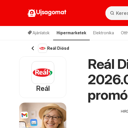
Ujsagomat
Ajánlatok
Hipermarketek
Elektronika
Ott
Reál Diósd
Reál D
2026.0
Reál
promó
HIR