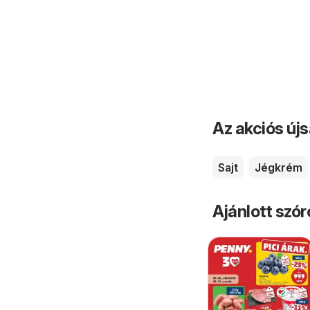
Az akciós új
Sajt
Jégkrém
Ajánlott szó