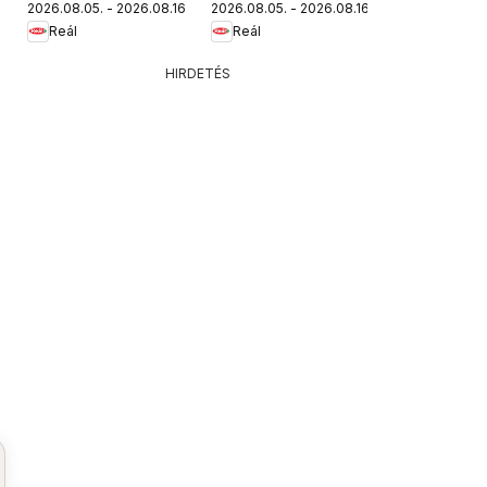
2026.08.05. - 2026.08.16.
2026.08.05. - 2026.08.16.
újság
Reál
Reál
HIRDETÉS