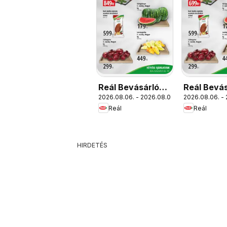
Reál Bevásárló
Reál Bevás
2026.08.06. - 2026.08.09.
2026.08.06. -
hétvége -
hétvége - 
Reál
Reál
Kisalföld
Magyaror
HIRDETÉS