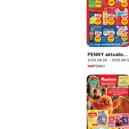
PENNY aktuális
2026.08.06. - 2026.08.12
akciós újság
PENNY