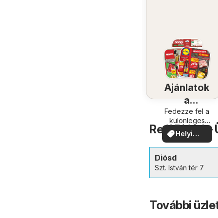
Ajánlatok
a
közelében
Fedezze fel a
különleges
Reál Diósd –
ajánlatokat
Helyi
ajánlatok
Diósd
Szt. István tér 7
További üzle