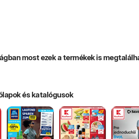
ságban most ezek a termékek is megtalálh
rólapok és katalógusok