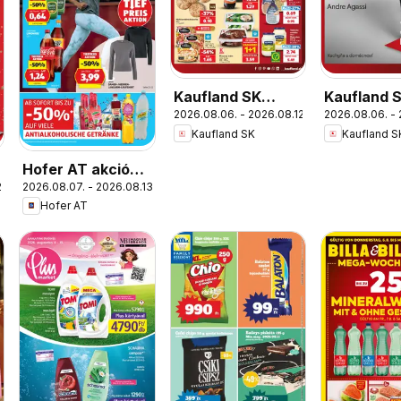
Kaufland SK
Kaufland 
2026.08.06. - 2026.08.12.
2026.08.06. - 
akciós újság
Nonfood a
Kaufland SK
Kaufland S
újság
Hofer AT akciós
.
2026.08.07. - 2026.08.13.
újság
Hofer AT