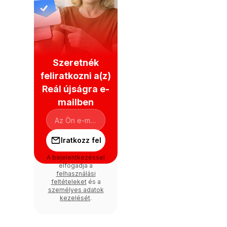
Szeretnék
feliratkozni a(z)
Reál újságra e-
mailben
Iratkozz fel
A bejelentkezéssel
elfogadja a
felhasználási
feltételeket
és a
személyes adatok
kezelését
.