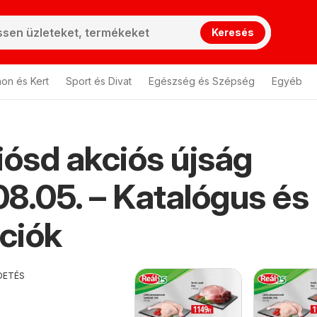
Keresés
hon és Kert
Sport és Divat
Egészség és Szépség
Egyéb
iósd akciós újság
8.05. – Katalógus és
ciók
DETÉS