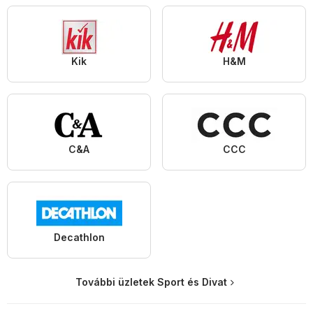
Kik
H&M
C&A
CCC
Decathlon
További üzletek Sport és Divat