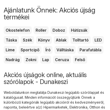
Ajánlatunk Önnek: Akciós újság
termékei
Okostelefon
Roller
Doboz
Hátizsák
Táska
Szék
Könyv
Ablak
Tolltartó
LED
Lime
Sportcipő
Író
Válltáska
Parafatábla
Nadrág
Zokni
Lap
Ceruza
Felső
Akciós újságok online, aktuális
szórólapok - Dunakeszi
Weboldalunkon megtalálja Dunakeszi legújabb szórólapjait és
katalógusait. Minden információt összegyűjtünk Önnek a
különböző kategóriák legújabb akcióiról és kedvezményeiről,
naponta, beleértve a(z)
Hipermarketek
,
Elektronika
,
Otthon és