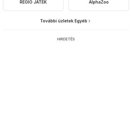
REGIO JÁTÉK
AlphaZoo
További üzletek Egyéb
HIRDETÉS