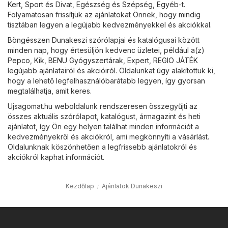
Kert
,
Sport és Divat
,
Egészség és Szépség
,
Egyéb
-t.
Folyamatosan frissítjük az ajánlatokat Önnek, hogy mindig
tisztában legyen a legújabb kedvezményekkel és akciókkal.
Böngésszen Dunakeszi szórólapjai és katalógusai között
minden nap, hogy értesüljön kedvenc üzletei, például a(z)
Pepco
,
Kik
,
BENU Gyógyszertárak
,
Expert
,
REGIO JÁTÉK
legújabb ajánlatairól és akcióiról. Oldalunkat úgy alakítottuk ki,
hogy a lehető legfelhasználóbarátabb legyen, így gyorsan
megtalálhatja, amit keres.
Ujsagomat.hu weboldalunk rendszeresen összegyűjti az
összes aktuális szórólapot, katalógust, ármagazint és heti
ajánlatot, így Ön egy helyen találhat minden információt a
kedvezményekről és akciókról, ami megkönnyíti a vásárlást.
Oldalunknak köszönhetően a legfrissebb ajánlatokról és
akciókról kaphat információt.
Kezdőlap
Ajánlatok Dunakeszi