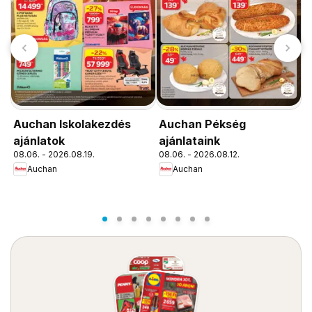
Auchan Iskolakezdés
Auchan Pékség
A
ajánlatok
ajánlataink
k
08.06. - 2026.08.19.
08.06. - 2026.08.12.
0
Auchan
Auchan