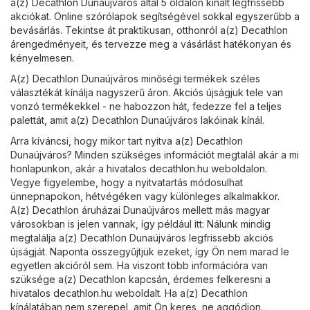
a(z) Decathlon Dunaújváros által 5 oldalon kínált legfrissebb
akciókat. Online szórólapok segítségével sokkal egyszerűbb a
bevásárlás. Tekintse át praktikusan, otthonról a(z) Decathlon
árengedményeit, és tervezze meg a vásárlást hatékonyan és
kényelmesen.
A(z) Decathlon Dunaújváros minőségi termékek széles
választékát kínálja nagyszerű áron. Akciós újságjuk tele van
vonzó termékekkel - ne habozzon hát, fedezze fel a teljes
palettát, amit a(z) Decathlon Dunaújváros lakóinak kínál.
Arra kíváncsi, hogy mikor tart nyitva a(z) Decathlon
Dunaújváros? Minden szükséges információt megtalál akár a mi
honlapunkon, akár a hivatalos
decathlon.hu
weboldalon.
Vegye figyelembe, hogy a nyitvatartás módosulhat
ünnepnapokon, hétvégéken vagy különleges alkalmakkor.
A(z) Decathlon áruházai Dunaújváros mellett más magyar
városokban is jelen vannak, így például itt: Nálunk mindig
megtalálja a(z) Decathlon Dunaújváros legfrissebb akciós
újságját. Naponta összegyűjtjük ezeket, így Ön nem marad le
egyetlen akcióról sem. Ha viszont több információra van
szüksége a(z) Decathlon kapcsán, érdemes felkeresni a
hivatalos
decathlon.hu
weboldalt. Ha a(z) Decathlon
kínálatában nem szerepel, amit Ön keres, ne aggódjon.