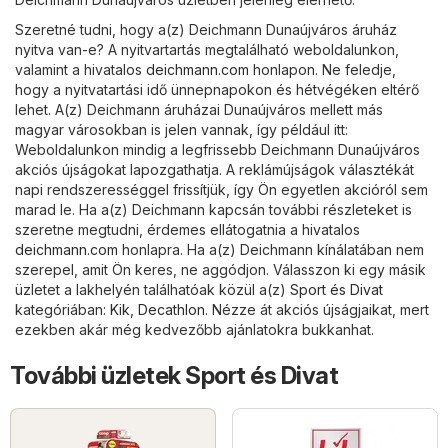
Szeretné tudni, hogy a(z) Deichmann Dunaújváros áruház
nyitva van-e? A nyitvartartás megtalálható weboldalunkon,
valamint a hivatalos
deichmann.com
honlapon. Ne feledje,
hogy a nyitvatartási idő ünnepnapokon és hétvégéken eltérő
lehet. A(z) Deichmann áruházai Dunaújváros mellett más
magyar városokban is jelen vannak, így például itt:
Weboldalunkon mindig a legfrissebb Deichmann Dunaújváros
akciós újságokat lapozgathatja. A reklámújságok választékát
napi rendszerességgel frissítjük, így Ön egyetlen akcióról sem
marad le. Ha a(z) Deichmann kapcsán további részleteket is
szeretne megtudni, érdemes ellátogatnia a hivatalos
deichmann.com
honlapra. Ha a(z) Deichmann kínálatában nem
szerepel, amit Ön keres, ne aggódjon. Válasszon ki egy másik
üzletet a lakhelyén találhatóak közül a(z)
Sport és Divat
kategóriában:
Kik
,
Decathlon
. Nézze át akciós újságjaikat, mert
ezekben akár még kedvezőbb ajánlatokra bukkanhat.
További üzletek Sport és Divat