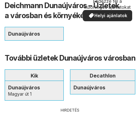
Fedezze fel a
Deichmann Dunaújváros – Üzletek
különleges ajánlatokat
a városban és környékén
Helyi ajánlatok
Dunaújváros
További üzletek Dunaújváros városban
Kik
Decathlon
Dunaújváros
Dunaújváros
Magyar út 1
HIRDETÉS