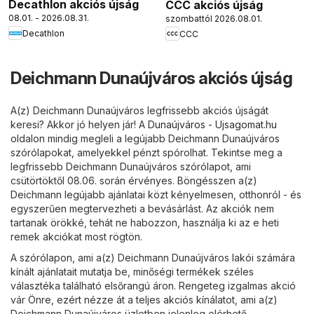
Decathlon akciós újság
CCC akciós újság
08.01. - 2026.08.31.
szombattól 2026.08.01.
Decathlon
CCC
Deichmann Dunaújváros akciós újság
A(z) Deichmann Dunaújváros legfrissebb akciós újságát
keresi? Akkor jó helyen jár! A
Dunaújváros - Ujsagomat.hu
oldalon mindig megleli a legújabb Deichmann Dunaújváros
szórólapokat, amelyekkel pénzt spórolhat. Tekintse meg a
legfrissebb Deichmann Dunaújváros szórólapot, ami
csütörtöktől 08.06. során érvényes. Böngésszen a(z)
Deichmann legújabb ajánlatai közt kényelmesen, otthonról - és
egyszerűen megtervezheti a bevásárlást. Az akciók nem
tartanak örökké, tehát ne habozzon, használja ki az e heti
remek akciókat most rögtön.
A szórólapon, ami a(z) Deichmann Dunaújváros lakói számára
kínált ajánlatait mutatja be, minőségi termékek széles
választéka található elsőrangú áron. Rengeteg izgalmas akció
vár Önre, ezért nézze át a teljes akciós kínálatot, ami a(z)
Deichmann Dunaújváros üzletben jelenleg elérhető.