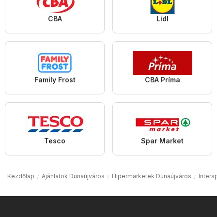
CBA
Lidl
Family Frost
CBA Príma
Tesco
Spar Market
Kezdőlap
Ajánlatok Dunaújváros
Hipermarketek Dunaújváros
Inters