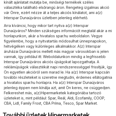
kínált ajánlatait mutatja be, minőségi termékek széles
választéka található elsőrangú áron. Rengeteg izgalmas akció
vár Önre, ezért nézze át a teljes akciós kínálatot, ami a(z)
Interspar Dunaújváros üzletben jelenleg elérhető.
Arra kíváncsi, hogy mikor tart nyitva a(z) Interspar
Dunaújváros? Minden szükséges információt megtalál akár a mi
honlapunkon, akár a hivatalos
spar.hu
weboldalon. Vegye
figyelembe, hogy a nyitvatartás módosulhat ünnepnapokon,
hétvégéken vagy különleges alkalmakkor. A(z) Interspar
áruházai Dunaújváros mellett más magyar városokban is jelen
vannak, így például itt: Weboldalunkon mindig a legfrissebb
Interspar Dunaújváros akciós újságokat lapozgathatja. A
reklámújságok választékát napi rendszerességgel frissítjük, így
Ön egyetlen akcióról sem marad le. Ha a(z) Interspar kapcsán
további részleteket is szeretne megtudni, érdemes ellátogatnia
a hivatalos
spar.hu
honlapra. Ha a(z) Interspar Dunaújváros
jelenleg éppen nem kínálja azt, amit Ön keres, ne csüggedjen.
Felkereshet más, a(z)
Hipermarketek
kategóriába tartozó
üzleteket is, mint például:
Spar
,
Reál
,
Aldi
,
Ecofamily
,
COOP
,
CBA
,
Lidl
,
Family Frost
,
CBA Príma
,
Tesco
,
Spar Market
.
További üzletek Hipermarketek