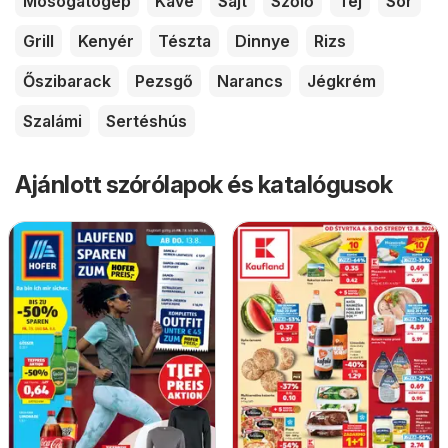
Mosogatógép
Kávé
Sajt
Szőlő
Tej
Sör
Grill
Kenyér
Tészta
Dinnye
Rizs
Őszibarack
Pezsgő
Narancs
Jégkrém
Szalámi
Sertéshús
Ajánlott szórólapok és katalógusok