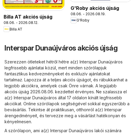
G'Roby akciós újság
08.06. - 2026.08.19.
Billa AT akciós újság
G'Roby
08.06. - 2026.08.12.
Billa AT
Interspar Dunaújváros akciós újság
Szerezzen ötleteket hétről hétre a(z) Interspar Dunaújváros
legfrissebb ajánlatai közül, mert minden szórólapjuk
fantasztikus kedvezményeket és exkluzív ajánlatokat
tartalmaz. Lapozza át a teljes akciós újságot, és rábukkanhat a
legjobb akciókra, amelyek csak Önre várnak. A legújabb
akciós újság 2026.08.06. kezdettel érvényes. Ne szalassza el
a(z) Interspar Dunaújváros által 17 oldalon kínált legfrissebb
akciókat. Online szórólapok segítségével sokkal egyszerűbb a
bevásárlás. Tekintse át praktikusan, otthonról a(z) Interspar
árengedményeit, és tervezze meg a vásárlást hatékonyan és
kényelmesen.
A szórólapon, ami a(z) Interspar Dunaújváros lakói számára