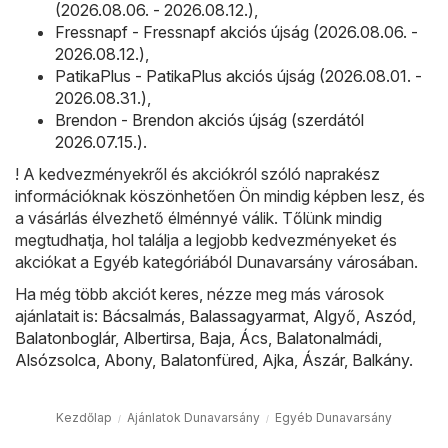
(2026.08.06. - 2026.08.12.)
,
Fressnapf - Fressnapf akciós újság (2026.08.06. -
2026.08.12.)
,
PatikaPlus - PatikaPlus akciós újság (2026.08.01. -
2026.08.31.)
,
Brendon - Brendon akciós újság (szerdától
2026.07.15.)
.
! A kedvezményekről és akciókról szóló naprakész
információknak köszönhetően Ön mindig képben lesz, és
a vásárlás élvezhető élménnyé válik. Tőlünk mindig
megtudhatja, hol találja a legjobb kedvezményeket és
akciókat a Egyéb kategóriából Dunavarsány városában.
Ha még több akciót keres, nézze meg más városok
ajánlatait is:
Bácsalmás
,
Balassagyarmat
,
Algyő
,
Aszód
,
Balatonboglár
,
Albertirsa
,
Baja
,
Ács
,
Balatonalmádi
,
Alsózsolca
,
Abony
,
Balatonfüred
,
Ajka
,
Ászár
,
Balkány
.
Kezdőlap
Ajánlatok Dunavarsány
Egyéb Dunavarsány