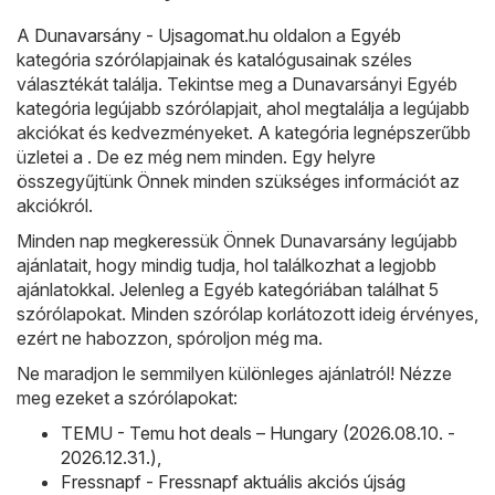
A
Dunavarsány - Ujsagomat.hu
oldalon a
Egyéb
kategória szórólapjainak és katalógusainak széles
választékát találja. Tekintse meg a Dunavarsányi Egyéb
kategória legújabb szórólapjait, ahol megtalálja a legújabb
akciókat és kedvezményeket. A kategória legnépszerűbb
üzletei a . De ez még nem minden. Egy helyre
összegyűjtünk Önnek minden szükséges információt az
akciókról.
Minden nap megkeressük Önnek Dunavarsány legújabb
ajánlatait, hogy mindig tudja, hol találkozhat a legjobb
ajánlatokkal. Jelenleg a Egyéb kategóriában találhat 5
szórólapokat. Minden szórólap korlátozott ideig érvényes,
ezért ne habozzon, spóroljon még ma.
Ne maradjon le semmilyen különleges ajánlatról! Nézze
meg ezeket a szórólapokat:
TEMU - Temu hot deals – Hungary (2026.08.10. -
2026.12.31.)
,
Fressnapf - Fressnapf aktuális akciós újság