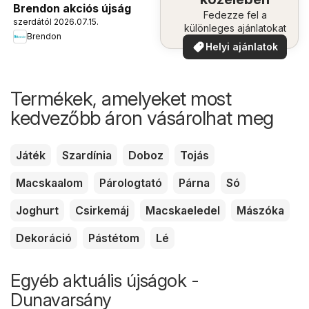
Brendon akciós újság
Fedezze fel a
szerdától 2026.07.15.
különleges ajánlatokat
Brendon
Helyi ajánlatok
Termékek, amelyeket most
kedvezőbb áron vásárolhat meg
Játék
Szardínia
Doboz
Tojás
Macskaalom
Párologtató
Párna
Só
Joghurt
Csirkemáj
Macskaeledel
Mászóka
Dekoráció
Pástétom
Lé
Egyéb aktuális újságok -
Dunavarsány