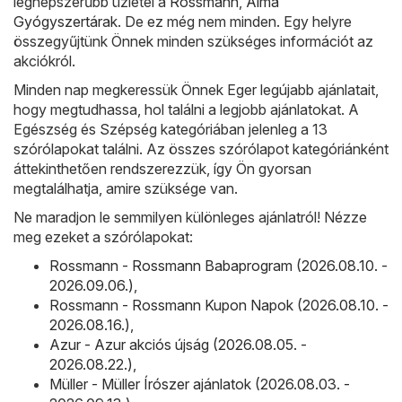
legnépszerűbb üzletei a
Rossmann
,
Alma
Gyógyszertárak
. De ez még nem minden. Egy helyre
összegyűjtünk Önnek minden szükséges információt az
akciókról.
Minden nap megkeressük Önnek Eger legújabb ajánlatait,
hogy megtudhassa, hol találni a legjobb ajánlatokat. A
Egészség és Szépség kategóriában jelenleg a 13
szórólapokat találni. Az összes szórólapot kategóriánként
áttekinthetően rendszerezzük, így Ön gyorsan
megtalálhatja, amire szüksége van.
Ne maradjon le semmilyen különleges ajánlatról! Nézze
meg ezeket a szórólapokat:
Rossmann - Rossmann Babaprogram (2026.08.10. -
2026.09.06.)
,
Rossmann - Rossmann Kupon Napok (2026.08.10. -
2026.08.16.)
,
Azur - Azur akciós újság (2026.08.05. -
2026.08.22.)
,
Müller - Müller Írószer ajánlatok (2026.08.03. -