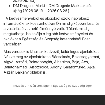
2026.09.13.)
,
DM Drogerie Markt - DM Drogerie Markt akciós
újság (2026.08.13. - 2026.08.26.)
.
! A kedvezményekről és akciókról szóló naprakész
információknak köszönhetően Ön mindig képben lesz, és
a vásárlás élvezhető élménnyé válik. Tőlünk mindig
megtudhatja, hol találja a legjobb kedvezményeket és
akciókat a Egészség és Szépség kategóriából Eger
városában.
Más városok is kínálnak kedvező, különleges ajánlatokat.
Nézze meg az ajánlatokat a
Bácsalmás
,
Balassagyarmat
,
Algyő
,
Aszód
,
Balatonboglár
,
Albertirsa
,
Baja
,
Ács
,
Balatonalmádi
,
Alsózsolca
,
Abony
,
Balatonfüred
,
Ajka
,
Ászár
,
Balkány
oldalon is.
Kezdőlap
Ajánlatok Eger
Egészség és Szépség Eger