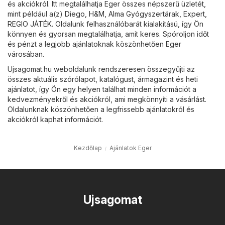
és akciókról. Itt megtalálhatja Eger összes népszerű üzletét,
mint például a(z)
Diego
,
H&M
,
Alma Gyógyszertárak
,
Expert
,
REGIO JÁTÉK
. Oldalunk felhasználóbarát kialakítású, így Ön
könnyen és gyorsan megtalálhatja, amit keres. Spóroljon időt
és pénzt a legjobb ajánlatoknak köszönhetően Eger
városában.
Ujsagomat.hu weboldalunk rendszeresen összegyűjti az
összes aktuális szórólapot, katalógust, ármagazint és heti
ajánlatot, így Ön egy helyen találhat minden információt a
kedvezményekről és akciókról, ami megkönnyíti a vásárlást.
Oldalunknak köszönhetően a legfrissebb ajánlatokról és
akciókról kaphat információt.
Kezdőlap
Ajánlatok Eger
Ujsagomat