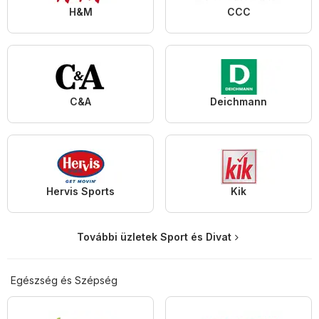
H&M
CCC
C&A
Deichmann
Hervis Sports
Kik
További üzletek Sport és Divat
Egészség és Szépség