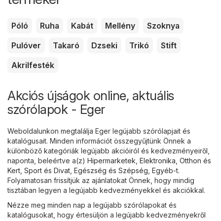
Póló
Ruha
Kabát
Mellény
Szoknya
Pulóver
Takaró
Dzseki
Trikó
Stift
Akrilfesték
Akciós újságok online, aktuális
szórólapok - Eger
Weboldalunkon megtalálja Eger legújabb szórólapjait és
katalógusait. Minden információt összegyűjtünk Önnek a
különböző kategóriák legújabb akcióiról és kedvezményeiről,
naponta, beleértve a(z)
Hipermarketek
,
Elektronika
,
Otthon és
Kert
,
Sport és Divat
,
Egészség és Szépség
,
Egyéb
-t.
Folyamatosan frissítjük az ajánlatokat Önnek, hogy mindig
tisztában legyen a legújabb kedvezményekkel és akciókkal.
Nézze meg minden nap a legújabb szórólapokat és
katalógusokat, hogy értesüljön a legújabb kedvezményekről