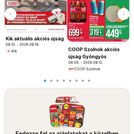
Kik aktuális akciós újság
08.10. - 2026.08.16.
COOP Szolnok akciós
C
Kik
újság Gyöngyös
ú
08.06. - 2026.08.12.
0
COOP Szolnok
Fedezze fel az ajánlatokat a közelben