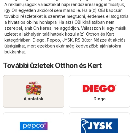
A reklámújságok választékát napi rendszerességgel frissítjük,
így Ön egyetlen akcióról sem marad le. Ha a(z) OBI kapcsán
további részleteket is szeretne megtudni, érdemes ellátogatnia
a hivatalos
obi.hu
honlapra. Ha a(z) OBI kínálatában nem
szerepel, amit Ön keres, ne aggódjon. Válasszon ki egy másik
üzletet a lakhelyén találhatóak közül a(z)
Otthon és Kert
kategóriában:
Diego
,
Pepco
,
JYSK
,
RS Bútor
. Nézze át akciós
újságjaikat, mert ezekben akár még kedvezőbb ajánlatokra
bukkanhat.
További üzletek Otthon és Kert
Ajánlatok
Diego