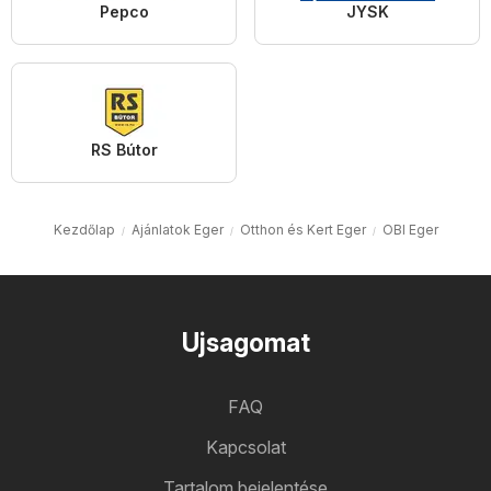
Pepco
JYSK
RS Bútor
Kezdőlap
Ajánlatok Eger
Otthon és Kert Eger
OBI Eger
Ujsagomat
FAQ
Kapcsolat
Tartalom bejelentése