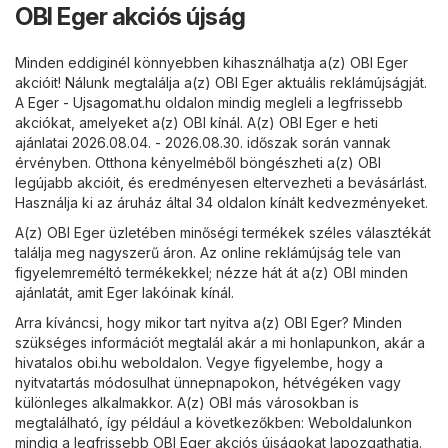
OBI Eger akciós újság
Minden eddiginél könnyebben kihasználhatja a(z) OBI Eger
akcióit! Nálunk megtalálja a(z) OBI Eger aktuális reklámújságját.
A
Eger - Ujsagomat.hu
oldalon mindig megleli a legfrissebb
akciókat, amelyeket a(z) OBI kínál. A(z) OBI Eger e heti
ajánlatai 2026.08.04. - 2026.08.30. időszak során vannak
érvényben. Otthona kényelméből böngészheti a(z) OBI
legújabb akcióit, és eredményesen eltervezheti a bevásárlást.
Használja ki az áruház által 34 oldalon kínált kedvezményeket.
A(z) OBI Eger üzletében minőségi termékek széles választékát
találja meg nagyszerű áron. Az online reklámújság tele van
figyelemreméltó termékekkel; nézze hát át a(z) OBI minden
ajánlatát, amit Eger lakóinak kínál.
Arra kíváncsi, hogy mikor tart nyitva a(z) OBI Eger? Minden
szükséges információt megtalál akár a mi honlapunkon, akár a
hivatalos
obi.hu
weboldalon. Vegye figyelembe, hogy a
nyitvatartás módosulhat ünnepnapokon, hétvégéken vagy
különleges alkalmakkor. A(z) OBI más városokban is
megtalálható, így például a következőkben: Weboldalunkon
mindig a legfrissebb OBI Eger akciós újságokat lapozgathatja.