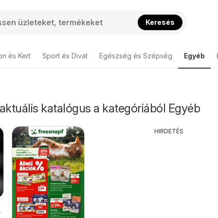
Keresés
on és Kert
Sport és Divat
Egészség és Szépség
Egyéb
aktuális katalógus a kategóriából Egyéb
HIRDETÉS