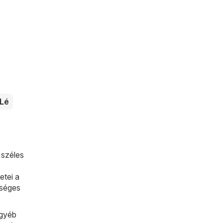
Lé
 széles
etei a
kséges
Egyéb