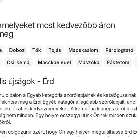
amelyeket most kedvezőbb áron
 meg
a
Doboz
Tök
Tojás
Macskaalom
Párologtató
Csirkemáj
Macskaeledel
Mászóka
Pástétom
is újságok - Érd
hu
oldalon a
Egyéb
kategória szórólapjainak és katalógusainak
 Tekintse meg a Érdi Egyéb kategória legújabb szórólapjait, ahol
bb akciókat és kedvezményeket. A kategória legnépszerűbb üzl
még nem minden. Egy helyre összegyűjtünk Önnek minden szü
ókról.
en dolgozunk azért, hogy Ön egy helyen megtalálhassa Érd 