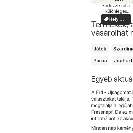
közelében
Fedezze fel a
különleges
ajánlatokat
Helyi
Termékek, 
ajánlatok
vásárolhat
Játék
Szardíni
Párna
Joghurt
Egyéb aktuál
A
Érd - Ujsagomat.
választékát találja.
megtalálja a legúja
Fressnapf
. De ez 
információt az akci
Minden nap kemény