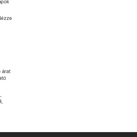
lapok
 Nézze
 árat
ató
s
,
i
,