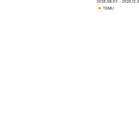
2026.08.07. - 2026.12.3
Hungary
TEMU