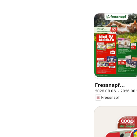
Fressnapf
2026.08.06. - 2026.08.
aktuális akciós
Fressnapf
újság