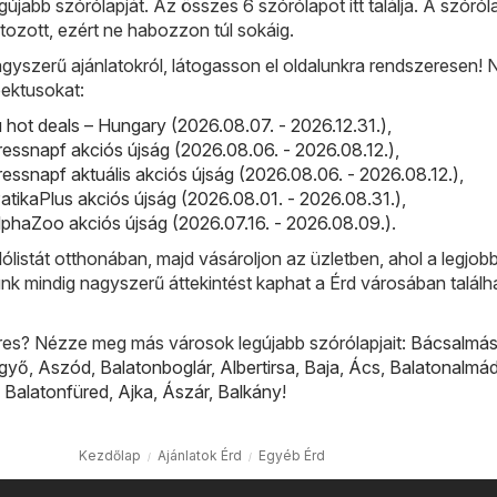
gújabb szórólapját. Az összes 6 szórólapot itt találja. A szóró
ozott, ezért ne habozzon túl sokáig.
gyszerű ajánlatokról, látogasson el oldalunkra rendszeresen!
ektusokat:
ot deals – Hungary (2026.08.07. - 2026.12.31.)
,
ressnapf akciós újság (2026.08.06. - 2026.08.12.)
,
ressnapf aktuális akciós újság (2026.08.06. - 2026.08.12.)
,
PatikaPlus akciós újság (2026.08.01. - 2026.08.31.)
,
phaZoo akciós újság (2026.07.16. - 2026.08.09.)
.
lólistát otthonában, majd vásároljon az üzletben, ahol a legjobb
ünk mindig nagyszerű áttekintést kaphat a Érd városában találh
res? Nézze meg más városok legújabb szórólapjait:
Bácsalmá
lgyő
,
Aszód
,
Balatonboglár
,
Albertirsa
,
Baja
,
Ács
,
Balatonalmád
,
Balatonfüred
,
Ajka
,
Ászár
,
Balkány
!
Kezdőlap
Ajánlatok Érd
Egyéb Érd