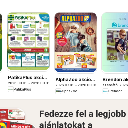
PatikaPlus akciós
AlphaZoo akciós
Brendon ak
2026.08.01. - 2026.08.31.
újság
12.
2026.07.16. - 2026.08.09.
szerdától 2026.
újság
újság
PatikaPlus
AlphaZoo
Brendon
Fedezze fel a legjobb
ajánlatokat a