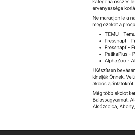
kategória összes le
érvényessége korlát
Ne maradjon le a na
meg ezeket a prosp
TEMU - Temu h
Fressnapf - F
Fressnapf - F
PatikaPlus - 
AlphaZoo - Al
! Készítsen bevásár
kínálják Önnek. Vel
akciós ajánlatokról.
Még több akciót ke
Balassagyarmat
,
A
Alsózsolca
,
Abony