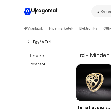
Ujsagomat
Ajánlatok
Hipermarketek
Elektronika
Otth
Egyéb Érd
Érd - Minden 
Egyéb
Fressnapf
Temu hot deals –