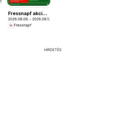
1.
Fressnapf akciós
2026.08.06. - 2026.08.12.
újság
Fressnapf
HIRDETÉS