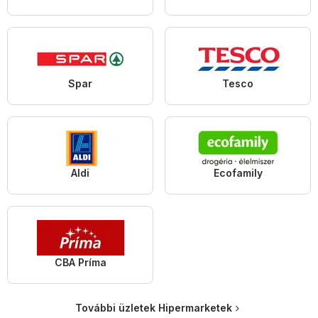
Spar
Tesco
Aldi
Ecofamily
CBA Príma
További üzletek Hipermarketek