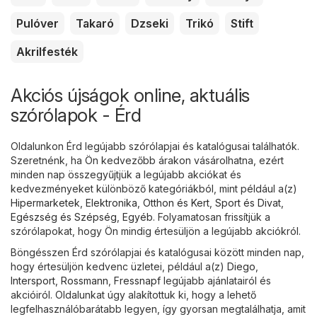
Pulóver
Takaró
Dzseki
Trikó
Stift
Akrilfesték
Akciós újságok online, aktuális
szórólapok - Érd
Oldalunkon Érd legújabb szórólapjai és katalógusai találhatók.
Szeretnénk, ha Ön kedvezőbb árakon vásárolhatna, ezért
minden nap összegyűjtjük a legújabb akciókat és
kedvezményeket különböző kategóriákból, mint például a(z)
Hipermarketek
,
Elektronika
,
Otthon és Kert
,
Sport és Divat
,
Egészség és Szépség
,
Egyéb
. Folyamatosan frissítjük a
szórólapokat, hogy Ön mindig értesüljön a legújabb akciókról.
Böngésszen Érd szórólapjai és katalógusai között minden nap,
hogy értesüljön kedvenc üzletei, például a(z)
Diego
,
Intersport
,
Rossmann
,
Fressnapf
legújabb ajánlatairól és
akcióiról. Oldalunkat úgy alakítottuk ki, hogy a lehető
legfelhasználóbarátabb legyen, így gyorsan megtalálhatja, amit