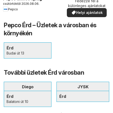
Fedezze fel a
csütörtöktől 2026.08.06.
különleges ajánlatokat
Pepco
Helyi ajánlatok
Pepco Érd – Üzletek a városban és
környékén
Érd
Budai út 13
További üzletek Érd városban
Diego
JYSK
Érd
Érd
Balatoni út 10