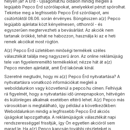
helyen jár! A
Érd - Ujsagomat.hu
oldalon mindig megleli a
legújabb Pepco Érd szórólapokat, amelyekkel pénzt spórolhat.
Tekintse meg a legfrissebb Pepco Érd szórólapot, ami
csütörtöktől 08.06. során érvényes. Böngésszen a(z) Pepco
legújabb ajánlatai közt kényelmesen, otthonról - és
egyszerűen megtervezheti a bevásárlást. Az akciók nem
tartanak örökké, tehát ne habozzon, használja ki az e heti
remek akciókat most rögtön.
A(z) Pepco Érd üzletében minőségi termékek széles
választékát találja meg nagyszerű áron. Az online reklámújság
tele van figyelemreméltó termékekkel; nézze hát át a(z)
Pepco minden ajánlatát, amit Érd lakóinak kínál.
Szeretné megtudni, hogy mi a(z) Pepco Érd nyitvatartása? A
nyitvatartásra vonatkozó információkat megleli a
weboldalunkon vagy közvetlenül a
pepco.hu
címen. Felhívjuk
rá figyelmét, hogy a nyitvatartási idő ünnepnapokon, hétvégén
és különleges alkalmak esetében eltérő lehet. A(z) Pepco más
városokban is megtalálható, így például a következőkben:
Weboldalunkon mindig a legfrissebb Pepco Érd akciós
újságokat lapozgathatja. A reklámújságok választékát napi
rendszerességgel frissítjük, így Ön egyetlen akcióról sem
marad le. Ha a(z) Pepco kapcsán további részleteket is