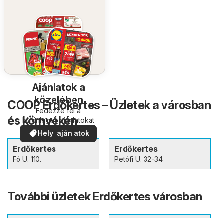
Ajánlatok a
közelében
COOP Erdőkertes – Üzletek a városban
Fedezze fel a
és környékén
különleges ajánlatokat
Helyi ajánlatok
Erdőkertes
Erdőkertes
Fô U. 110.
Petôfi U. 32-34.
További üzletek Erdőkertes városban