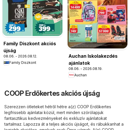
Family Diszkont akciós
újság
Auchan Iskolakezdés
08.06. - 2026.08.12.
ajánlatok
Family Diszkont
08.06. - 2026.08.19.
Auchan
COOP Erdőkertes akciós újság
Szerezzen ötleteket hétről hétre a(z) COOP Erdőkertes
legfrissebb ajánlatai közül, mert minden szórólapjuk
fantasztikus kedvezményeket és exkluzív ajánlatokat
tartalmaz. Lapozza át a teljes akciós újságot, és rábukkanhat a
legjobb akciókra, amelyek csak Önre várnak. A(z) COOP