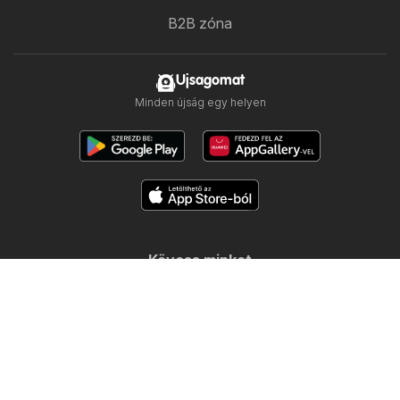
B2B zóna
Ujsagomat
Minden újság egy helyen
Kövess minket
Többi ország:
Česko
Polska
Slovensko
Copyright © 2026
Ujsogomat.hu
.