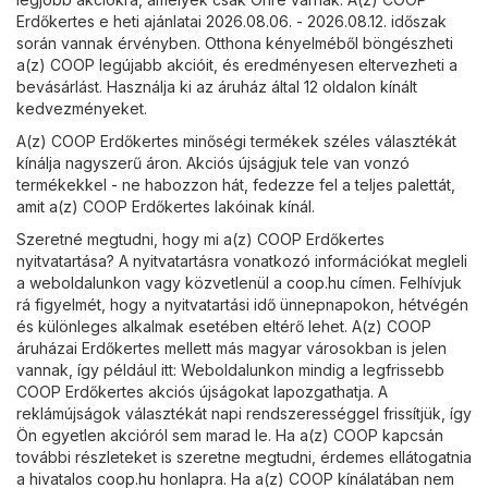
Erdőkertes e heti ajánlatai 2026.08.06. - 2026.08.12. időszak
során vannak érvényben. Otthona kényelméből böngészheti
a(z) COOP legújabb akcióit, és eredményesen eltervezheti a
bevásárlást. Használja ki az áruház által 12 oldalon kínált
kedvezményeket.
A(z) COOP Erdőkertes minőségi termékek széles választékát
kínálja nagyszerű áron. Akciós újságjuk tele van vonzó
termékekkel - ne habozzon hát, fedezze fel a teljes palettát,
amit a(z) COOP Erdőkertes lakóinak kínál.
Szeretné megtudni, hogy mi a(z) COOP Erdőkertes
nyitvatartása? A nyitvatartásra vonatkozó információkat megleli
a weboldalunkon vagy közvetlenül a
coop.hu
címen. Felhívjuk
rá figyelmét, hogy a nyitvatartási idő ünnepnapokon, hétvégén
és különleges alkalmak esetében eltérő lehet. A(z) COOP
áruházai Erdőkertes mellett más magyar városokban is jelen
vannak, így például itt: Weboldalunkon mindig a legfrissebb
COOP Erdőkertes akciós újságokat lapozgathatja. A
reklámújságok választékát napi rendszerességgel frissítjük, így
Ön egyetlen akcióról sem marad le. Ha a(z) COOP kapcsán
további részleteket is szeretne megtudni, érdemes ellátogatnia
a hivatalos
coop.hu
honlapra. Ha a(z) COOP kínálatában nem