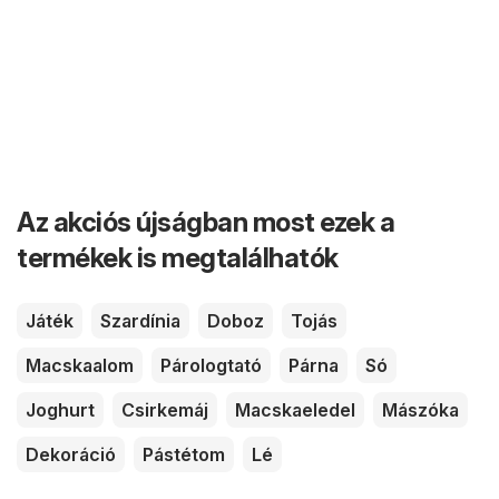
Az akciós újságban most ezek a
termékek is megtalálhatók
Játék
Szardínia
Doboz
Tojás
Macskaalom
Párologtató
Párna
Só
Joghurt
Csirkemáj
Macskaeledel
Mászóka
Dekoráció
Pástétom
Lé