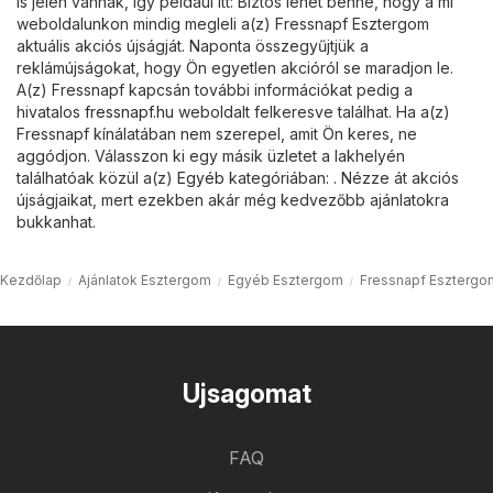
is jelen vannak, így például itt: Biztos lehet benne, hogy a mi
weboldalunkon mindig megleli a(z) Fressnapf Esztergom
aktuális akciós újságját. Naponta összegyűjtjük a
reklámújságokat, hogy Ön egyetlen akcióról se maradjon le.
A(z) Fressnapf kapcsán további információkat pedig a
hivatalos
fressnapf.hu
weboldalt felkeresve találhat. Ha a(z)
Fressnapf kínálatában nem szerepel, amit Ön keres, ne
aggódjon. Válasszon ki egy másik üzletet a lakhelyén
találhatóak közül a(z)
Egyéb
kategóriában: . Nézze át akciós
újságjaikat, mert ezekben akár még kedvezőbb ajánlatokra
bukkanhat.
Kezdőlap
Ajánlatok Esztergom
Egyéb Esztergom
Fressnapf Esztergo
Ujsagomat
FAQ