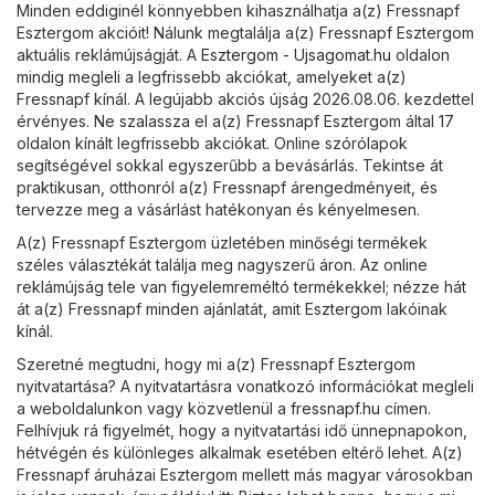
Minden eddiginél könnyebben kihasználhatja a(z) Fressnapf
Esztergom akcióit! Nálunk megtalálja a(z) Fressnapf Esztergom
aktuális reklámújságját. A
Esztergom - Ujsagomat.hu
oldalon
mindig megleli a legfrissebb akciókat, amelyeket a(z)
Fressnapf kínál. A legújabb akciós újság 2026.08.06. kezdettel
érvényes. Ne szalassza el a(z) Fressnapf Esztergom által 17
oldalon kínált legfrissebb akciókat. Online szórólapok
segítségével sokkal egyszerűbb a bevásárlás. Tekintse át
praktikusan, otthonról a(z) Fressnapf árengedményeit, és
tervezze meg a vásárlást hatékonyan és kényelmesen.
A(z) Fressnapf Esztergom üzletében minőségi termékek
széles választékát találja meg nagyszerű áron. Az online
reklámújság tele van figyelemreméltó termékekkel; nézze hát
át a(z) Fressnapf minden ajánlatát, amit Esztergom lakóinak
kínál.
Szeretné megtudni, hogy mi a(z) Fressnapf Esztergom
nyitvatartása? A nyitvatartásra vonatkozó információkat megleli
a weboldalunkon vagy közvetlenül a
fressnapf.hu
címen.
Felhívjuk rá figyelmét, hogy a nyitvatartási idő ünnepnapokon,
hétvégén és különleges alkalmak esetében eltérő lehet. A(z)
Fressnapf áruházai Esztergom mellett más magyar városokban