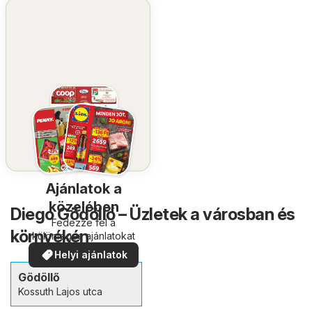
Ajánlatok a
közelében
Diego Gödöllő – Üzletek a városban és
Fedezze fel a
környékén
különleges ajánlatokat
Helyi ajánlatok
Gödöllő
Kossuth Lajos utca