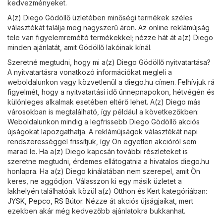
kedvezményeket.
A(z) Diego Gödöllő üzletében minőségi termékek széles
választékát találja meg nagyszerű áron. Az online reklámújság
tele van figyelemreméltó termékekkel; nézze hát át a(z) Diego
minden ajánlatát, amit Gödöllő lakóinak kínál.
Szeretné megtudni, hogy mi a(z) Diego Gödöllő nyitvatartása?
A nyitvatartásra vonatkozó információkat megleli a
weboldalunkon vagy közvetlenül a
diego.hu
címen. Felhívjuk rá
figyelmét, hogy a nyitvatartási idő ünnepnapokon, hétvégén és
különleges alkalmak esetében eltérő lehet. A(z) Diego más
városokban is megtalálható, így például a következőkben:
Weboldalunkon mindig a legfrissebb Diego Gödöllő akciós
újságokat lapozgathatja. A reklámújságok választékát napi
rendszerességgel frissítjük, így Ön egyetlen akcióról sem
marad le. Ha a(z) Diego kapcsán további részleteket is
szeretne megtudni, érdemes ellátogatnia a hivatalos
diego.hu
honlapra. Ha a(z) Diego kínálatában nem szerepel, amit Ön
keres, ne aggódjon. Válasszon ki egy másik üzletet a
lakhelyén találhatóak közül a(z)
Otthon és Kert
kategóriában:
JYSK
,
Pepco
,
RS Bútor
. Nézze át akciós újságjaikat, mert
ezekben akár még kedvezőbb ajánlatokra bukkanhat.