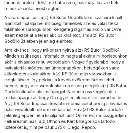
tartanak örökké, tehát ne habozzon, használja ki az e heti
remek akciókat most rögtön.
A szórólapon, ami a(z) RS Bútor Gödöllő lakói számára kínált
ajánlatait mutatja be, minőségi termékek széles választéka
található elsőrangú áron. Rengeteg izgalmas akció vár Önre,
ezért nézze át a teljes akciós kínálatot, ami a(z) RS Bútor
Gödöllő üzletben jelenleg elérhető.
Arra kíváncsi, hogy mikor tart nyitva a(z) RS Bútor Gödöllő?
Minden szükséges információt megtalál akár a mi honlapunkon,
akár a hivatalos
rs.hu
weboldalon. Vegye figyelembe, hogy a
nyitvatartás módosulhat ünnepnapokon, hétvégéken vagy
különleges alkalmakkor. A(z) RS Bútor más városokban is
megtalálható, így például a következőkben: Biztos lehet
benne, hogy a mi weboldalunkon mindig megleli a(z) RS Bútor
Gödöllő aktuális akciós újságját. Naponta összegyűjtjük a
reklámújságokat, hogy Ön egyetlen akcióról se maradjon le.
A(z) RS Bútor kapcsán további információkat pedig a hivatalos
rs.hu
weboldalt felkeresve találhat. Ha a(z) RS Bútor Gödöllő
jelenleg éppen nem kínálja azt, amit Ön keres, ne csüggedjen.
Felkereshet más, a(z)
Otthon és Kert
kategóriába tartozó
üzleteket is, mint például:
JYSK
,
Diego
,
Pepco
.