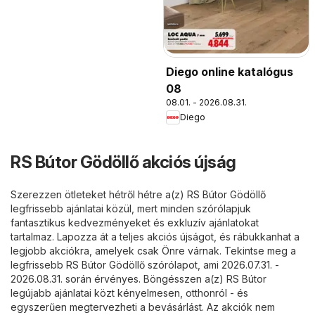
Diego online katalógus
08
08.01. - 2026.08.31.
Diego
RS Bútor Gödöllő akciós újság
Szerezzen ötleteket hétről hétre a(z) RS Bútor Gödöllő
legfrissebb ajánlatai közül, mert minden szórólapjuk
fantasztikus kedvezményeket és exkluzív ajánlatokat
tartalmaz. Lapozza át a teljes akciós újságot, és rábukkanhat a
legjobb akciókra, amelyek csak Önre várnak. Tekintse meg a
legfrissebb RS Bútor Gödöllő szórólapot, ami 2026.07.31. -
2026.08.31. során érvényes. Böngésszen a(z) RS Bútor
legújabb ajánlatai közt kényelmesen, otthonról - és
egyszerűen megtervezheti a bevásárlást. Az akciók nem