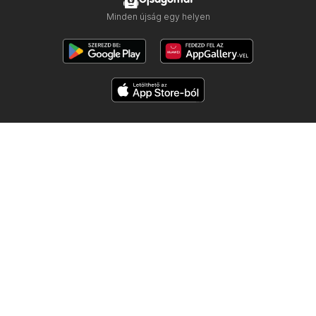
Minden újság egy helyen
Kövess minket
Többi ország:
Česko
Polska
Slovensko
Copyright © 2026
Ujsogomat.hu
.
Személyes adatkezelési beállítások
A weboldal használati feltételei