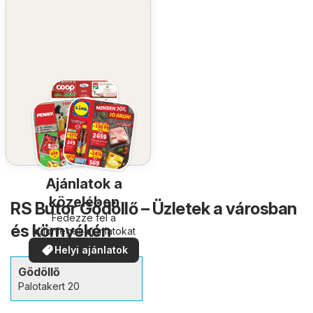
Ajánlatok a
közelében
RS Bútor Gödöllő – Üzletek a városban
Fedezze fel a
és környékén
különleges ajánlatokat
Helyi ajánlatok
Gödöllő
Palotakert 20