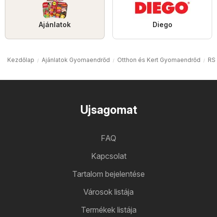
Ajánlatok
Diego
Kezdőlap
Ajánlatok Gyomaendrőd
Otthon és Kert Gyomaendrőd
RS
Ujsagomat
FAQ
Kapcsolat
Tartalom bejelentése
Városok listája
Termékek listája