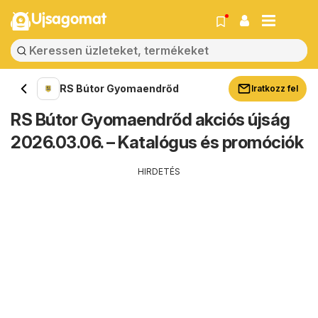
Ujsagomat
RS Bútor Gyomaendrőd
Iratkozz fel
RS Bútor Gyomaendrőd akciós újság
2026.03.06. – Katalógus és promóciók
HIRDETÉS