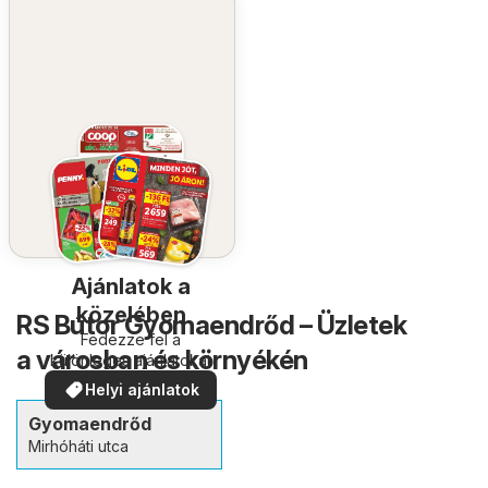
Ajánlatok a
közelében
RS Bútor Gyomaendrőd – Üzletek
Fedezze fel a
a városban és környékén
különleges ajánlatokat
Helyi ajánlatok
Gyomaendrőd
Mirhóháti utca