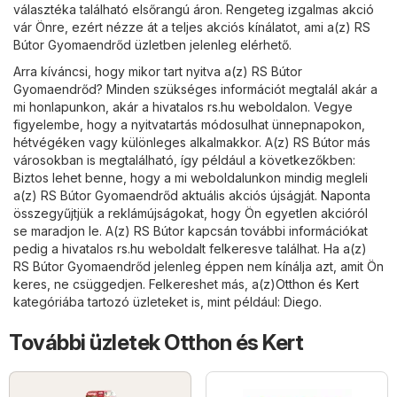
választéka található elsőrangú áron. Rengeteg izgalmas akció
vár Önre, ezért nézze át a teljes akciós kínálatot, ami a(z) RS
Bútor Gyomaendrőd üzletben jelenleg elérhető.
Arra kíváncsi, hogy mikor tart nyitva a(z) RS Bútor
Gyomaendrőd? Minden szükséges információt megtalál akár a
mi honlapunkon, akár a hivatalos
rs.hu
weboldalon. Vegye
figyelembe, hogy a nyitvatartás módosulhat ünnepnapokon,
hétvégéken vagy különleges alkalmakkor. A(z) RS Bútor más
városokban is megtalálható, így például a következőkben:
Biztos lehet benne, hogy a mi weboldalunkon mindig megleli
a(z) RS Bútor Gyomaendrőd aktuális akciós újságját. Naponta
összegyűjtjük a reklámújságokat, hogy Ön egyetlen akcióról
se maradjon le. A(z) RS Bútor kapcsán további információkat
pedig a hivatalos
rs.hu
weboldalt felkeresve találhat. Ha a(z)
RS Bútor Gyomaendrőd jelenleg éppen nem kínálja azt, amit Ön
keres, ne csüggedjen. Felkereshet más, a(z)
Otthon és Kert
kategóriába tartozó üzleteket is, mint például:
Diego
.
További üzletek Otthon és Kert