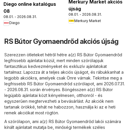
Merkury Market akciós
Diego online katalógus
újság
08
08.01. - 2026.08.31.
08.01. - 2026.08.31.
Merkury Market
Diego
RS Bútor Gyomaendrőd akciós újság
Szerezzen ötleteket hétről hétre a(z) RS Bútor Gyomaendrőd
legfrissebb ajánlatai közül, mert minden szórólapjuk
fantasztikus kedvezményeket és exkluzív ajánlatokat
tartalmaz. Lapozza át a teljes akciós újságot, és rábukkanhat a
legjobb akciókra, amelyek csak Önre várnak. Tekintse meg a
legfrissebb RS Bútor Gyomaendrőd szórólapot, ami 2026.07.31.
- 2026.08.31. során érvényes. Böngésszen a(z) RS Bútor
legújabb ajánlatai közt kényelmesen, otthonról - és
egyszerűen megtervezheti a bevásárlást. Az akciók nem
tartanak örökké, tehát ne habozzon, használja ki az e heti
remek akciókat most rögtön.
A szórólapon, ami a(z) RS Bútor Gyomaendrőd lakói számára
kínált ajánlatait mutatja be, minőségi termékek széles