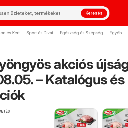
Keresés
hon és Kert
Sport és Divat
Egészség és Szépség
Egyéb
yöngyös akciós újsá
8.05. – Katalógus és
ciók
DETÉS