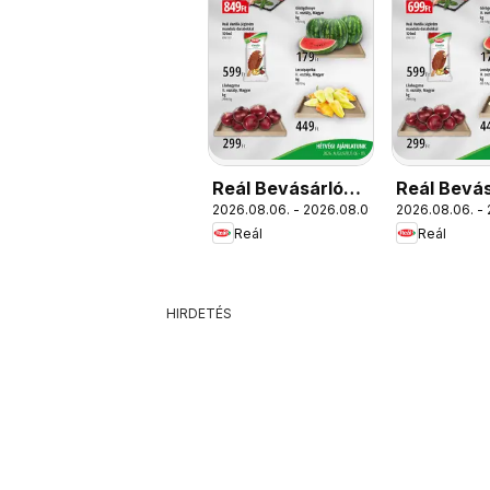
Reál Bevásárló
Reál Bevás
2026.08.06. - 2026.08.09.
2026.08.06. -
hétvége -
hétvége - 
Reál
Reál
Kisalföld
Magyaror
HIRDETÉS