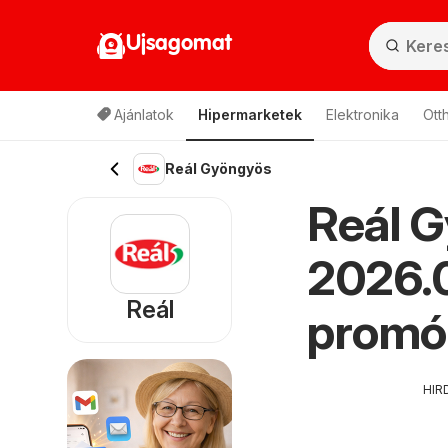
Ujsagomat
Ajánlatok
Hipermarketek
Elektronika
Ott
Reál Gyöngyös
Reál G
2026.0
Reál
promó
HIR