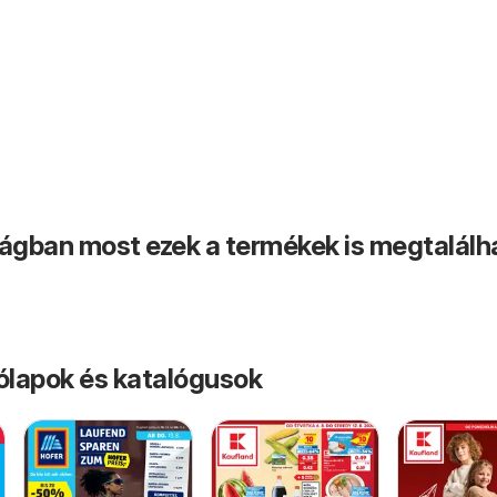
ságban most ezek a termékek is megtalálh
rólapok és katalógusok