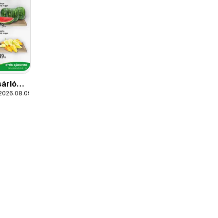
árló
 2026.08.09.
Kelet
szág