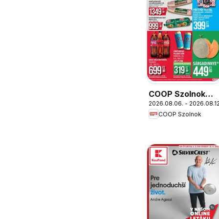
COOP Szolnok
2026.08.06. - 2026.08.12
akciós újság
COOP Szolnok
Gyöngyös