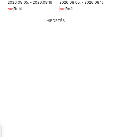
2026.08.05. - 2026.08.16.
2026.08.05. - 2026.08.16.
újság
Reál
Reál
HIRDETÉS