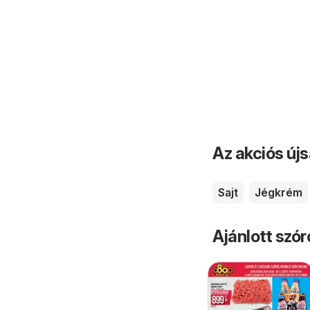
Az akciós új
Sajt
Jégkrém
Ajánlott szó