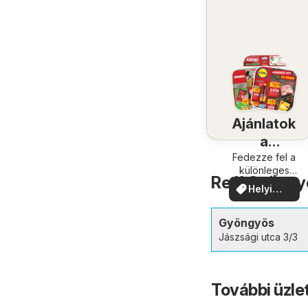
Ajánlatok
a
közelében
Fedezze fel a
különleges
Reál Gyöngyö
ajánlatokat
Helyi
ajánlatok
Gyöngyös
Jászsági utca 3/3
További üzl