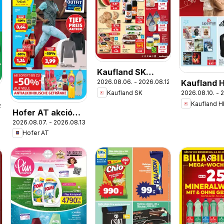
Kaufland SK
Kaufland 
2026.08.06. - 2026.08.12.
akciós újság
Kaufland SK
2026.08.10. - 
akciós újs
Kaufland H
.
Hofer AT akciós
2026.08.07. - 2026.08.13.
újság
Hofer AT