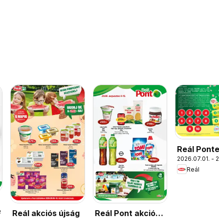
Reál Pont
2026.07.01. - 
Reál
Reál akciós újság
Reál Pont akciós
9.