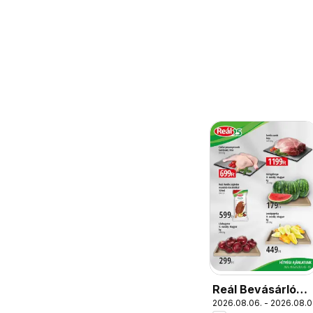
Reál Bevásárló
2026.08.06. - 2026.08.0
hétvége - Pest