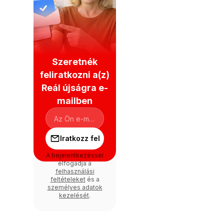
Szeretnék
feliratkozni a(z)
Reál újságra e-
mailben
Iratkozz fel
A bejelentkezéssel
elfogadja a
felhasználási
feltételeket
és a
személyes adatok
kezelését
.