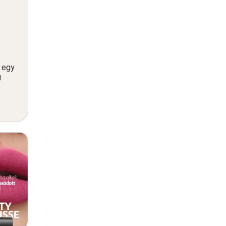
n egy
!