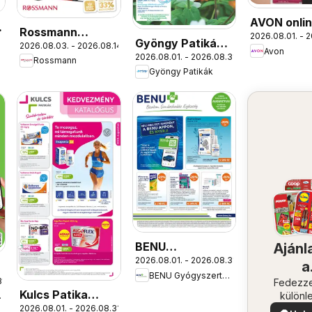
AVON onli
Rossmann
2026.08.01. - 2
katalógus
Gyöngy Patikák
2026.08.03. - 2026.08.14.
Szórólap
Avon
augusztusi
2026.08.01. - 2026.08.31.
akciós újság
Rossmann
Gyöngy Patikák
BENU
Ajánl
2026.08.01. - 2026.08.31.
Gyógyszertárak
a
BENU Gyógyszertárak
akciós újság
1.
közel
Fedezze
Kulcs Patika
különl
árak
ajánla
2026.08.01. - 2026.08.31.
akciós újság