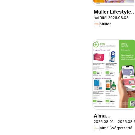
Müller Lifestyle
hétfőtől 2026.08.03.
magazin
Müller
Alma
2026.08.01. - 2026.08.3
Gyógyszertárak
Alma Gyógyszert
akciós újság