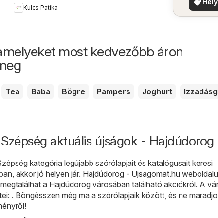
Hely
Kulcs Patika
aján
amelyeket most kedvezőbb áron
 meg
Tea
Baba
Bögre
Pampers
Joghurt
Izzadásg
 Szépség aktuális újságok - Hajdúdorog
épség kategória legújabb szórólapjait és katalógusait keresi
n, akkor jó helyen jár.
Hajdúdorog - Ujsagomat.hu
weboldal
megtalálhat a Hajdúdorog városában található akciókról. A vá
ei: . Böngésszen még ma a szórólapjaik között, és ne maradjo
ényről!