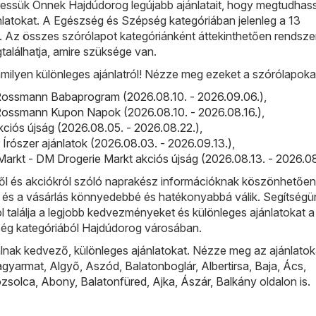
ssük Önnek Hajdúdorog legújabb ajánlatait, hogy megtudhass
jánlatokat. A Egészség és Szépség kategóriában jelenleg a 13
i. Az összes szórólapot kategóriánként áttekinthetően rendsz
alálhatja, amire szüksége van.
milyen különleges ajánlatról! Nézze meg ezeket a szórólapoka
ossmann Babaprogram (2026.08.10. - 2026.09.06.)
,
ossmann Kupon Napok (2026.08.10. - 2026.08.16.)
,
kciós újság (2026.08.05. - 2026.08.22.)
,
r Írószer ajánlatok (2026.08.03. - 2026.09.13.)
,
arkt - DM Drogerie Markt akciós újság (2026.08.13. - 2026.08
l és akciókról szóló naprakész információknak köszönhetőe
, és a vásárlás könnyedebbé és hatékonyabbá válik. Segítségü
ol találja a legjobb kedvezményeket és különleges ajánlatokat a
ég kategóriából Hajdúdorog városában.
lnak kedvező, különleges ajánlatokat. Nézze meg az ajánlatok
agyarmat
,
Algyő
,
Aszód
,
Balatonboglár
,
Albertirsa
,
Baja
,
Ács
,
ózsolca
,
Abony
,
Balatonfüred
,
Ajka
,
Ászár
,
Balkány
oldalon is.