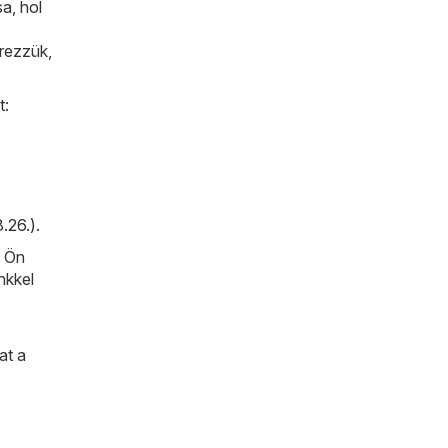
a, hol
erezzük,
t:
.26.)
.
n Ön
nkkel
at a