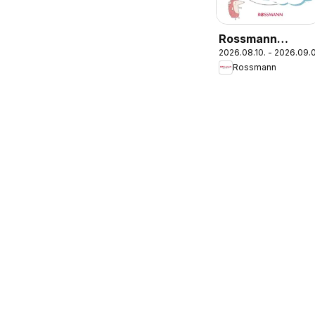
Rossmann
2026.08.10. - 2026.09.
Babaprogram
Rossmann