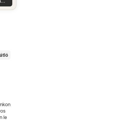
i
latok
átló
unkon
ros
n le