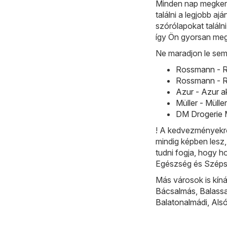
Minden nap megkere
találni a legjobb a
szórólapokat találn
így Ön gyorsan megt
Ne maradjon le sem
Rossmann - R
Rossmann - R
Azur - Azur a
Müller - Mülle
DM Drogerie M
! A kedvezményekrő
mindig képben lesz
tudni fogja, hogy h
Egészség és Széps
Más városok is kíná
Bácsalmás
,
Balass
Balatonalmádi
,
Als