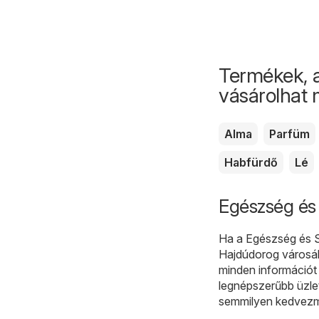
Termékek, 
vásárolhat
Alma
Parfüm
Habfürdő
Lé
Egészség és
Ha a Egészség és Sz
Hajdúdorog városába
minden információt 
legnépszerűbb üzlet
semmilyen kedvezm