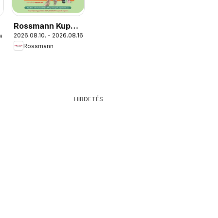
Rossmann Kupon
2026.08.10. - 2026.08.16.
06.
Napok
Rossmann
HIRDETÉS