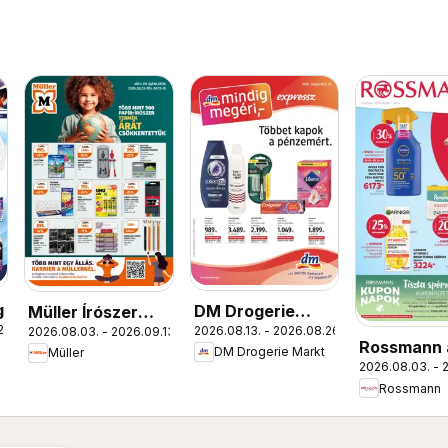
g
DM Drogerie
Müller Írószer
22.
2026.08.13. - 2026.08.26.
2026.08.03. - 2026.09.13.
Markt akciós
ajánlatok
Rossmann 
DM Drogerie Markt
Müller
újság
2026.08.03. - 
újság
Rossmann