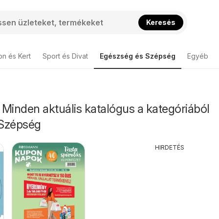
Keresés
on és Kert
Sport és Divat
Egészség és Szépség
Egyéb
Minden aktuális katalógus a kategóriából
 Szépség
HIRDETÉS