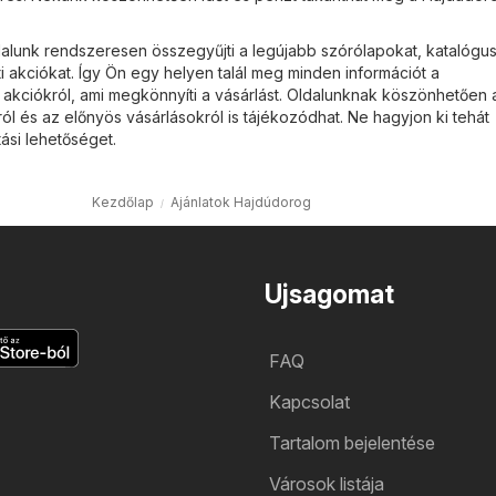
lunk rendszeresen összegyűjti a legújabb szórólapokat, katalógus
i akciókat. Így Ön egy helyen talál meg minden információt a
kciókról, ami megkönnyíti a vásárlást. Oldalunknak köszönhetően 
ról és az előnyös vásárlásokról is tájékozódhat. Ne hagyjon ki tehát
ási lehetőséget.
Kezdőlap
Ajánlatok Hajdúdorog
Ujsagomat
FAQ
Kapcsolat
Tartalom bejelentése
Városok listája