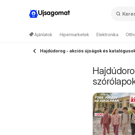
Ujsagomat
Ajánlatok
Hipermarketek
Elektronika
Otth
Hajdúdorog - akciós újságok és katalógusok
Hajdúdorog
szórólapok