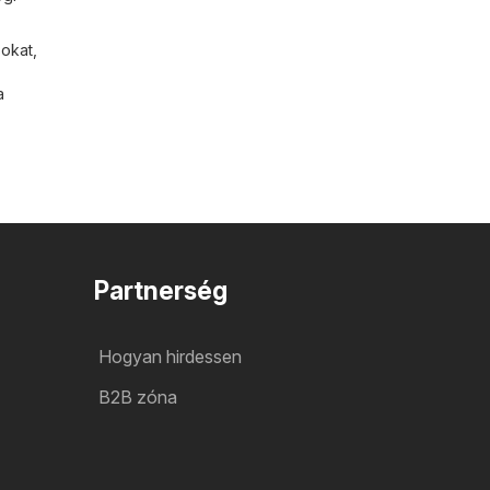
okat,
a
Partnerség
Hogyan hirdessen
B2B zóna