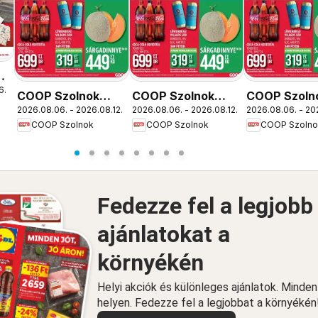
ós
6.
COOP Szolnok
COOP Szolnok
COOP Szoln
2026.08.06. - 2026.08.12.
2026.08.06. - 2026.08.12.
2026.08.06. - 20
akciós újság
akciós újság
akciós újság
COOP Szolnok
COOP Szolnok
COOP Szolno
Debrecen
Szolnok
Békésszent
Fedezze fel a legjobb
ajánlatokat a
környékén
Helyi akciók és különleges ajánlatok. Minde
helyen. Fedezze fel a legjobbat a környékén