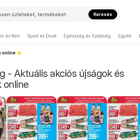
Keresés
on és Kert
Sport és Divat
Egészség és Szépség
Egyéb
 online ⭐️
 - Aktuális akciós újságok és
 online