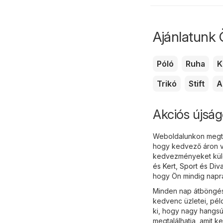
Ajánlatunk 
Póló
Ruha
K
Trikó
Stift
A
Akciós újság
Weboldalunkon megtal
hogy kedvező áron vá
kedvezményeket külö
és Kert
,
Sport és Diva
hogy Ön mindig naprak
Minden nap átböngész
kedvenc üzletei, péld
ki, hogy nagy hangsú
megtalálhatja, amit 