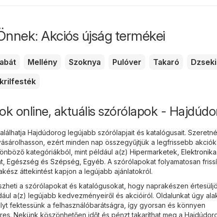
Önnek: Akciós újság termékei
abát
Mellény
Szoknya
Pulóver
Takaró
Dzseki
krilfesték
ok online, aktuális szórólapok - Hajdúd
álhatja Hajdúdorog legújabb szórólapjait és katalógusait. Szeretn
sárolhasson, ezért minden nap összegyűjtjük a legfrissebb akciók
nböző kategóriákból, mint például a(z)
Hipermarketek
,
Elektronika
t
,
Egészség és Szépség
,
Egyéb
. A szórólapokat folyamatosan frissí
ész áttekintést kapjon a legújabb ajánlatokról.
heti a szórólapokat és katalógusokat, hogy naprakészen értesülj
ául a(z) legújabb kedvezményeiről és akcióiról. Oldalunkat úgy alak
lyt fektessünk a felhasználóbarátságra, így gyorsan és könnyen
keres. Nekünk köszönhetően időt és pénzt takaríthat meg a Hajdúdor