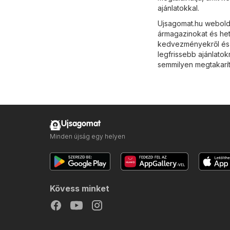
ajánlatokkal.
Ujsagomat.hu webolda
ármagazinokat és het
kedvezményekről és a
legfrissebb ajánlatok
semmilyen megtakarít
Ujsagomat
Minden újság egy helyen
Kövess minket