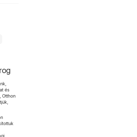
orog
énk,
at és
,
Otthon
tjük,
ön
ítottuk
ogi