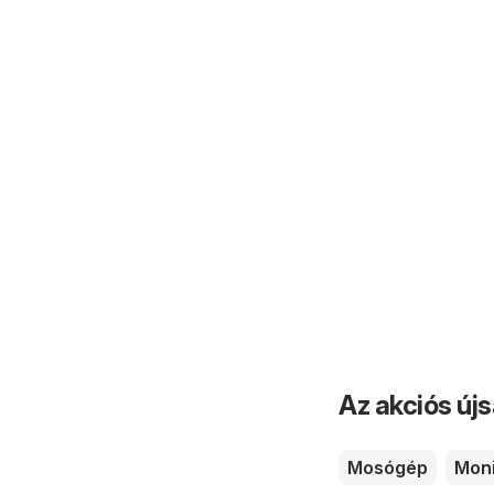
Az akciós új
Mosógép
Moni