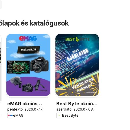
rólapok és katalógusok
eMAG akciós
Best Byte akciós
péntektől 2026.07.17.
szerdától 2026.07.08.
újság
újság
eMAG
Best Byte
.