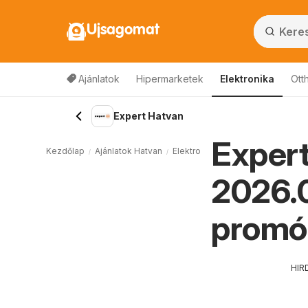
Ujsagomat
Ajánlatok
Hipermarketek
Elektronika
Ott
Expert Hatvan
Expert
Kezdőlap
Ajánlatok Hatvan
Elektronika Hatvan
Expert Hatv
2026.0
promó
HIR