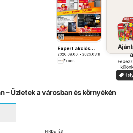
Ajánl
Expert akciós
2026.08.06. - 2026.08.19.
újság
Expert
köze
Fedezze
külön
ajánla
Hely
ajá
n – Üzletek a városban és környékén
HIRDETÉS