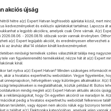
n akciós újság
étről hétre a(z) Expert Hatvan legfrissebb ajánlatai közül, mert mi
kus kedvezményeket és exkluzív ajánlatokat tartalmaz. Lapozza át a 
ábukkanhat a legjobb akciókra, amelyek csak Önre várnak. A(z) Expe
tai 2026.08.06. - 2026.08.19. időszak során vannak érvényben. Ottho
eti a(z) Expert legújabb akcióit, és eredményesen eltervezheti a
a ki az áruház által 14 oldalon kínált kedvezményeket.
zletében minőségi termékek széles választékát találja meg nagyszer
g tele van figyelemreméltó termékekkel; nézze hát át a(z) Expert m
 lakóinak kínál.
ikor tart nyitva a(z) Expert Hatvan? Minden szükséges információt m
n, akár a hivatalos
expertnet.hu
weboldalon. Vegye figyelembe, ho
hat ünnepnapokon, hétvégéken vagy különleges alkalmakkor. A(z) 
zági településeken is megtalálhatóak, köztük például itt: Biztos leh
ldalunkon mindig megleli a(z) Expert Hatvan aktuális akciós újságj
k a reklámújságokat, hogy Ön egyetlen akcióról se maradjon le. A(z
rmációkat pedig a hivatalos
expertnet.hu
weboldalt felkeresve találh
Hatvan területén, vagy éppen nem akciós náluk egy bizonyos termé
et is találhat a(z)
Elektronika
kategóriában, amelyek jelen vannak 