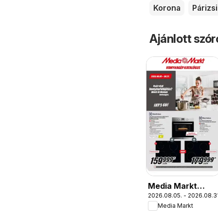
Korona
Párizsi
Ajánlott szó
Media Markt
2026.08.05. - 2026.08.31
akciós újság
Media Markt