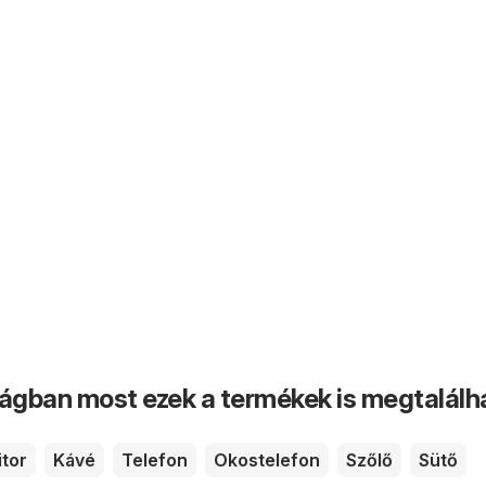
ságban most ezek a termékek is megtalálh
tor
Kávé
Telefon
Okostelefon
Szőlő
Sütő