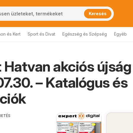
Keresés
hon és Kert
Sport és Divat
Egészség és Szépség
Egyéb
 Hatvan akciós újság
an
7.30. – Katalógus és
ciók
DETÉS