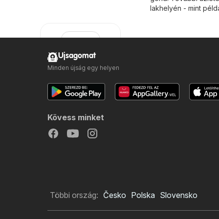
lakhelyén - mint példá
Ujsagomat
Minden újság egy helyen
Expert
Kövess minket
Többi ország:
Česko
Polska
Slovensko
Szeretnék
feliratkozni a(z)