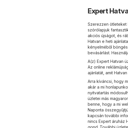
Expert Hatva
Szerezzen ötleteket h
szórólapjuk fantaszti
akciós újságot, és r
Hatvan e heti ajánla
kényelméből böngészh
bevásárlást. Használj
A(z) Expert Hatvan ü
Az online reklámújsá
ajánlatát, amit Hatvan
Arra kíváncsi, hogy m
akár a mi honlapunko
nyitvatartás módosul
üzletei más magyarors
benne, hogy a mi webo
Naponta összegyűjtjü
kapcsán további info
nincs Expert áruház 
gond. További üzletek