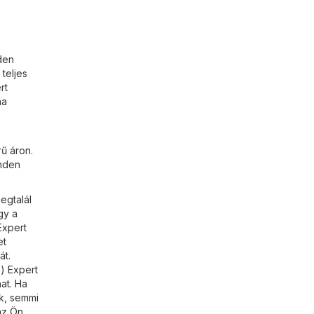
nden
teljes
rt
na
ű áron.
inden
egtalál
gy a
Expert
et
át.
) Expert
at. Ha
k, semmi
az Ön