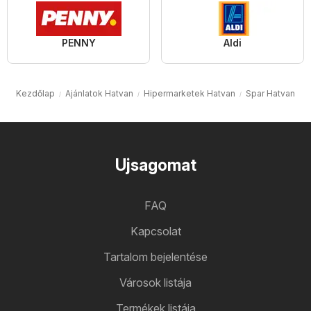
PENNY
Aldi
Kezdőlap
Ajánlatok Hatvan
Hipermarketek Hatvan
Spar Hatvan
Ujsagomat
FAQ
Kapcsolat
Tartalom bejelentése
Városok listája
Termékek listája