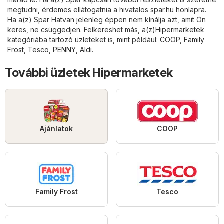
megtudni, érdemes ellátogatnia a hivatalos
spar.hu
honlapra.
Ha a(z) Spar Hatvan jelenleg éppen nem kínálja azt, amit Ön
keres, ne csüggedjen. Felkereshet más, a(z)
Hipermarketek
kategóriába tartozó üzleteket is, mint például:
COOP
,
Family
Frost
,
Tesco
,
PENNY
,
Aldi
.
További üzletek Hipermarketek
Ajánlatok
COOP
Family Frost
Tesco