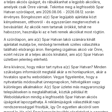
a teljes akciós újságot, és rábukkanhat a legjobb akciókra,
amelyek csak Önre várnak. Tekintse meg a legfrissebb Spar
Hatvan szórólapot, ami 2026.08.06. - 2026.08.12. során
érvényes. Böngésszen a(z) Spar legújabb ajánlatai közt
kényelmesen, otthonról - és egyszerűen megtervezheti a
bevásárlást. Az akciók nem tartanak örökké, tehát ne
habozzon, használja ki az e heti remek akciókat most rögtön.
A szórólapon, ami a(z) Spar Hatvan lakói számára kínált
ajánlatait mutatja be, minőségi termékek széles választéka
található elsőrangú áron. Rengeteg izgalmas akció vár Önre,
ezért nézze át a teljes akciós kínálatot, ami a(z) Spar Hatvan
üzletben jelenleg elérhető.
Arra kíváncsi, hogy mikor tart nyitva a(z) Spar Hatvan? Minden
szükséges információt megtalál akár a mi honlapunkon, akár a
hivatalos
spar.hu
weboldalon. Vegye figyelembe, hogy a
nyitvatartás módosulhat ünnepnapokon, hétvégéken vagy
különleges alkalmakkor. A(z) Spar üzletei más magyarországi
településeken is megtalálhatóak, köztük például itt:
Weboldalunkon mindig a legfrissebb Spar Hatvan akciós
újságokat lapozgathatja. A reklámújságok választékát napi
rendszerességgel frissítjük, így Ön egyetlen akcióról sem
marad le. Ha a(z) Spar kapcsán további részleteket is szeretne