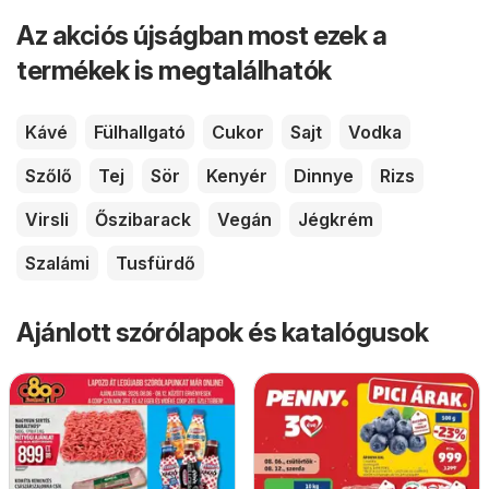
Az akciós újságban most ezek a
termékek is megtalálhatók
Kávé
Fülhallgató
Cukor
Sajt
Vodka
Szőlő
Tej
Sör
Kenyér
Dinnye
Rizs
Virsli
Őszibarack
Vegán
Jégkrém
Szalámi
Tusfürdő
Ajánlott szórólapok és katalógusok