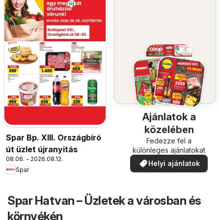
Ajánlatok a
közelében
Spar Bp. XIII. Országbíró
Fedezze fel a
út üzlet újranyitás
különleges ajánlatokat
08.06. - 2026.08.12.
Helyi ajánlatok
Spar
Spar Hatvan – Üzletek a városban és
környékén