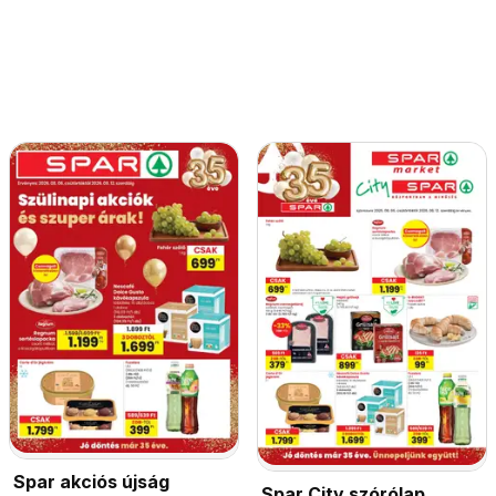
Spar akciós újság
Spar City szórólap