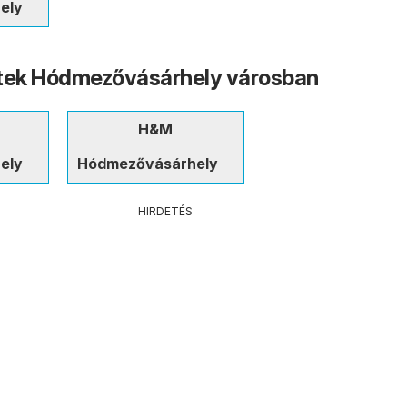
ely
etek Hódmezővásárhely városban
H&M
ely
Hódmezővásárhely
HIRDETÉS