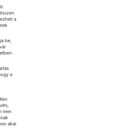
bb
gésszen
ezheti a
emek
ja be,
vár
letben
artás
hogy a
tlen
udni,
an nem
tóak
kben akár