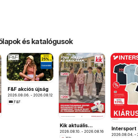
rólapok és katalógusok
F&F akciós újság
2026.08.06. - 2026.08.12.
F&F
Kik aktuális
Intersport
2026.08.10. - 2026.08.16.
akciós újság
2026.08.04. - 
újság