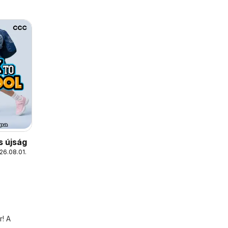
s újság
26.08.01.
r! A