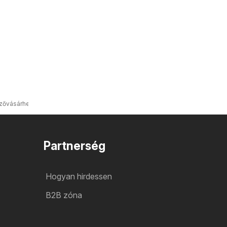
ővásárhely
Partnerség
Hogyan hirdessen
B2B zóna