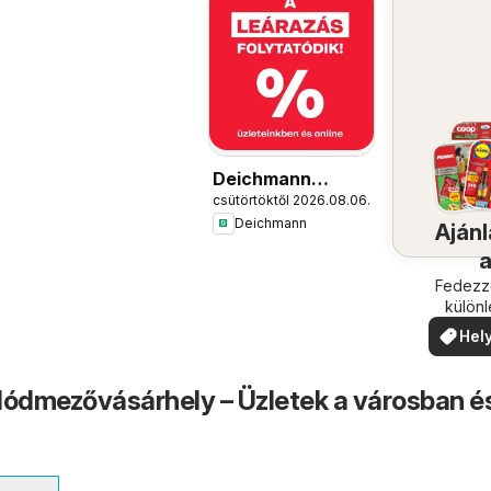
Deichmann
csütörtöktől 2026.08.06.
akciós újság
Deichmann
Ajánl
köze
Fedezze
külön
ajánla
Hely
ajá
ódmezővásárhely – Üzletek a városban é