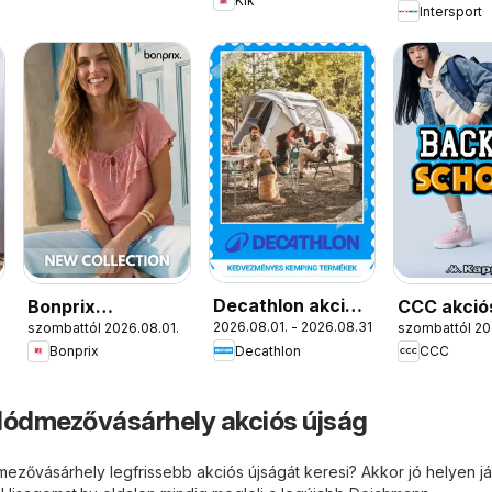
Kik
Intersport
Decathlon akciós
Bonprix
CCC akció
2026.08.01. - 2026.08.31.
.
szombattól 2026.08.01.
szombattól 20
újság
katalógus - New
Decathlon
Bonprix
CCC
Collection
ódmezővásárhely akciós újság
zővásárhely legfrissebb akciós újságát keresi? Akkor jó helyen já