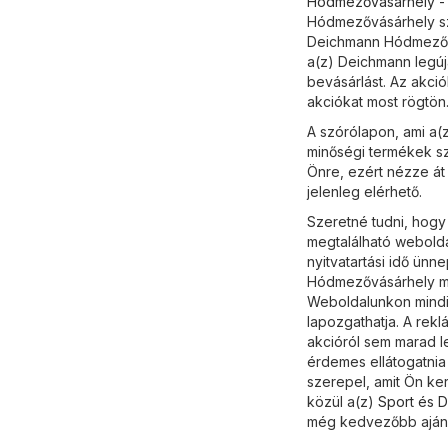
Hódmezővásárhely - 
Hódmezővásárhely szó
Deichmann Hódmezővá
a(z) Deichmann legúj
bevásárlást. Az akci
akciókat most rögtön
A szórólapon, ami a(
minőségi termékek sz
Önre, ezért nézze át
jelenleg elérhető.
Szeretné tudni, hogy
megtalálható webolda
nyitvatartási idő ün
Hódmezővásárhely mel
Weboldalunkon mindi
lapozgathatja. A rekl
akcióról sem marad l
érdemes ellátogatnia
szerepel, amit Ön ker
közül a(z)
Sport és D
még kedvezőbb ajánl