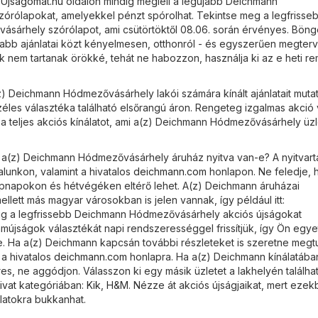
Ujsagomat.hu
oldalon mindig megleli a legújabb Deichmann
rólapokat, amelyekkel pénzt spórolhat. Tekintse meg a legfrisse
sárhely szórólapot, ami csütörtöktől 08.06. során érvényes. Bön
abb ajánlatai közt kényelmesen, otthonról - és egyszerűen megterv
ók nem tartanak örökké, tehát ne habozzon, használja ki az e heti r
.
z) Deichmann Hódmezővásárhely lakói számára kínált ajánlatait mutat
éles választéka található elsőrangú áron. Rengeteg izgalmas akció 
 a teljes akciós kínálatot, ami a(z) Deichmann Hódmezővásárhely üz
 a(z) Deichmann Hódmezővásárhely áruház nyitva van-e? A nyitvart
lunkon, valamint a hivatalos
deichmann.com
honlapon. Ne feledje, 
nepnapokon és hétvégéken eltérő lehet. A(z) Deichmann áruházai
lett más magyar városokban is jelen vannak, így például itt:
g a legfrissebb Deichmann Hódmezővásárhely akciós újságokat
ámújságok választékát napi rendszerességgel frissítjük, így Ön egye
e. Ha a(z) Deichmann kapcsán további részleteket is szeretne megt
 a hivatalos
deichmann.com
honlapra. Ha a(z) Deichmann kínálatáb
es, ne aggódjon. Válasszon ki egy másik üzletet a lakhelyén találha
ivat
kategóriában:
Kik
,
H&M
. Nézze át akciós újságjaikat, mert eze
atokra bukkanhat.