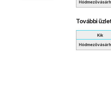
Hódmezővásárh
További üzl
Kik
Hódmezővásárh