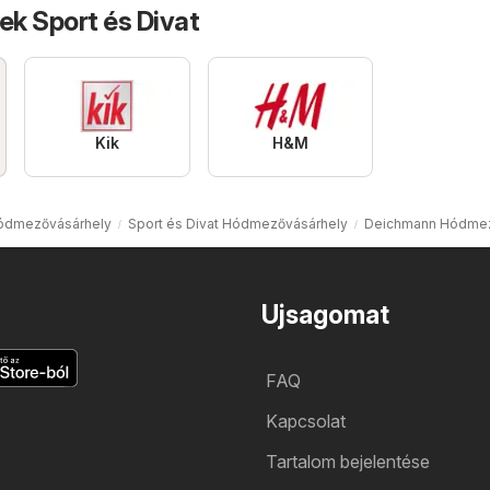
ek Sport és Divat
Kik
H&M
Hódmezővásárhely
Sport és Divat Hódmezővásárhely
Deichmann Hódmez
Ujsagomat
FAQ
Kapcsolat
Tartalom bejelentése