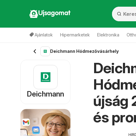
Ujsagomat
Ajánlatok
Hipermarketek
Elektronika
Otth
Deichmann Hódmezővásárhely
Deich
Hódme
Deichmann
újság 
és pr
HIR