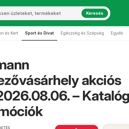
Keresés
on és Kert
Sport és Divat
Egészség és Szépség
Egyéb
mann
zővásárhely akciós
2026.08.06. – Kataló
omóciók
DETÉS