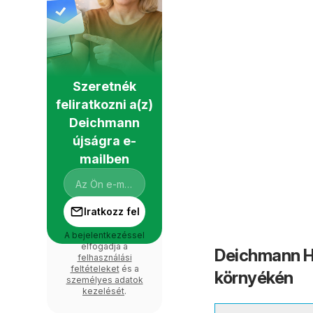
Szeretnék
feliratkozni a(z)
Deichmann
újságra e-
mailben
Iratkozz fel
A bejelentkezéssel
elfogadja a
Deichmann H
felhasználási
feltételeket
és a
környékén
személyes adatok
kezelését
.