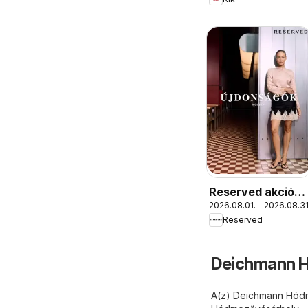
Reserved akciós
2026.08.01. - 2026.08.31
újság
Reserved
Deichmann H
A(z) Deichmann Hódme