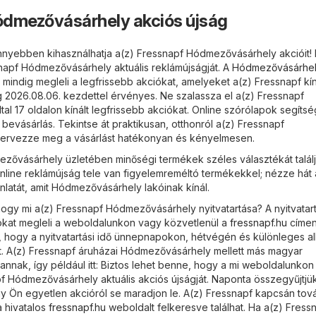
ódmezővásárhely akciós újság
nyebben kihasználhatja a(z) Fressnapf Hódmezővásárhely akcióit!
snapf Hódmezővásárhely aktuális reklámújságját. A
Hódmezővásárhel
mindig megleli a legfrissebb akciókat, amelyeket a(z) Fressnapf kín
g 2026.08.06. kezdettel érvényes. Ne szalassza el a(z) Fressnapf
l 17 oldalon kínált legfrissebb akciókat. Online szórólapok segíts
bevásárlás. Tekintse át praktikusan, otthonról a(z) Fressnapf
tervezze meg a vásárlást hatékonyan és kényelmesen.
zővásárhely üzletében minőségi termékek széles választékát talál
nline reklámújság tele van figyelemreméltó termékekkel; nézze hát 
nlatát, amit Hódmezővásárhely lakóinak kínál.
ogy mi a(z) Fressnapf Hódmezővásárhely nyitvatartása? A nyitvatar
ókat megleli a weboldalunkon vagy közvetlenül a
fressnapf.hu
címen
ét, hogy a nyitvatartási idő ünnepnapokon, hétvégén és különleges a
t. A(z) Fressnapf áruházai Hódmezővásárhely mellett más magyar
annak, így például itt: Biztos lehet benne, hogy a mi weboldalunkon
pf Hódmezővásárhely aktuális akciós újságját. Naponta összegyűjtjü
y Ön egyetlen akcióról se maradjon le. A(z) Fressnapf kapcsán tov
a hivatalos
fressnapf.hu
weboldalt felkeresve találhat. Ha a(z) Fress