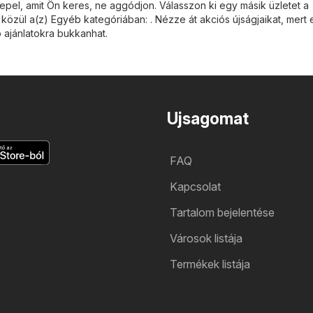
epel, amit Ön keres, ne aggódjon. Válasszon ki egy másik üzletet a
 közül a(z)
Egyéb
kategóriában: . Nézze át akciós újságjaikat, mer
ajánlatokra bukkanhat.
Ujsagomat
FAQ
Kapcsolat
Tartalom bejelentése
Városok listája
Termékek listája