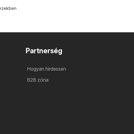
t ezekben
Partnerség
Hogyan hirdessen
B2B zóna