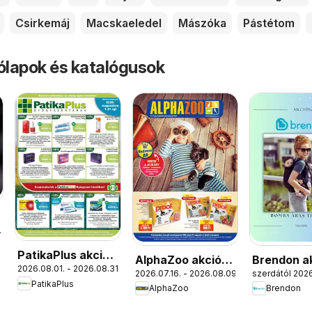
Csirkemáj
Macskaeledel
Mászóka
Pástétom
rólapok és katalógusok
.
PatikaPlus akciós
AlphaZoo akciós
Brendon a
2026.08.01. - 2026.08.31.
újság
2026.07.16. - 2026.08.09.
szerdától 2026
újság
újság
PatikaPlus
AlphaZoo
Brendon