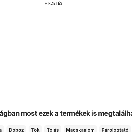
HIRDETÉS
ságban most ezek a termékek is megtalálh
a
Doboz
Tök
Tojás
Macskaalom
Párologtató