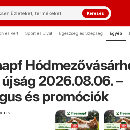
Keresés
on és Kert
Sport és Divat
Egészség és Szépség
Egyéb
napf Hódmezővásárh
rhely
Fressnapf Hódmezővásárhely
 újság 2026.08.06. –
gus és promóciók
DETÉS