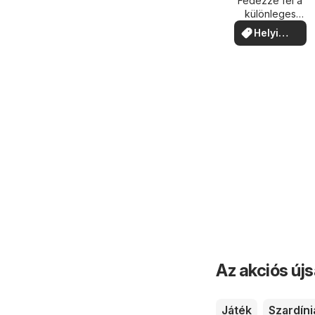
közelében
Fedezze fel a
különleges
ajánlatokat
Helyi
ajánlatok
Az akciós új
Játék
Szardíni