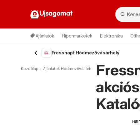
Ujsagomat
Ajánlatok
Hipermarketek
Elektronika
Otth
Fressnapf Hódmezővásárhely
Fress
Kezdőlap
Ajánlatok Hódmezővásárhely
Egyéb Hódmezővásá
akciós
Kataló
HIR