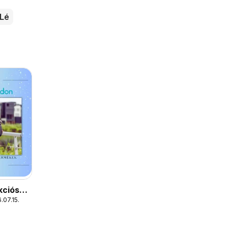
Lé
kciós
.07.15.