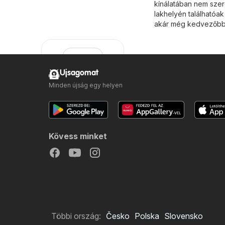
kínálatában nem szer
lakhelyén találhatóak
akár még kedvezőbb 
Ujsagomat
Minden újság egy helyen
Fressnapf
Kövess minket
Többi ország:
Česko
Polska
Slovensko