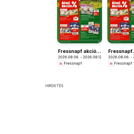
Fressnapf akciós
Fressnapf
2026.08.06. - 2026.08.12.
2026.08.06. - 
újság
aktuális a
Fressnapf
Fressnapf
újság
HIRDETÉS