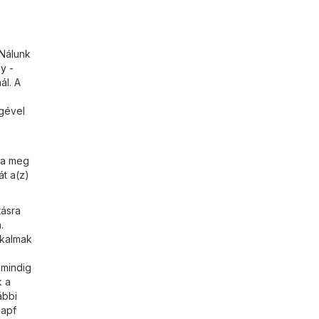
 Nálunk
y -
ál. A
égével
ja meg
át a(z)
tásra
.
lkalmak
 mindig
k a
ábbi
napf