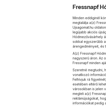
Fressnapf H
Minden eddiginél kön
megtalálja a(z) Fres
Ujsagomat.hu
oldalon 
legújabb akciós újsá
Hódmezővásárhely álta
sokkal egyszerűbb a 
árengedményeit, és 
A(z) Fressnapf Hódme
nagyszerű áron. Az o
Fressnapf minden ajá
Szeretné megtudni, h
vonatkozó informáci
Felhívjuk rá figyelm
esetében eltérő lehe
városokban is jelen v
megleli a(z) Fressna
reklámújságokat, hog
információkat pedig 