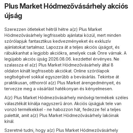
Plus Market Hódmezővásárhely akciós
újság
Szerezzen ötleteket hétről hétre a(z) Plus Market
Hódmezővásárhely legfrissebb ajánlatai közül, mert minden
szórólapjuk fantasztikus kedvezményeket és exkluzív
ajánlatokat tartalmaz. Lapozza át a teljes akciós újságot, és
rábukkanhat a legjobb akciókra, amelyek csak Önre várnak. A
legújabb akciós újság 2026.08.06. kezdettel érvényes. Ne
szalassza el a(z) Plus Market Hódmezővásárhely által 8
oldalon kínált legfrissebb akciókat. Online szórólapok
segítségével sokkal egyszerűbb a bevásárlás. Tekintse át
praktikusan, otthonról a(z) Plus Market árengedményeit, és
tervezze meg a vásárlást hatékonyan és kényelmesen.
A(z) Plus Market Hódmezővásárhely minőségi termékek széles
választékát kínálja nagyszerű áron. Akciós újságjuk tele van
vonzó termékekkel - ne habozzon hát, fedezze fel a teljes
palettát, amit a(z) Plus Market Hódmezővásárhely lakóinak
kínál.
Szeretné tudni, hogy a(z) Plus Market Hódmezővásárhely