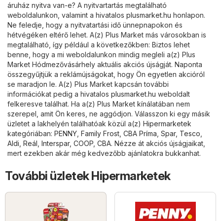
áruház nyitva van-e? A nyitvartartás megtalálható
weboldalunkon, valamint a hivatalos
plusmarket.hu
honlapon.
Ne feledje, hogy a nyitvatartási idő ünnepnapokon és
hétvégéken eltérő lehet. A(z) Plus Market más városokban is
megtalálható, így például a következőkben: Biztos lehet
benne, hogy a mi weboldalunkon mindig megleli a(z) Plus
Market Hódmezővásárhely aktuális akciós újságját. Naponta
összegyűjtjük a reklámújságokat, hogy Ön egyetlen akcióról
se maradjon le. A(z) Plus Market kapcsán további
információkat pedig a hivatalos
plusmarket.hu
weboldalt
felkeresve találhat. Ha a(z) Plus Market kínálatában nem
szerepel, amit Ön keres, ne aggódjon. Válasszon ki egy másik
üzletet a lakhelyén találhatóak közül a(z)
Hipermarketek
kategóriában:
PENNY
,
Family Frost
,
CBA Príma
,
Spar
,
Tesco
,
Aldi
,
Reál
,
Interspar
,
COOP
,
CBA
. Nézze át akciós újságjaikat,
mert ezekben akár még kedvezőbb ajánlatokra bukkanhat.
További üzletek Hipermarketek