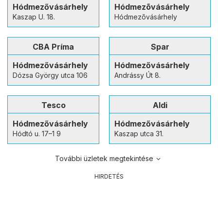
Hódmezővásárhely
Hódmezõvásárhely
Kaszap U. 18.
Hódmezõvásárhely
CBA Príma
Spar
Hódmezővásárhely
Hódmezővásárhely
Dózsa György utca 106
Andrássy Út 8.
Tesco
Aldi
Hódmezővásárhely
Hódmezővásárhely
Hódtó u. 17–1 9
Kaszap utca 31.
További üzletek megtekintése
HIRDETÉS