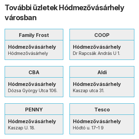
További üzletek Hódmezővásárhely
városban
Family Frost
COOP
Hódmezõvásárhely
Hódmezővásárhely
Hódmezõvásárhely
Dr Rapcsák András U 1.
CBA
Aldi
Hódmezővásárhely
Hódmezővásárhely
Dózsa György Utca 106.
Kaszap utca 31.
PENNY
Tesco
Hódmezővásárhely
Hódmezővásárhely
Kaszap U. 18.
Hódtó u. 17–1 9