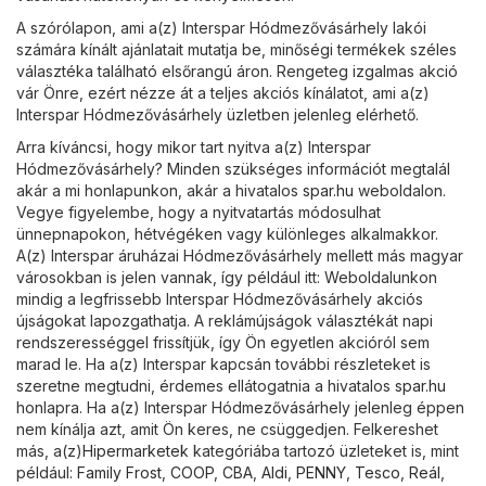
A szórólapon, ami a(z) Interspar Hódmezővásárhely lakói
számára kínált ajánlatait mutatja be, minőségi termékek széles
választéka található elsőrangú áron. Rengeteg izgalmas akció
vár Önre, ezért nézze át a teljes akciós kínálatot, ami a(z)
Interspar Hódmezővásárhely üzletben jelenleg elérhető.
Arra kíváncsi, hogy mikor tart nyitva a(z) Interspar
Hódmezővásárhely? Minden szükséges információt megtalál
akár a mi honlapunkon, akár a hivatalos
spar.hu
weboldalon.
Vegye figyelembe, hogy a nyitvatartás módosulhat
ünnepnapokon, hétvégéken vagy különleges alkalmakkor.
A(z) Interspar áruházai Hódmezővásárhely mellett más magyar
városokban is jelen vannak, így például itt: Weboldalunkon
mindig a legfrissebb Interspar Hódmezővásárhely akciós
újságokat lapozgathatja. A reklámújságok választékát napi
rendszerességgel frissítjük, így Ön egyetlen akcióról sem
marad le. Ha a(z) Interspar kapcsán további részleteket is
szeretne megtudni, érdemes ellátogatnia a hivatalos
spar.hu
honlapra. Ha a(z) Interspar Hódmezővásárhely jelenleg éppen
nem kínálja azt, amit Ön keres, ne csüggedjen. Felkereshet
más, a(z)
Hipermarketek
kategóriába tartozó üzleteket is, mint
például:
Family Frost
,
COOP
,
CBA
,
Aldi
,
PENNY
,
Tesco
,
Reál
,