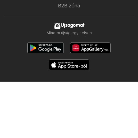
B2B zóna
Ujsagomat
Minden újság egy helyen
Kövess minket
Többi ország:
Česko
Polska
Slovensko
Copyright © 2026
Ujsogomat.hu
.