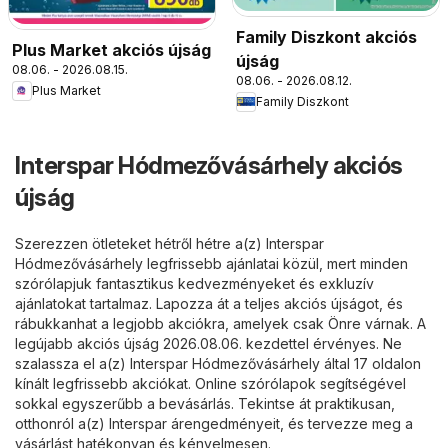
Family Diszkont akciós
Plus Market akciós újság
újság
08.06. - 2026.08.15.
08.06. - 2026.08.12.
Plus Market
Family Diszkont
Interspar Hódmezővásárhely akciós
újság
Szerezzen ötleteket hétről hétre a(z) Interspar
Hódmezővásárhely legfrissebb ajánlatai közül, mert minden
szórólapjuk fantasztikus kedvezményeket és exkluzív
ajánlatokat tartalmaz. Lapozza át a teljes akciós újságot, és
rábukkanhat a legjobb akciókra, amelyek csak Önre várnak. A
legújabb akciós újság 2026.08.06. kezdettel érvényes. Ne
szalassza el a(z) Interspar Hódmezővásárhely által 17 oldalon
kínált legfrissebb akciókat. Online szórólapok segítségével
sokkal egyszerűbb a bevásárlás. Tekintse át praktikusan,
otthonról a(z) Interspar árengedményeit, és tervezze meg a
vásárlást hatékonyan és kényelmesen.