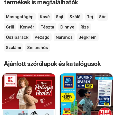
termékek is megtalálhatók
Mosogatógép
Kávé
Sajt
Szőlő
Tej
Sör
Grill
Kenyér
Tészta
Dinnye
Rizs
Őszibarack
Pezsgő
Narancs
Jégkrém
Szalámi
Sertéshús
Ajánlott szórólapok és katalógusok