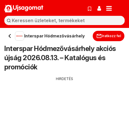
Ujsagomat
Interspar Hódmezővásárhely
Iratkozz fel
Interspar Hódmezővásárhely akciós
újság 2026.08.13. – Katalógus és
promóciók
HIRDETÉS