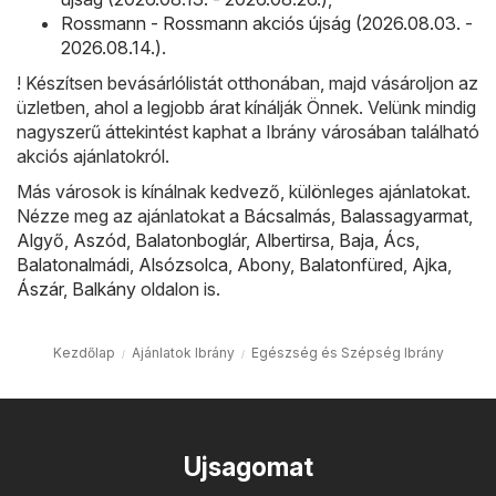
Rossmann - Rossmann akciós újság (2026.08.03. -
2026.08.14.)
.
! Készítsen bevásárlólistát otthonában, majd vásároljon az
üzletben, ahol a legjobb árat kínálják Önnek. Velünk mindig
nagyszerű áttekintést kaphat a Ibrány városában található
akciós ajánlatokról.
Más városok is kínálnak kedvező, különleges ajánlatokat.
Nézze meg az ajánlatokat a
Bácsalmás
,
Balassagyarmat
,
Algyő
,
Aszód
,
Balatonboglár
,
Albertirsa
,
Baja
,
Ács
,
Balatonalmádi
,
Alsózsolca
,
Abony
,
Balatonfüred
,
Ajka
,
Ászár
,
Balkány
oldalon is.
Kezdőlap
Ajánlatok Ibrány
Egészség és Szépség Ibrány
Ujsagomat