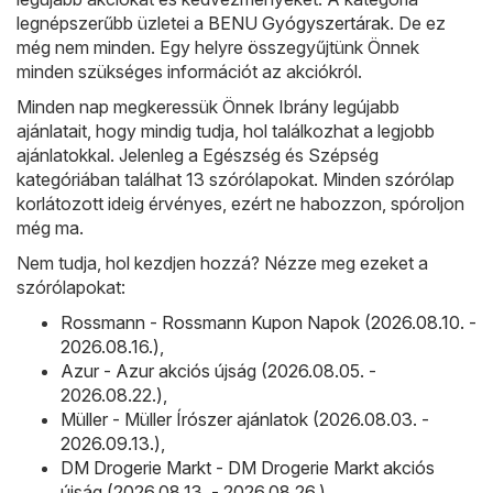
legnépszerűbb üzletei a
BENU Gyógyszertárak
. De ez
még nem minden. Egy helyre összegyűjtünk Önnek
minden szükséges információt az akciókról.
Minden nap megkeressük Önnek Ibrány legújabb
ajánlatait, hogy mindig tudja, hol találkozhat a legjobb
ajánlatokkal. Jelenleg a Egészség és Szépség
kategóriában találhat 13 szórólapokat. Minden szórólap
korlátozott ideig érvényes, ezért ne habozzon, spóroljon
még ma.
Nem tudja, hol kezdjen hozzá? Nézze meg ezeket a
szórólapokat:
Rossmann - Rossmann Kupon Napok (2026.08.10. -
2026.08.16.)
,
Azur - Azur akciós újság (2026.08.05. -
2026.08.22.)
,
Müller - Müller Írószer ajánlatok (2026.08.03. -
2026.09.13.)
,
DM Drogerie Markt - DM Drogerie Markt akciós
újság (2026.08.13. - 2026.08.26.)
,