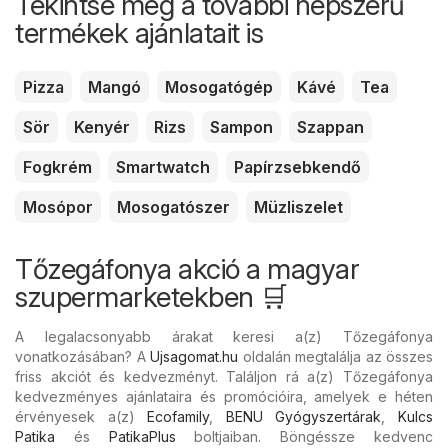
Tekintse meg a további népszerű
termékek ajánlatait is
Pizza
Mangó
Mosogatógép
Kávé
Tea
Sör
Kenyér
Rizs
Sampon
Szappan
Fogkrém
Smartwatch
Papírzsebkendő
Mosópor
Mosogatószer
Müzliszelet
Tőzegáfonya akció a magyar
szupermarketekben 🛒
A legalacsonyabb árakat keresi a(z) Tőzegáfonya
vonatkozásában? A
Ujsagomat.hu
oldalán megtalálja az összes
friss akciót és kedvezményt. Találjon rá a(z) Tőzegáfonya
kedvezményes ajánlataira és promócióira, amelyek e héten
érvényesek a(z)
Ecofamily
,
BENU Gyógyszertárak
,
Kulcs
Patika
és
PatikaPlus
boltjaiban. Böngéssze kedvenc