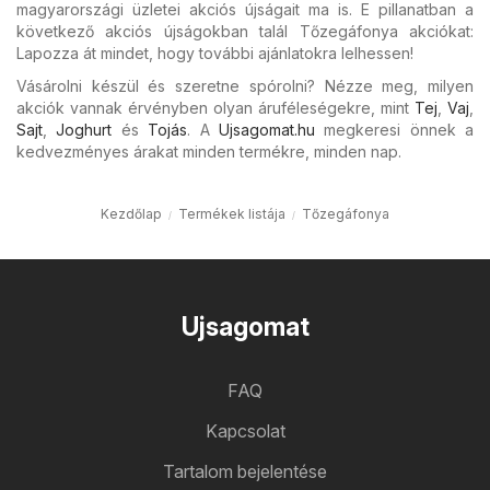
magyarországi üzletei akciós újságait ma is. E pillanatban a
következő akciós újságokban talál Tőzegáfonya akciókat:
Lapozza át mindet, hogy további ajánlatokra lelhessen!
Vásárolni készül és szeretne spórolni? Nézze meg, milyen
akciók vannak érvényben olyan áruféleségekre, mint
Tej
,
Vaj
,
Sajt
,
Joghurt
és
Tojás
. A
Ujsagomat.hu
megkeresi önnek a
kedvezményes árakat minden termékre, minden nap.
Kezdőlap
Termékek listája
Tőzegáfonya
Ujsagomat
FAQ
Kapcsolat
Tartalom bejelentése