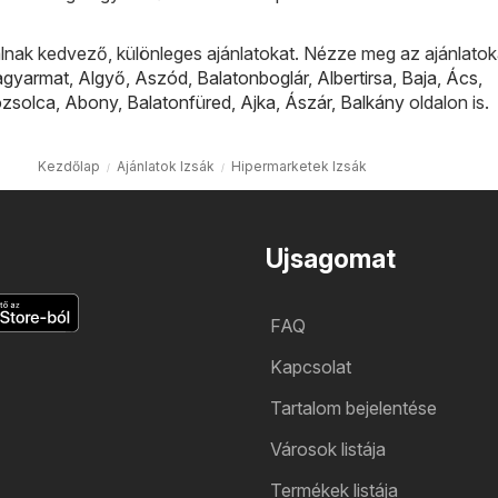
lnak kedvező, különleges ajánlatokat. Nézze meg az ajánlatok
agyarmat
,
Algyő
,
Aszód
,
Balatonboglár
,
Albertirsa
,
Baja
,
Ács
,
ózsolca
,
Abony
,
Balatonfüred
,
Ajka
,
Ászár
,
Balkány
oldalon is.
Kezdőlap
Ajánlatok Izsák
Hipermarketek Izsák
Ujsagomat
FAQ
Kapcsolat
Tartalom bejelentése
Városok listája
Termékek listája