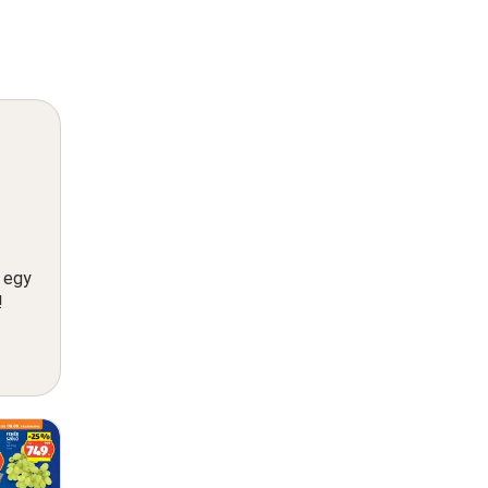
n egy
!