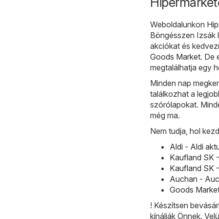
Hipermarkete
Weboldalunkon
Hip
Böngésszen Izsák l
akciókat és kedvez
Goods Market
. De
megtalálhatja egy h
Minden nap megkeres
találkozhat a legjo
szórólapokat. Minde
még ma.
Nem tudja, hol kez
Aldi - Aldi ak
Kaufland SK -
Kaufland SK -
Auchan - Auch
Goods Market 
! Készítsen bevásár
kínálják Önnek. Vel