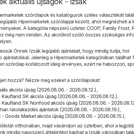
k aktuális újságok - Izsák
ermarketek
szórólapok és katalógusok széles választékát talál
egújabb Hipermarketek szórólapjai között, ahol megnézheti a 
ményeket. A kategória népszerű üzletei:
COOP
,
Family Frost
,
R
 ez még nem minden. Az akciókról szóló összes szükséges inf
elyen.
sük Önnek Izsák legújabb ajánlatait, hogy mindig tudja, hol
bb ajánlatokkal. Jelenleg a Hipermarketek kategóriában találhat 
n szórólap korlátozott ideig érvényes, ezért ne habozzon, sp
djen hozzá? Nézze meg ezeket a szórólapokat:
tuális akciós újság (2026.08.06. - 2026.08.12.)
,
 Kaufland SK akciós újság (2026.08.06. - 2026.08.12.)
,
 Kaufland SK Nonfood akciós újság (2026.08.06. - 2026.08.12
an Iskolakezdés ajánlatok (2026.08.06. - 2026.08.19.)
,
- Goods Market akciós újság (2026.08.06. - 2026.08.15.)
,
lólistát otthonában, majd vásároljon az üzletben, ahol a legjobb
ünk mindig nagyszerű áttekintést kaphat a Izsák városában talá