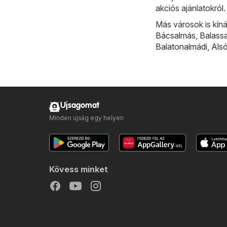
akciós ajánlatokról.
Más városok is kíná
Bácsalmás
,
Balass
Balatonalmádi
,
Als
Ujsagomat
Minden újság egy helyen
Kövess minket