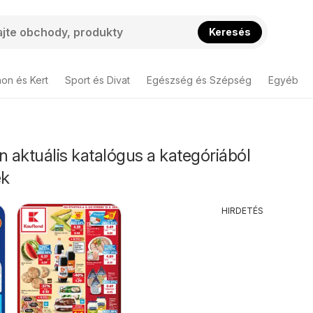
Keresés
hon és Kert
Sport és Divat
Egészség és Szépség
Egyéb
n aktuális katalógus a kategóriából
ek
HIRDETÉS