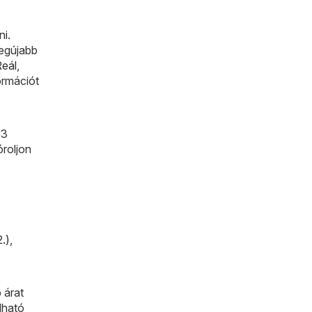
ni.
legújabb
eál
,
ormációt
13
óroljon
.)
,
 árat
lható