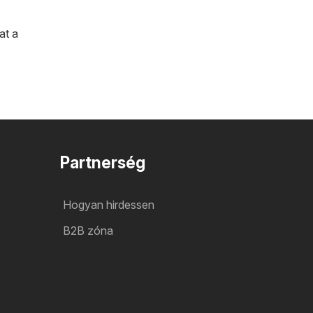
at a
Partnerség
Hogyan hirdessen
B2B zóna