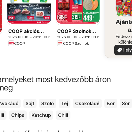
Ajánl
a
COOP akciós
COOP Szolnok
közel
Fedezze
2026.08.06. - 2026.08.12.
2026.08.06. - 2026.08.12.
újság
akciós újság
különl
COOP
COOP Szolnok
12.
ajánla
Hely
aján
amelyeket most kedvezőbb áron
 meg
Avokádó
Sajt
Szőlő
Tej
Csokoládé
Bor
Sör
ill
Chips
Ketchup
Chili