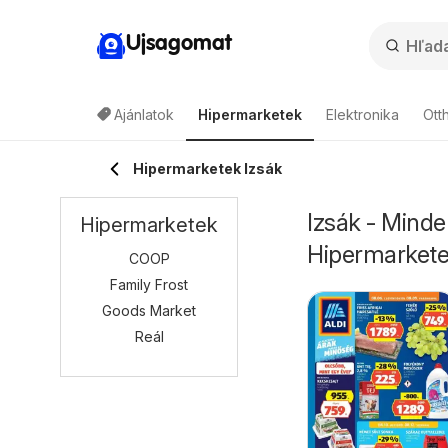
Ujsagomat
Ajánlatok
Hipermarketek
Elektronika
Ott
Hipermarketek Izsák
Izsák - Minde
Hipermarketek
Hipermarket
COOP
Family Frost
Goods Market
Reál