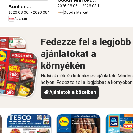
Goods Market
Auchan
2026.08.06. - 2026.08.15.
akciós újság
2026.08.06. - 2026.08.19.
Goods Market
Iskolakezdés
Auchan
ajánlatok
Fedezze fel a legjobb
ajánlatokat a
környékén
Helyi akciók és különleges ajánlatok. Minde
helyen. Fedezze fel a legjobbat a környékén
Ajánlatok a közelben