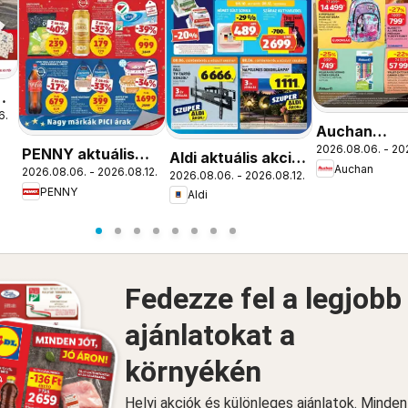
ós
6.
Auchan
2026.08.06. - 20
Iskolakezdé
PENNY aktuális
Aldi aktuális akciós
Auchan
2026.08.06. - 2026.08.12.
ajánlatok
akciós újság
2026.08.06. - 2026.08.12.
újság
PENNY
Aldi
Fedezze fel a legjobb
ajánlatokat a
környékén
Helyi akciók és különleges ajánlatok. Minde