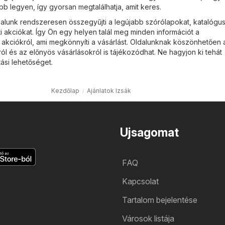
b legyen, így gyorsan megtalálhatja, amit keres.
lunk rendszeresen összegyűjti a legújabb szórólapokat, katalógus
i akciókat. Így Ön egy helyen talál meg minden információt a
kciókról, ami megkönnyíti a vásárlást. Oldalunknak köszönhetően 
ról és az előnyös vásárlásokról is tájékozódhat. Ne hagyjon ki tehát
ási lehetőséget.
Kezdőlap
Ajánlatok Izsák
Ujsagomat
FAQ
Kapcsolat
Tartalom bejelentése
Városok listája