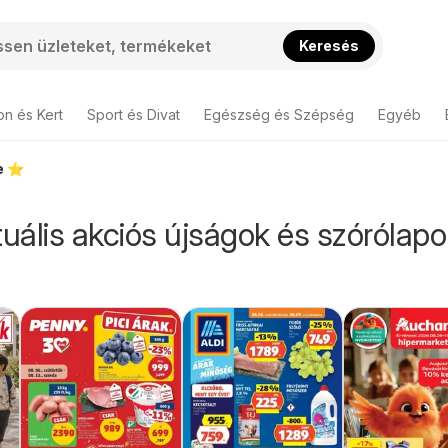
Keresés
on és Kert
Sport és Divat
Egészség és Szépség
Egyéb
e ⭐️
tuális akciós újságok és szórólap