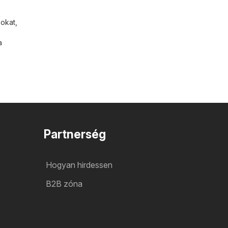
okat,
a
Partnerség
Hogyan hirdessen
B2B zóna