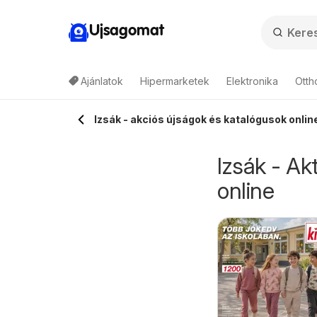
Ujsagomat
Ajánlatok
Hipermarketek
Elektronika
Otth
Izsák - akciós újságok és katalógusok onlin
Izsák - Ak
online
BI akciós újság
Auchan
026.07.17. - 2026.08.31.