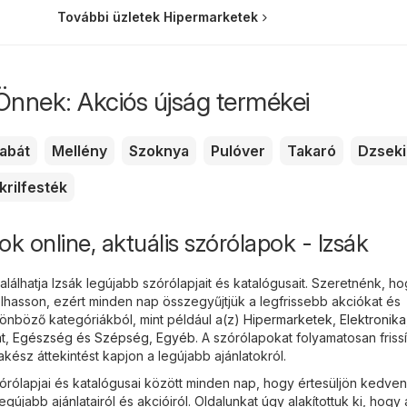
További üzletek Hipermarketek
Önnek: Akciós újság termékei
abát
Mellény
Szoknya
Pulóver
Takaró
Dzseki
krilfesték
ok online, aktuális szórólapok - Izsák
álhatja Izsák legújabb szórólapjait és katalógusait. Szeretnénk, h
hasson, ezért minden nap összegyűjtjük a legfrissebb akciókat és
nböző kategóriákból, mint például a(z)
Hipermarketek
,
Elektronika
t
,
Egészség és Szépség
,
Egyéb
. A szórólapokat folyamatosan frissí
ész áttekintést kapjon a legújabb ajánlatokról.
rólapjai és katalógusai között minden nap, hogy értesüljön kedve
legújabb ajánlatairól és akcióiról. Oldalunkat úgy alakítottuk ki, hogy 