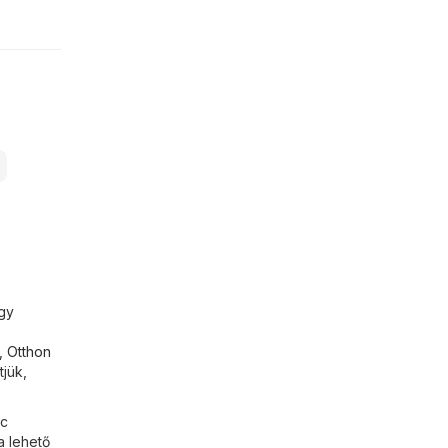
ogy
,
Otthon
tjük,
nc
a lehető