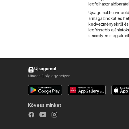
legfelhasználóbarátab
Ujsagomat.hu webolda
ármagazinokat és het
kedvezményekről és a
legfrissebb ajánlatok
semmilyen megtakarít
Ujsagomat
Minden újság egy helyen
Kövess minket