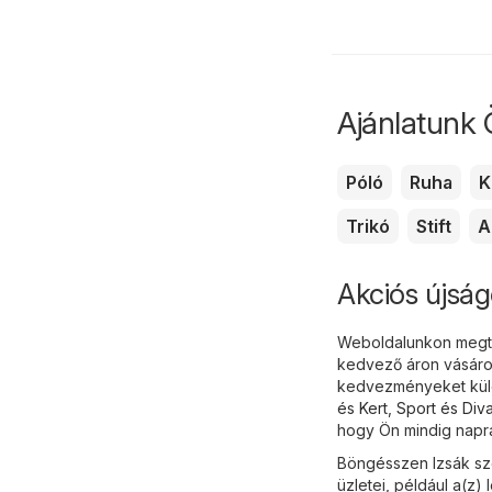
Ajánlatunk 
Póló
Ruha
K
Trikó
Stift
A
Akciós újság
Weboldalunkon megtal
kedvező áron vásárol
kedvezményeket külö
és Kert
,
Sport és Diva
hogy Ön mindig naprak
Böngésszen Izsák szó
üzletei, például a(z) 