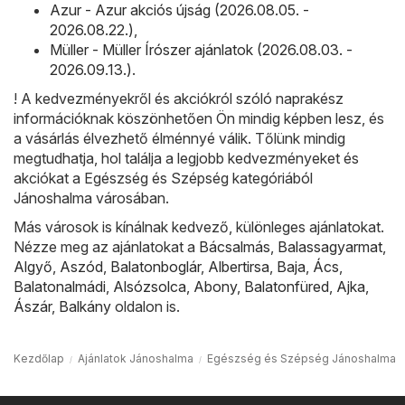
Azur - Azur akciós újság (2026.08.05. -
2026.08.22.)
,
Müller - Müller Írószer ajánlatok (2026.08.03. -
2026.09.13.)
.
! A kedvezményekről és akciókról szóló naprakész
információknak köszönhetően Ön mindig képben lesz, és
a vásárlás élvezhető élménnyé válik. Tőlünk mindig
megtudhatja, hol találja a legjobb kedvezményeket és
akciókat a Egészség és Szépség kategóriából
Jánoshalma városában.
Más városok is kínálnak kedvező, különleges ajánlatokat.
Nézze meg az ajánlatokat a
Bácsalmás
,
Balassagyarmat
,
Algyő
,
Aszód
,
Balatonboglár
,
Albertirsa
,
Baja
,
Ács
,
Balatonalmádi
,
Alsózsolca
,
Abony
,
Balatonfüred
,
Ajka
,
Ászár
,
Balkány
oldalon is.
Kezdőlap
Ajánlatok Jánoshalma
Egészség és Szépség Jánoshalma