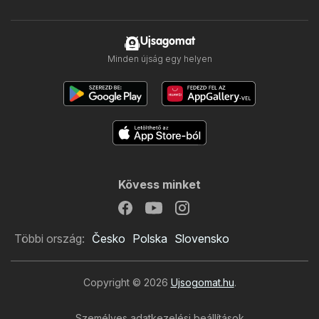
Ujsagomat
Minden újság egy helyen
Kövess minket
Többi ország:
Česko
Polska
Slovensko
Copyright © 2026
Ujsogomat.hu
.
Személyes adatkezelési beállítások