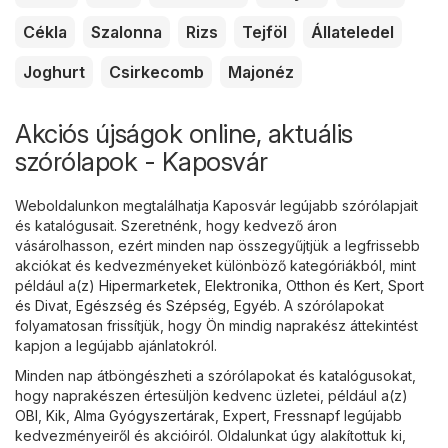
Cékla
Szalonna
Rizs
Tejföl
Állateledel
Joghurt
Csirkecomb
Majonéz
Akciós újságok online, aktuális
szórólapok - Kaposvár
Weboldalunkon megtalálhatja Kaposvár legújabb szórólapjait
és katalógusait. Szeretnénk, hogy kedvező áron
vásárolhasson, ezért minden nap összegyűjtjük a legfrissebb
akciókat és kedvezményeket különböző kategóriákból, mint
például a(z)
Hipermarketek
,
Elektronika
,
Otthon és Kert
,
Sport
és Divat
,
Egészség és Szépség
,
Egyéb
. A szórólapokat
folyamatosan frissítjük, hogy Ön mindig naprakész áttekintést
kapjon a legújabb ajánlatokról.
Minden nap átböngészheti a szórólapokat és katalógusokat,
hogy naprakészen értesüljön kedvenc üzletei, például a(z)
OBI
,
Kik
,
Alma Gyógyszertárak
,
Expert
,
Fressnapf
legújabb
kedvezményeiről és akcióiról. Oldalunkat úgy alakítottuk ki,