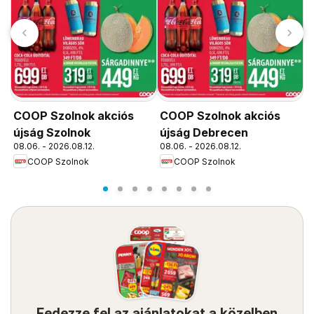
COOP Szolnok akciós
COOP Szolnok akciós
C
újság Szolnok
újság Debrecen
ú
08.06. - 2026.08.12.
08.06. - 2026.08.12.
0
COOP Szolnok
COOP Szolnok
Fedezze fel az ajánlatokat a közelben