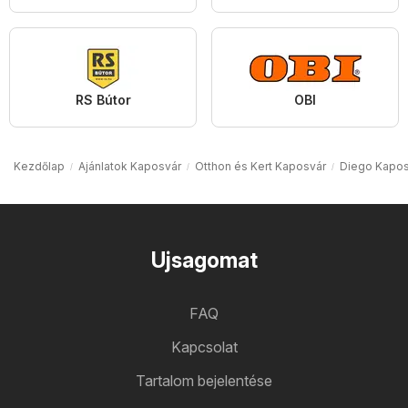
RS Bútor
OBI
Kezdőlap
Ajánlatok Kaposvár
Otthon és Kert Kaposvár
Diego Kapos
Ujsagomat
FAQ
Kapcsolat
Tartalom bejelentése