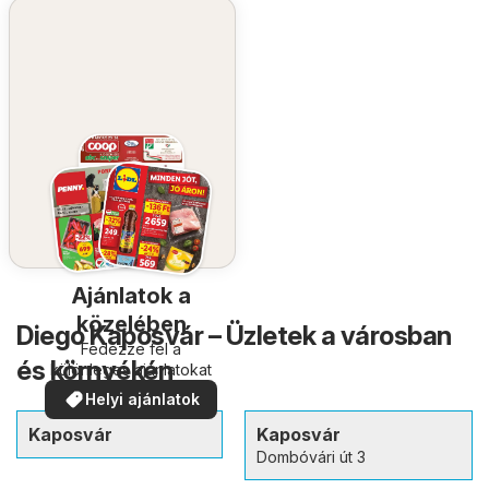
Ajánlatok a
közelében
Diego Kaposvár – Üzletek a városban
Fedezze fel a
és környékén
különleges ajánlatokat
Helyi ajánlatok
Kaposvár
Kaposvár
Dombóvári út 3