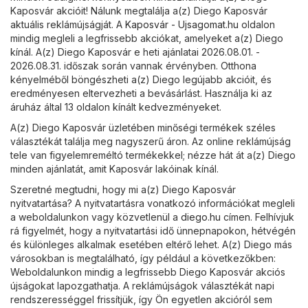
Kaposvár akcióit! Nálunk megtalálja a(z) Diego Kaposvár
aktuális reklámújságját. A
Kaposvár - Ujsagomat.hu
oldalon
mindig megleli a legfrissebb akciókat, amelyeket a(z) Diego
kínál. A(z) Diego Kaposvár e heti ajánlatai 2026.08.01. -
2026.08.31. időszak során vannak érvényben. Otthona
kényelméből böngészheti a(z) Diego legújabb akcióit, és
eredményesen eltervezheti a bevásárlást. Használja ki az
áruház által 13 oldalon kínált kedvezményeket.
A(z) Diego Kaposvár üzletében minőségi termékek széles
választékát találja meg nagyszerű áron. Az online reklámújság
tele van figyelemreméltó termékekkel; nézze hát át a(z) Diego
minden ajánlatát, amit Kaposvár lakóinak kínál.
Szeretné megtudni, hogy mi a(z) Diego Kaposvár
nyitvatartása? A nyitvatartásra vonatkozó információkat megleli
a weboldalunkon vagy közvetlenül a
diego.hu
címen. Felhívjuk
rá figyelmét, hogy a nyitvatartási idő ünnepnapokon, hétvégén
és különleges alkalmak esetében eltérő lehet. A(z) Diego más
városokban is megtalálható, így például a következőkben:
Weboldalunkon mindig a legfrissebb Diego Kaposvár akciós
újságokat lapozgathatja. A reklámújságok választékát napi
rendszerességgel frissítjük, így Ön egyetlen akcióról sem