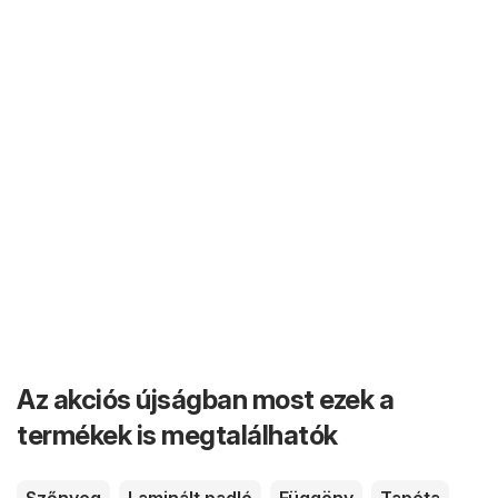
Az akciós újságban most ezek a
termékek is megtalálhatók
Szőnyeg
Laminált padló
Függöny
Tapéta