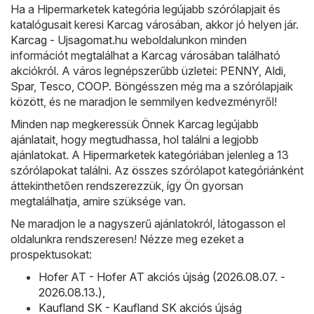
Ha a Hipermarketek kategória legújabb szórólapjait és
katalógusait keresi Karcag városában, akkor jó helyen jár.
Karcag - Ujsagomat.hu
weboldalunkon minden
információt megtalálhat a Karcag városában található
akciókról. A város legnépszerűbb üzletei:
PENNY
,
Aldi
,
Spar
,
Tesco
,
COOP
. Böngésszen még ma a szórólapjaik
között, és ne maradjon le semmilyen kedvezményről!
Minden nap megkeressük Önnek Karcag legújabb
ajánlatait, hogy megtudhassa, hol találni a legjobb
ajánlatokat. A Hipermarketek kategóriában jelenleg a 13
szórólapokat találni. Az összes szórólapot kategóriánként
áttekinthetően rendszerezzük, így Ön gyorsan
megtalálhatja, amire szüksége van.
Ne maradjon le a nagyszerű ajánlatokról, látogasson el
oldalunkra rendszeresen! Nézze meg ezeket a
prospektusokat:
Hofer AT - Hofer AT akciós újság (2026.08.07. -
2026.08.13.)
,
Kaufland SK - Kaufland SK akciós újság