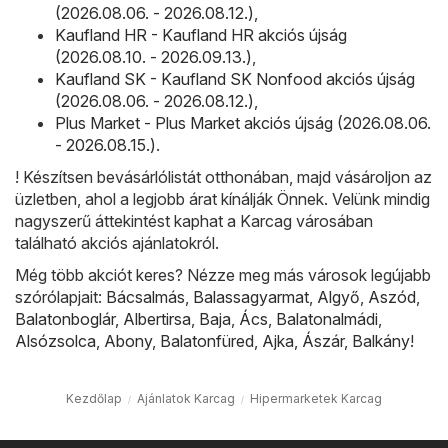
(2026.08.06. - 2026.08.12.)
,
Kaufland HR - Kaufland HR akciós újság
(2026.08.10. - 2026.09.13.)
,
Kaufland SK - Kaufland SK Nonfood akciós újság
(2026.08.06. - 2026.08.12.)
,
Plus Market - Plus Market akciós újság (2026.08.06.
- 2026.08.15.)
.
! Készítsen bevásárlólistát otthonában, majd vásároljon az
üzletben, ahol a legjobb árat kínálják Önnek. Velünk mindig
nagyszerű áttekintést kaphat a Karcag városában
található akciós ajánlatokról.
Még több akciót keres? Nézze meg más városok legújabb
szórólapjait:
Bácsalmás
,
Balassagyarmat
,
Algyő
,
Aszód
,
Balatonboglár
,
Albertirsa
,
Baja
,
Ács
,
Balatonalmádi
,
Alsózsolca
,
Abony
,
Balatonfüred
,
Ajka
,
Ászár
,
Balkány
!
Kezdőlap
Ajánlatok Karcag
Hipermarketek Karcag