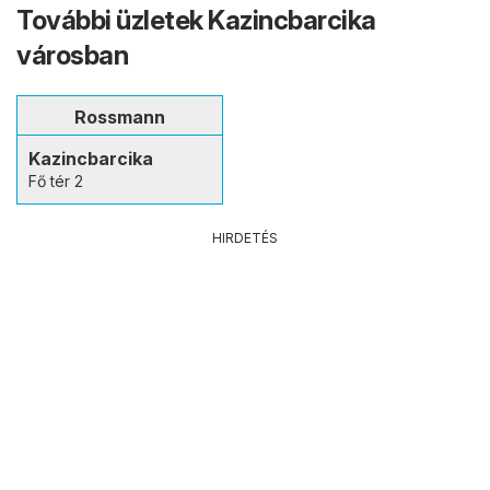
További üzletek Kazincbarcika
városban
Rossmann
Kazincbarcika
Fő tér 2
HIRDETÉS