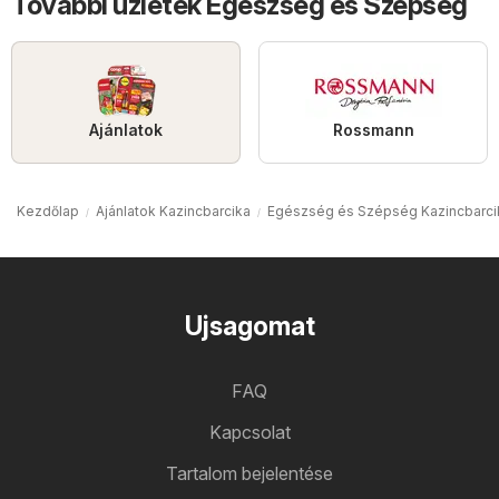
További üzletek Egészség és Szépség
Ajánlatok
Rossmann
Kezdőlap
Ajánlatok Kazincbarcika
Egészség és Szépség Kazincbarci
Ujsagomat
FAQ
Kapcsolat
Tartalom bejelentése