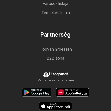
Városok listája
Termékek listája
Partnerség
Hogyan hirdessen
B2B zóna
Ujsagomat
Minden újság egy helyen