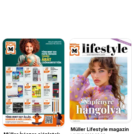
Müller Lifestyle magazin