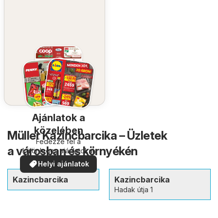
Ajánlatok a
közelében
Müller Kazincbarcika – Üzletek
Fedezze fel a
a városban és környékén
különleges ajánlatokat
Helyi ajánlatok
Kazincbarcika
Kazincbarcika
Hadak útja 1