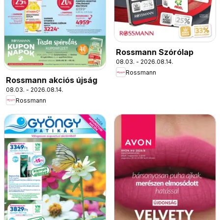
Rossmann Szórólap
08.03. - 2026.08.14.
Rossmann
Rossmann akciós újság
08.03. - 2026.08.14.
Rossmann