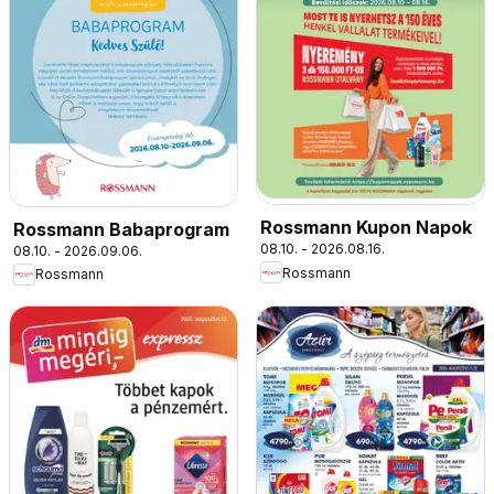
Rossmann Kupon Napok
Rossmann Babaprogram
08.10. - 2026.08.16.
08.10. - 2026.09.06.
Rossmann
Rossmann