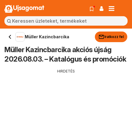
Ujsagomat
Müller Kazincbarcika
Iratkozz fel
Müller Kazincbarcika akciós újság
2026.08.03. – Katalógus és promóciók
HIRDETÉS