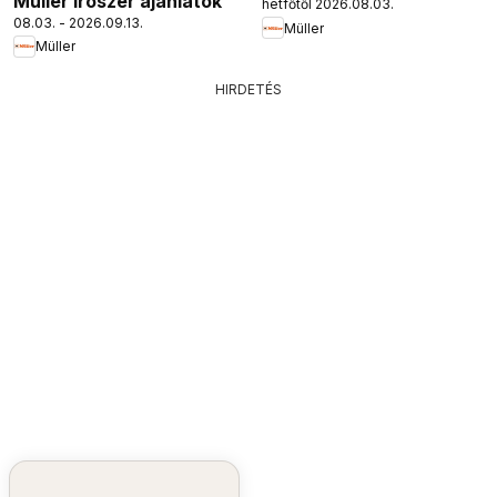
Müller Írószer ajánlatok
hétfőtől 2026.08.03.
08.03. - 2026.09.13.
Müller
Müller
HIRDETÉS