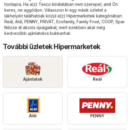
honlapra. Ha a(z) Tesco kínálatában nem szerepel, amit Ön
keres, ne aggódjon. Válasszon ki egy másik üzletet a
lakhelyén találhatóak közül a(z)
Hipermarketek
kategóriában:
Reál
,
Aldi
,
PENNY
,
PRIVÁT
,
Ecofamily
,
Family Frost
,
COOP
,
Spar
.
Nézze át akciós újságjaikat, mert ezekben akár még
kedvezőbb ajánlatokra bukkanhat.
További üzletek Hipermarketek
Ajánlatok
Reál
Aldi
PENNY