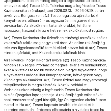
Ujsagomat.hu
oldalon mindig megleli a legfrissebb akciókat,
amelyeket a(z) Tesco kínál. Tekintse meg a legfrissebb Tesco
Kazincbarcika szórólapot, ami 2026.08.13. - 2026.08.19. során
érvényes. Böngésszen a(z) Tesco legújabb ajánlatai közt
kényelmesen, otthonról - és egyszerűen megtervezheti a
bevásárlást. Az akciók nem tartanak örökké, tehát ne
habozzon, használja ki az e heti remek akciókat most rögtön.
A(z) Tesco Kazincbarcika üzletében minőségi termékek széles
választékát találja meg nagyszerű áron. Az online reklámújság
tele van figyelemreméltó termékekkel; nézze hát át a(z) Tesco
minden ajánlatát, amit Kazincbarcika lakóinak kínál.
Arra kíváncsi, hogy mikor tart nyitva a(z) Tesco Kazincbarcika?
Minden szükséges információt megtalál akár a mi honlapunkon,
akár a hivatalos
tesco.hu
weboldalon. Vegye figyelembe, hogy
a nyitvatartás módosulhat ünnepnapokon, hétvégéken vagy
különleges alkalmakkor. A(z) Tesco üzletei más magyarországi
településeken is megtalálhatóak, köztük például itt:
Weboldalunkon mindig a legfrissebb Tesco Kazincbarcika
akciós újságokat lapozgathatja. A reklámújságok választékát
napi rendszerességgel frissítjük, így Ön egyetlen akcióról sem
marad le. Ha a(z) Tesco kapcsán további részleteket is
szeretne megtudni, érdemes ellátogatnia a hivatalos
tesco.hu