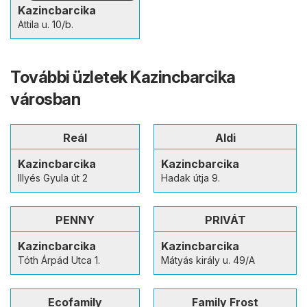
Kazincbarcika
Attila u. 10/b.
További üzletek Kazincbarcika
városban
Reál
Aldi
Kazincbarcika
Kazincbarcika
Illyés Gyula út 2
Hadak útja 9.
PENNY
PRIVÁT
Kazincbarcika
Kazincbarcika
Tóth Árpád Utca 1.
Mátyás király u. 49/A
Ecofamily
Family Frost