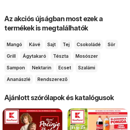
Az akciós újságban most ezek a
termékek is megtalálhatók
Mangó
Kávé
Sajt
Tej
Csokoládé
Sör
Grill
Ágytakaró
Tészta
Mosószer
Sampon
Nektarin
Ecset
Szalámi
Ananászlé
Rendszerező
Ajánlott szórólapok és katalógusok