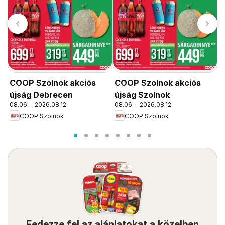
COOP Szolnok akciós
COOP Szolnok akciós
C
újság Debrecen
újság Szolnok
ú
08.06. - 2026.08.12.
08.06. - 2026.08.12.
0
COOP Szolnok
COOP Szolnok
Fedezze fel az ajánlatokat a közelben