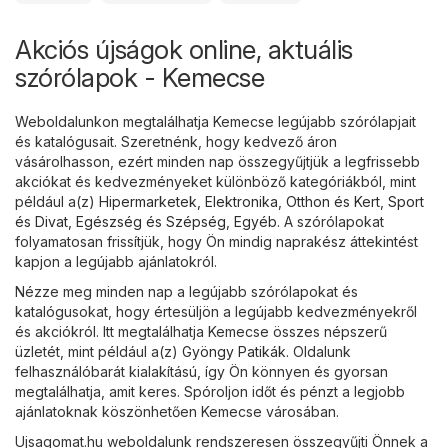
Akciós újságok online, aktuális
szórólapok - Kemecse
Weboldalunkon megtalálhatja Kemecse legújabb szórólapjait
és katalógusait. Szeretnénk, hogy kedvező áron
vásárolhasson, ezért minden nap összegyűjtjük a legfrissebb
akciókat és kedvezményeket különböző kategóriákból, mint
például a(z)
Hipermarketek
,
Elektronika
,
Otthon és Kert
,
Sport
és Divat
,
Egészség és Szépség
,
Egyéb
. A szórólapokat
folyamatosan frissítjük, hogy Ön mindig naprakész áttekintést
kapjon a legújabb ajánlatokról.
Nézze meg minden nap a legújabb szórólapokat és
katalógusokat, hogy értesüljön a legújabb kedvezményekről
és akciókról. Itt megtalálhatja Kemecse összes népszerű
üzletét, mint például a(z)
Gyöngy Patikák
. Oldalunk
felhasználóbarát kialakítású, így Ön könnyen és gyorsan
megtalálhatja, amit keres. Spóroljon időt és pénzt a legjobb
ajánlatoknak köszönhetően Kemecse városában.
Ujsagomat.hu weboldalunk rendszeresen összegyűjti Önnek a