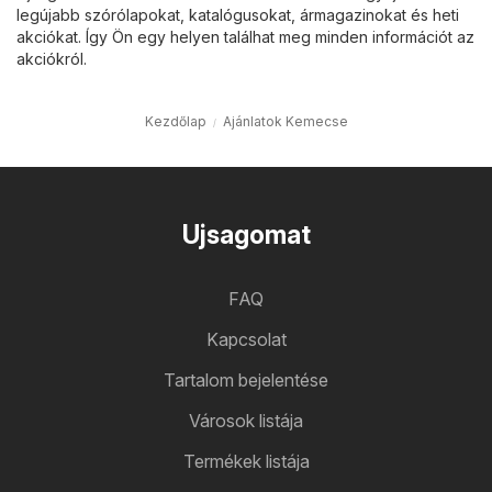
legújabb szórólapokat, katalógusokat, ármagazinokat és heti
akciókat. Így Ön egy helyen találhat meg minden információt az
akciókról.
Kezdőlap
Ajánlatok Kemecse
Ujsagomat
FAQ
Kapcsolat
Tartalom bejelentése
Városok listája
Termékek listája