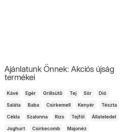
Ajánlatunk Önnek: Akciós újság
termékei
Kávé
Egér
Grillsütő
Tej
Sör
Dió
Saláta
Baba
Csirkemell
Kenyér
Tészta
Cékla
Szalonna
Rizs
Tejföl
Állateledel
Joghurt
Csirkecomb
Majonéz